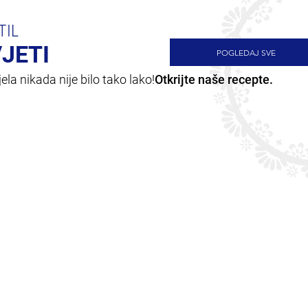
TIL
VJETI
POGLEDAJ SVE
la nikada nije bilo tako lako!
Otkrijte naše recepte.