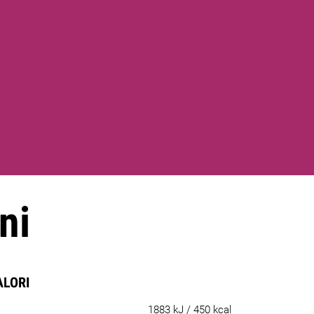
ni
ALORI
1883 kJ / 450 kcal