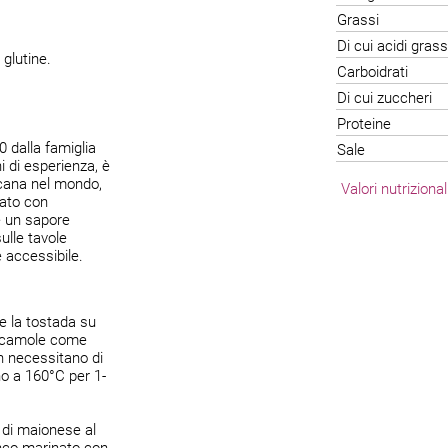
Grassi
Di cui acidi grass
 glutine.
Carboidrati
Di cui zuccheri
Proteine
 dalla famiglia
Sale
i di esperienza, è
icana nel mondo,
Valori nutriziona
rato con
re un sapore
ulle tavole
 accessibile.
e la tostada su
guacamole come
on necessitano di
no a 160°C per 1-
 di maionese al