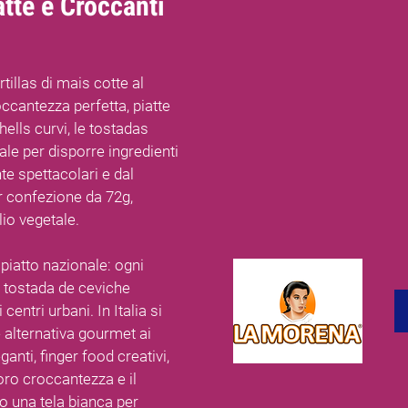
atte e Croccanti
illas di mais cotte al
ccantezza perfetta, piatte
hells curvi, le tostadas
ale per disporre ingredienti
nte spettacolari e dal
r confezione da 72g,
lio vegetale.
piatto nazionale: ogni
a tostada de ceviche
centri urbani. In Italia si
alternativa gourmet ai
eganti, finger food creativi,
loro croccantezza e il
o una tela bianca per