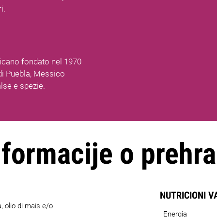
i.
cano fondato nel 1970
 di Puebla, Messico
alse e spezie.
nformacije o prehra
NUTRICIONI V
a, olio di mais e/o
Energia