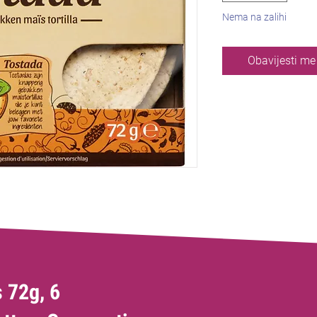
Nema na zalihi
Obavijesti m
 72g, 6