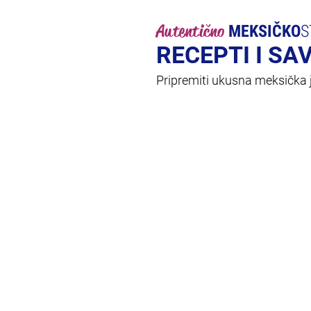
Autentično
MEKSIČKO
S
RECEPTI I SA
Pripremiti ukusna meksička je