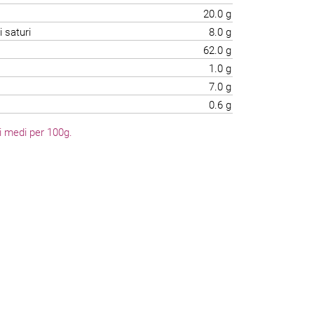
20.0 g
i saturi
8.0 g
62.0 g
1.0 g
7.0 g
0.6 g
li medi per 100g.