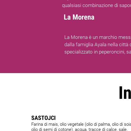
qualsiasi combinazione di sapor
La Morena
La Morena è un marchio messi
dalla famiglia Ayala nella città
specializzato in peperoncini, s
I
SASTOJCI
Farina di mais, olio vegetale (olio di palma, olio di soi
olio di semi di cotone), acqua, tracce di calce, sale.