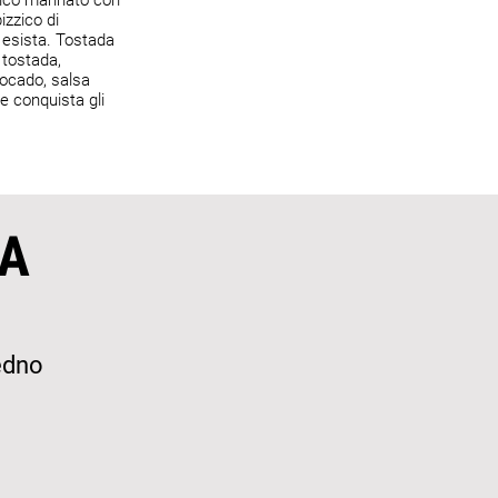
anco marinato con
izzico di
 esista. Tostada
 tostada,
vocado, salsa
 conquista gli
A
edno