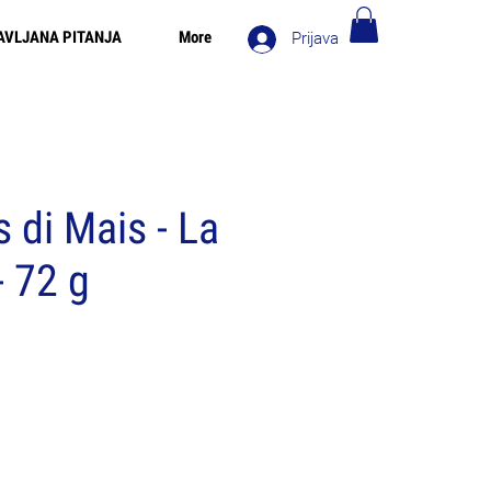
AVLJANA PITANJA
More
Prijava
 za narudžbe iznad 90€ - Besplatna dostava u Italiji za
narudžbe iznad 80€
 di Mais - La
 72 g
a