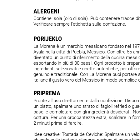
ALERGENI
Contiene: soia (olio di soia). Può contenere tracce di:
Verificare sempre l'etichetta sulla confezione.
PORIJEKLO
La Morena è un marchio messicano fondato nel 1970
Ayala nella città di Puebla, Messico. Con oltre 55 ann
diventato un punto di riferimento della cucina mess
esportando in più di 30 paesi. Ogni prodotto è prepa
ingredienti selezionati e ricette autentiche, per offri
genuino e tradizionale. Con La Morena puoi portare s
italiane il gusto vero del Messico in modo semplice e
PRIPREMA
Pronte all'uso direttamente dalla confezione. Disporr
un piatto, spalmare uno strato di fagioli refried o 
base, e completare con gli ingredienti desiderati. N
cottura. Per una croccantezza extra, scaldare in for
2 minuti prima di farcire.
Idee creative: Tostada de Ceviche: Spalmare un velo