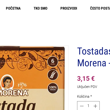
POČETNA
TKO SMO
PROIZVODI
ČESTO POST
Besplatna dostava u Europi
Tostadas
Morena -
Cijen
3,15 €
Uključen PDV
Količina
*