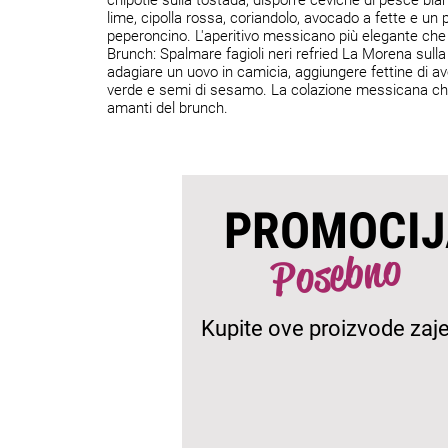
chipotle sulla tostada, disporre ceviche di pesce bi
lime, cipolla rossa, coriandolo, avocado a fette e un p
peperoncino. L'aperitivo messicano più elegante che
Brunch: Spalmare fagioli neri refried La Morena sulla
adagiare un uovo in camicia, aggiungere fettine di a
verde e semi di sesamo. La colazione messicana che
amanti del brunch.
PROMOCIJ
Posebno
Kupite ove proizvode zaj