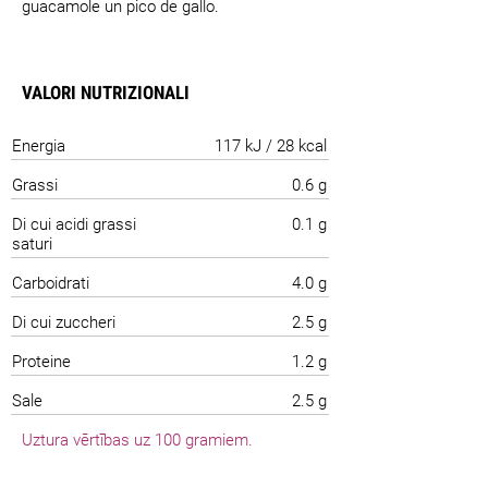
guacamole un pico de gallo.
VALORI NUTRIZIONALI
Energia
117 kJ / 28 kcal
Grassi
0.6 g
Di cui acidi grassi
0.1 g
saturi
Carboidrati
4.0 g
Di cui zuccheri
2.5 g
Proteine
1.2 g
Sale
2.5 g
Uztura vērtības uz 100 gramiem.