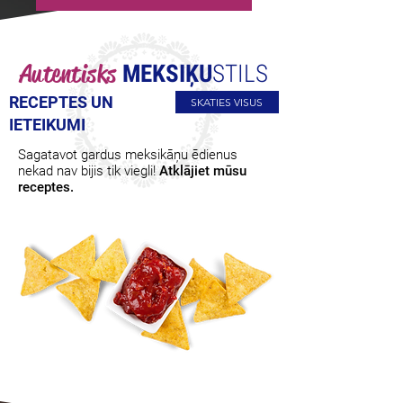
Autentisks
MEKSIĶU
STILS
RECEPTES UN
SKATIES VISUS
IETEIKUMI
Sagatavot gardus meksikāņu ēdienus
nekad nav bijis tik viegli!
Atklājiet mūsu
receptes.