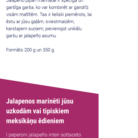
Jalapeño pipari marinādē ir spēcīga un
garšīga garša, ko var kombinēt ar gandrīz
visām maltītēm. Tas ir lieliski piemērots, lai
ēstu ar jūsu gaļām, sviestmaizēm,
karstajiem suņiem, pievienojot unikālu
garšu ar jalapeño asumu.
Formāts 200 g un 350 g.
Jalapenos marinēti jūsu
uzkodām vai tipiskiem
meksikāņu ēdieniem
I peperoni jalapeño interi sottaceto