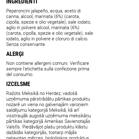
INGREDIENTI
Peperoncini jalapeño, acqua, aceto di
canna, alcool, marinata (6%) (carota,
cipolla, spezie e olio vegetale), sale iodato,
aglio in polvere alcool, marinata (6%)
(carota, cipolla, spezie e olio vegetale), sale
iodato, aglio in polvere e cloruro di calcio.
Senza conservante.
ALERĢI
Non contiene allergeni comuni. Verificare
sempre l'etichetta sulla confezione prima
del consumo.
IZCELSME
Ražots Meksikā no Herdez, vadošā
uzņēmuma pārstrādātu pārtikas produktu
nozarē un viena no galvenajām varoņiem
saldējumu kategorijā Meksikā, kā arī
visstraujāk augošā uzņēmuma meksikāņu
pārtikas kategorijā Amerikas Savienotajās
Valstīs. Piedāvājot plašu produktu klāstu
dažādās kategorijās, tostarp mājās
gatavotas mērces, bioloģiskos produktus,