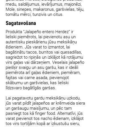
medu, saldējumus, ievārījumus, majonēzi,
Mole, sinepes, makaronus, garšvielas, tēju,
tomātu mērci, tunzivis un citus.
Sagatavošana
Produkta “Jalapeño entero Herdez” ir
lieliski piemērots, lai pievienotu asu un
autentisku pieskārienu jūsu meksikāņu
ēdieniem. Jūs varat to izmantot, lai
bagātinātu tacos, burritos vai quesadillas,
sagriežot to ripiņās un izklājot kā rotājumu
virs gaļas vai dārzeņiem. Veselais jalapeño
piešķir svaigu un asu garšu, kas ir ideāli
piemērota arī gaļas ēdieniem, piemēram,
fajitas vai carne asada, pievienojot
skābumu un garšvielas, kas lieliski
līdzsvaro bagātīgās garšas.
Lai pagatavotu gardu meksikāņu uzkodu,
jūs varat pildīt jalapeños ar krēmveida siera
un garšaugu maisījumu, un pēc tam
pasniegt tos kā finger food. Alternatīvi, jūs
varat pievienot tos nacho ēdienam, izklājot
tos virs tortiljām kopā ar izkustušu sieru,