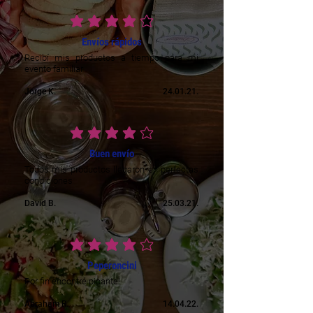
vidējais vērtējums ir 4 no 5
Envíos rápidos
Recibí mis productos a tiempo para mi
evento familiar
Jorge K.
24.01.21.
vidējais vērtējums ir 4 no 5
Buen envío
Todos mis productos llegaron en perfectas
condiciones
David B.
25.03.21.
vidējais vērtējums ir 4 no 5
Peperoncini
Por fin encontré picante!
Abraham R.
14.04.22.