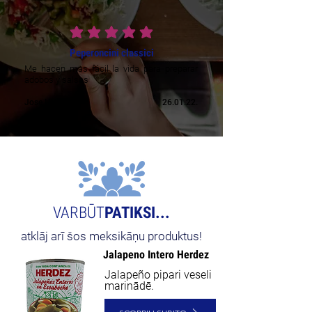
vidējais vērtējums ir 5 no 5
Peperoncini classici
Me hacen mas fácil la vida para preparar
adobos y salsas
Jose H.
26.01.22.
VARBŪT
PATIKSI...
atklāj arī šos meksikāņu produktus!
Jalapeno Intero Herdez
Jalapeño pipari veseli
marinādē.