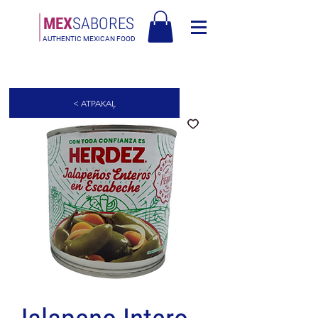
MEX
SABORES
AUTHENTIC MEXICAN FOOD
Bezmaksas piegāde Latvija virs 90€
< ATPAKAĻ