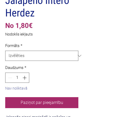
Jalapeno Intero
Herdez
Izpārdošanas
No
1,80€
cena
Nodoklis iekļauts
Formāts
*
Daudzums
*
Nav noliktavā
Paziņot par pieejamību