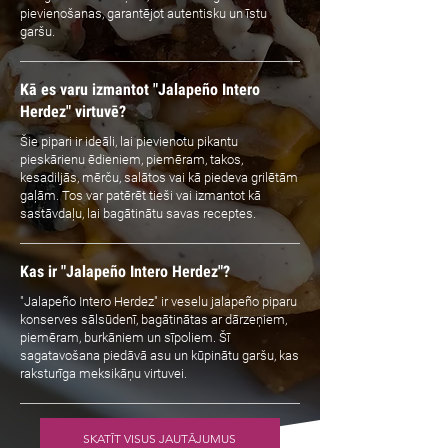
pievienošanas, garantējot autentisku un īstu
garšu.
Kā es varu izmantot "Jalapeño Intero
Herdez" virtuvē?
Šie pipari ir ideāli, lai pievienotu pikantu
pieskārienu ēdieniem, piemēram, takos,
kesadiljās, mērču, salātos vai kā piedeva grilētām
gaļām. Tos var patērēt tieši vai izmantot kā
sastāvdaļu, lai bagātinātu savas receptes.
Kas ir "Jalapeño Intero Herdez"?
"Jalapeño Intero Herdez" ir veselu jalapeño piparu
konserves sālsūdenī, bagātinātas ar dārzeņiem,
piemēram, burkāniem un sīpoliem. Šī
sagatavošana piedāvā asu un kūpinātu garšu, kas
raksturīga meksikāņu virtuvei.
SKATĪT VISUS JAUTĀJUMUS