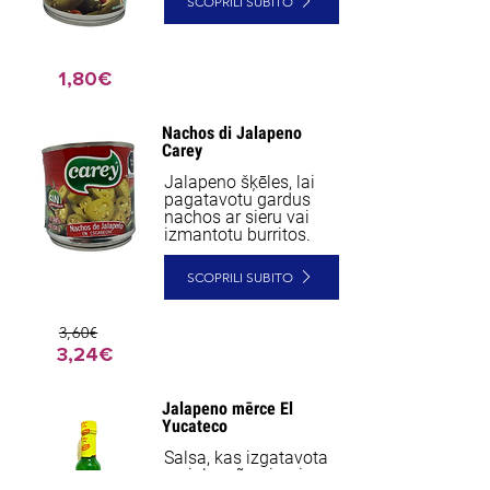
SCOPRILI SUBITO
1,80€
Nachos di Jalapeno
Carey
Jalapeno šķēles, lai
pagatavotu gardus
nachos ar sieru vai
izmantotu burritos.
SCOPRILI SUBITO
3,60€
3,24€
Jalapeno mērce El
Yucateco
Salsa, kas izgatavota
no jalapeño pipariem,