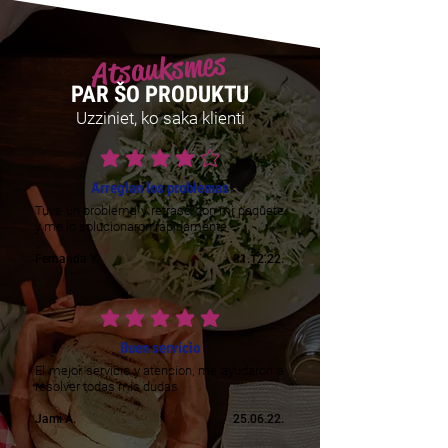
Atsauksmes
PAR ŠO PRODUKTU
Uzziniet, ko saka klienti
vidējais vērtējums ir 4 no 5
Arreglan los problemas
Tuve un problema y retraso con mi paquete
y me lo solucionaron rápidamente
Fernanda Y.
31.12.22.
vidējais vērtējums ir 5 no 5
Buen servicio
El mejor servicio y atencion, me ayudaron a
resolver todas mis dudas
Jami A.
25.06.22.