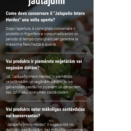
jautājumi
Come devo conservare il "Jalapeño Intero
Herdez" una volta aperto?
Dopo l'apertura, è consigliato conservare il
prodotto in frigorifero e consumarlo entro un
periodo di tempo consigliato per garantire la
massima freschezza e qualità.
Vai produkts ir piemērots veģetārām vai
vegānām diētām?
Jā, "Jalapeño Intero Herdez" ir piemērots
veģetāriskām un vegānām diētām, jo tas
galvenokārt sastāv no pipariem un dārzeņiem,
bez dzīvnieku izcelsmes sastāvdaļām.
Vai produkts satur mākslīgas sastāvdaļas
vai konservantus?
"Jalapeño Intero Herdez" ir sagatavots no
dabīgām sastāvdaļām, bez mākslīgu konservantu