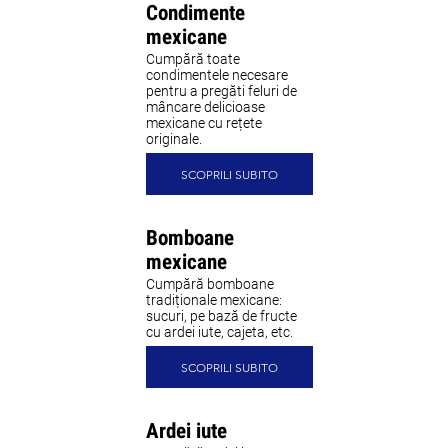
Condimente
mexicane
Cumpără toate
condimentele necesare
pentru a pregăti feluri de
mâncare delicioase
mexicane cu rețete
originale.
SCOPRILI SUBITO
Bomboane
mexicane
Cumpără bomboane
tradiționale mexicane:
sucuri, pe bază de fructe
cu ardei iute, cajeta, etc.
SCOPRILI SUBITO
Ardei iute