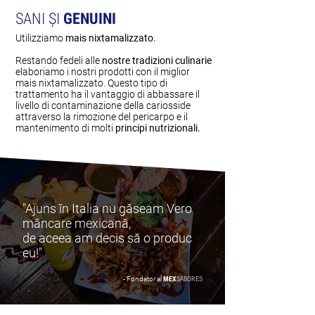
SANI ȘI
GENUINI
Utilizziamo
mais nixtamalizzato.
Restando fedeli alle
nostre tradizioni culinarie
elaboriamo i nostri prodotti con il miglior
mais nixtamalizzato. Questo tipo di
trattamento ha il vantaggio di abbassare il
livello di contaminazione della cariosside
attraverso la rimozione del pericarpo e il
mantenimento di molti
principi nutrizionali.
"Ajuns în Italia nu găseam Vero
mâncare mexicană,
de aceea am decis să o produc
eu!"
- Fondator al
MEX
SABORES