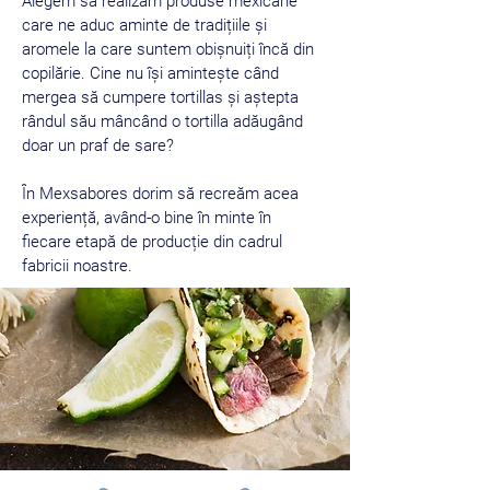
Alegem să realizăm produse mexicane
care ne aduc aminte de tradițiile și
aromele la care suntem obișnuiți încă din
copilărie. Cine nu își amintește când
mergea să cumpere tortillas și aștepta
rândul său mâncând o tortilla adăugând
doar un praf de sare?
În Mexsabores dorim să recreăm acea
experiență, având-o bine în minte în
fiecare etapă de producție din cadrul
fabricii noastre.