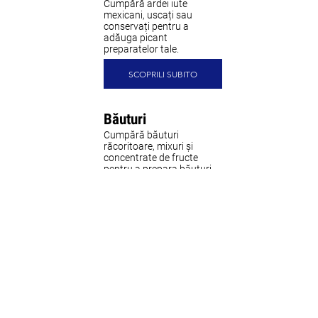
Cumpără ardei iute
mexicani, uscați sau
conservați pentru a
adăuga picant
preparatelor tale.
SCOPRILI SUBITO
Băuturi
Cumpără băuturi
răcoritoare, mixuri și
concentrate de fructe
pentru a prepara băuturi
mexicane delicioase.
SCOPRILI SUBITO
GUSTĂRI
Cumpără cele mai
delicioase gustări din
Mexic: chipsuri picante și
prăjituri pe bază de
porumb.