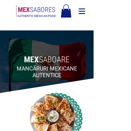
MEX
SABORES
AUTHENTIC MEXICAN FOOD
Livrare gratuită în Europa pentru comenzi de peste 120€
MEX
SABOARE
MANCĂRURI MEXICANE
AUTENTICE