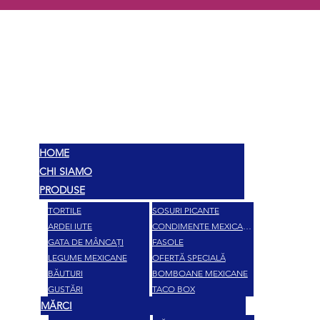
MEX
SAVOARE
HOME
CHI SIAMO
PRODUSE
TORTILE
SOSURI PICANTE
ARDEI IUTE
CONDIMENTE MEXICANE
GATA DE MÂNCAȚI
FASOLE
LEGUME MEXICANE
OFERTĂ SPECIALĂ
BĂUTURI
BOMBOANE MEXICANE
GUSTĂRI
TACO BOX
MĂRCI