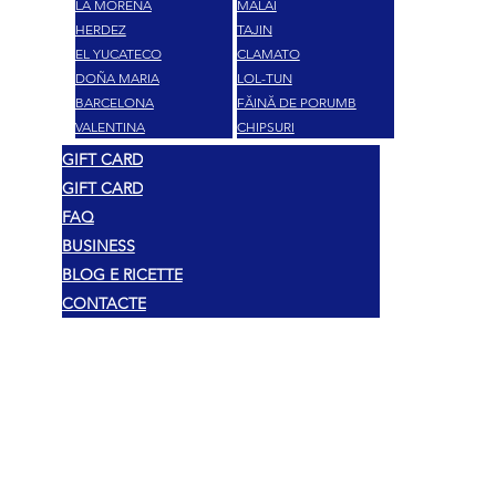
LA MORENA
MĂLAI
HERDEZ
TAJIN
EL YUCATECO
CLAMATO
DOÑA MARIA
LOL-TUN
BARCELONA
FĂINĂ DE PORUMB
VALENTINA
CHIPSURI
GIFT CARD
GIFT CARD
FAQ
BUSINESS
BLOG E RICETTE
CONTACTE
Legal
Drepturi de autor 2025 Mexshop NL
Politica de confidențialitate
Politica de cookies