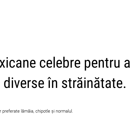
CARICA ALTRI
xicane celebre pentru a
diverse în străinătate.
r preferate lămâia, chipotle și normalul.