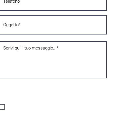
Confidențialitate
Declar că am împlinit șaisprezece ani, și dacă sunt minor de
șaisprezece, am fost autorizat de titularul răspunderii parentale, prin
urmare consimt la prelucrarea datelor mele personale așa cum este
indicat în
Politica de Confidențialitate
.
Acconsento*
Comunicații
Sunt de acord cu prelucrarea datelor mele personale. Pentru
trimiterea newsletter-ului, comunicările prin telefon (sms, WhatsApp,
apel vocal)