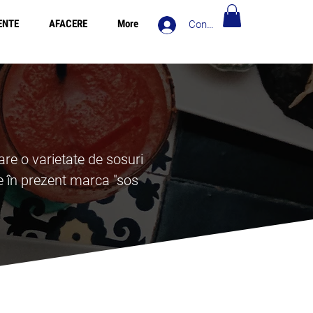
ENTE
AFACERE
More
Conectează-te
ivrare gratuită în Europa pentru comenzi de peste 120€
re o varietate de sosuri
e în prezent marca "sos