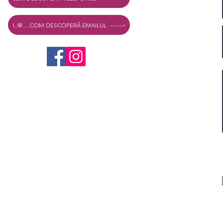
I..@.....COM DESCOPERĂ EMAILUL