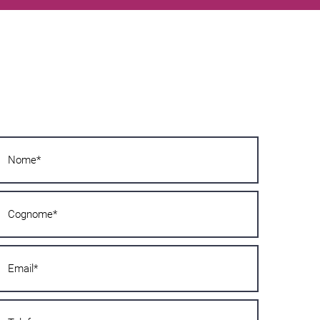
Vrei să afli mai multe?
Scrie-ne imediat! Îți vom răspunde în cel
mai scurt timp posibil!