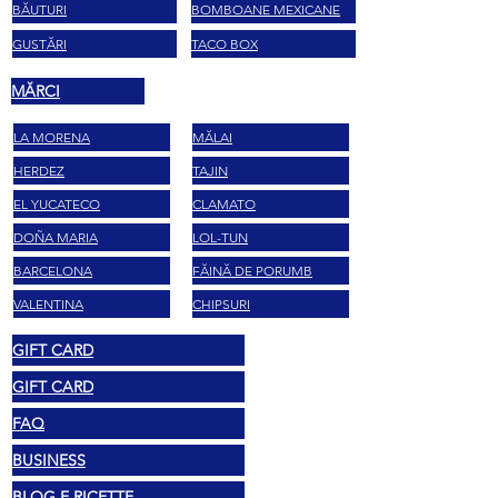
BĂUTURI
BOMBOANE MEXICANE
GUSTĂRI
TACO BOX
MĂRCI
LA MORENA
MĂLAI
HERDEZ
TAJIN
EL YUCATECO
CLAMATO
DOÑA MARIA
LOL-TUN
BARCELONA
FĂINĂ DE PORUMB
VALENTINA
CHIPSURI
GIFT CARD
GIFT CARD
FAQ
BUSINESS
BLOG E RICETTE