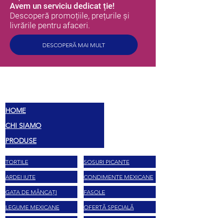
Avem un serviciu dedicat ție!
Descoperă promoțiile, prețurile și
livrările pentru afaceri.
DESCOPERĂ MAI MULT
MEX
SAVOARE
HOME
CHI SIAMO
PRODUSE
TORTILE
SOSURI PICANTE
ARDEI IUTE
CONDIMENTE MEXICANE
GATA DE MÂNCAȚI
FASOLE
LEGUME MEXICANE
OFERTĂ SPECIALĂ