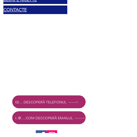
CONTACTE
Legal
Drepturi de autor 2025 Mexshop NL
Politica de confidențialitate
Politica de cookies
Termeni și condiții
Adresă
Vechtstraat 60, 2515 SV Den Haag,
Olanda
Mexshop NL TVA. NL003218069B03
02.... DESCOPERĂ TELEFONUL
I..@.....COM DESCOPERĂ EMAILUL