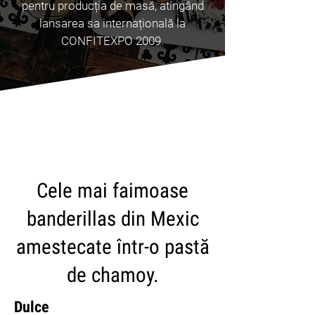
pentru producția de masă, atingând
lansarea sa internațională la
CONFITEXPO 2009.
CARICA ALTRI
Cele mai faimoase
banderillas din Mexic
amestecate într-o pastă
de chamoy.
Dulce