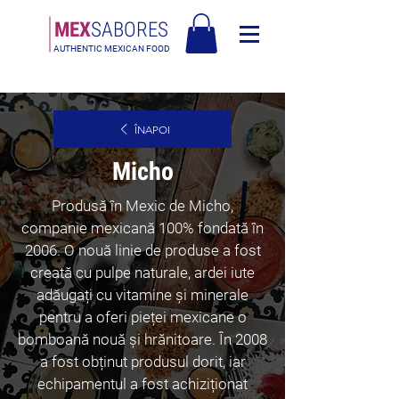
MEX
SABORES
AUTHENTIC MEXICAN FOOD
Livrare gratuită în Europa pentru comenzi de peste 120€
ÎNAPOI
Micho
Produsă în Mexic de Micho,
companie mexicană 100% fondată în
2006. O nouă linie de produse a fost
creată cu pulpe naturale, ardei iute
adăugați cu vitamine și minerale
pentru a oferi pieței mexicane o
bomboană nouă și hrănitoare. În 2008
a fost obținut produsul dorit, iar
echipamentul a fost achiziționat