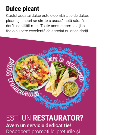
Dulce picant
Gustul acestui dulce este o combinație de dulce,
picant și uneori se simte o ușoară notă sărată,
dar în cantități mici. Toate aceste combinații o
fac o pulbere excelentă de asociat cu orice doriți.
EȘTI UN
RESTAURATOR?
Avem un serviciu dedicat ție!
Descoperă promoțiile, prețurile și