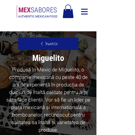
MEX
SABORES
AUTHENTIC MEXICAN FOOD
Livrare gratuită în Europa pentru comenzi de peste 120€
ÎNAPOI
Miguelito
Produsă în Mexic de Miguelito, o
companie mexicană cu peste 40 de
ani de experiență în producția de
dulciuri de înaltă calitate pentru a-și
satisface clienții. Vor să fie un lider pe
piața mexicană și internațională a
bomboanelor, recunoscut pentru
calitatea sa înaltă și varietatea de
produse.