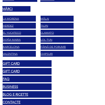
MĂRCI
LA MORENA
MĂLAI
HERDEZ
TAJIN
EL YUCATECO
CLAMATO
DOÑA MARIA
LOL-TUN
BARCELONA
FĂINĂ DE PORUMB
VALENTINA
CHIPSURI
GIFT CARD
GIFT CARD
FAQ
BUSINESS
BLOG E RICETTE
CONTACTE