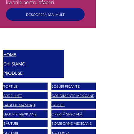
livrările pentru afaceri.
DESCOPERĂ MAI MULT
MEX
SAVOARE
HOME
CHI SIAMO
PRODUSE
TORTILE
SOSURI PICANTE
ARDEI IUTE
CONDIMENTE MEXICANE
GATA DE MÂNCAȚI
FASOLE
LEGUME MEXICANE
OFERTĂ SPECIALĂ
BĂUTURI
BOMBOANE MEXICANE
GUSTĂRI
TACO BOX