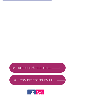
Legal
Drepturi de autor 2025 Mexshop NL
Politica de confidențialitate
Politica de cookies
Termeni și condiții
Adresă
Vechtstraat 60, 2515 SV Den Haag,
Olanda
Mexshop NL TVA. NL003218069B03
02.... DESCOPERĂ TELEFONUL
I..@.....COM DESCOPERĂ EMAILUL