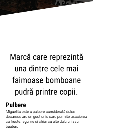
CARICA ALTRI
Marcă care reprezintă
una dintre cele mai
faimoase bomboane
pudră printre copii.
Pulbere
Miguelito este o pulbere considerată dulce
deoarece are un gust unic care permite asocierea
cu fructe, legume și chiar cu alte dulciuri sau
băuturi.