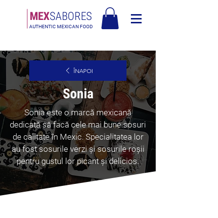
MEX
SABORES
AUTHENTIC MEXICAN FOOD
Livrare gratuită în Europa pentru comenzi de peste 120€
ÎNAPOI
Sonia
Sonia este o marcă mexicană
dedicată să facă cele mai bune sosuri
de calitate în Mexic. Specialitatea lor
au fost sosurile verzi și sosurile roșii
pentru gustul lor picant și delicios.