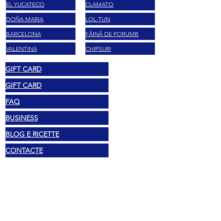
EL YUCATECO
CLAMATO
DOÑA MARIA
LOL-TUN
BARCELONA
FĂINĂ DE PORUMB
VALENTINA
CHIPSURI
GIFT CARD
GIFT CARD
FAQ
BUSINESS
BLOG E RICETTE
CONTACTE
Legal
Drepturi de autor 2025 Mexshop NL
Politica de confidențialitate
Politica de cookies
Termeni și condiții