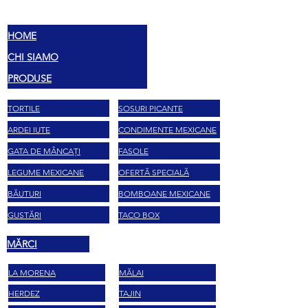
MEX
SAVOARE
HOME
CHI SIAMO
PRODUSE
TORTILE
SOSURI PICANTE
ARDEI IUTE
CONDIMENTE MEXICANE
GATA DE MÂNCAȚI
FASOLE
LEGUME MEXICANE
OFERTĂ SPECIALĂ
BĂUTURI
BOMBOANE MEXICANE
GUSTĂRI
TACO BOX
MĂRCI
LA MORENA
MĂLAI
HERDEZ
TAJIN