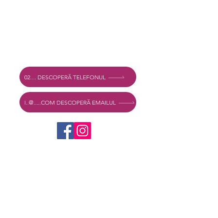
Adresă
Vechtstraat 60, 2515 SV Den Haag,
Olanda
Mexshop NL TVA. NL003218069B03
02.... DESCOPERĂ TELEFONUL
I..@.....COM DESCOPERĂ EMAILUL