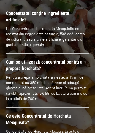
Concentratul conține ingrediente
artificiale?
Nu, Concentratul de Horchata Mexquisita este
realizat din ingrediente naturale, fără adăugarea
de coloranți sau arome artificiale, garantând un
gust autentic și genuin.
Cum se utilizează concentratul pentru a
prepara horchata?
Pentru a prepara horchata, amestecă 45 ml de
concentrat cu 350 ml de apă rece și adaugă
gheață după preferință. Acest lucru îți va permite
să obții aproximativ 5,6 litri de băutură pornind de
la o sticlă de 700 ml.
Ce este Concentratul de Horchata
Mexquisita?
Concentratul de Horchata Mexquisita este un