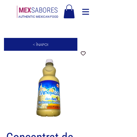
MEX
SABORES
AUTHENTIC MEXICAN FOOD
Livrare gratuită în Europa pentru comenzi de peste 120€
< ÎNAPOI