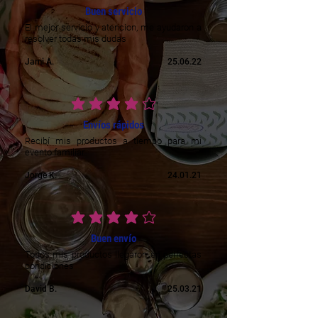
Buen servicio
El mejor servicio y atencion, me ayudaron a
resolver todas mis dudas
Jami A.
25.06.22
ratingul mediu este 4 din 5
Envíos rápidos
Recibí mis productos a tiempo para mi
evento familiar
Jorge K.
24.01.21
ratingul mediu este 4 din 5
Buen envío
Todos mis productos llegaron en perfectas
condiciones
David B.
25.03.21