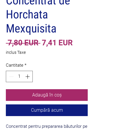
Concentrat de
Horchata
Mexquisita
Preț
Preț
 7,80 EUR 
7,41 EUR
normal
redus
inclus Taxe
Cantitate
*
Adaugă în coș
Cumpără acum
Concentrat pentru prepararea băuturilor pe