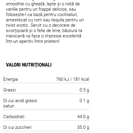
smoothie cu gheață, lapte și o notă de
vanilie pentru un frappé delicios, sau
folosește-l ca bază pentru cocktailuri,
amestecat cu rom sau tequila pentru un
twist exotic. Servit cu o decorare de
scorțișoară și o felie de lime, băutura ta
mexicană va face o impresie excelentă
într-un aperitiv între prieteni!
VALORI NUTRIȚIONALI
Energia
760 kJ / 181 kcal
Grassi
0.5 g
Di cui acidi grassi
0.1 g
saturi
Carboidrati
44.0 g
Di cui zuccheri
35.0 g