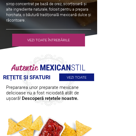
sirop concentrat pe bază de orez, scorțișoară și
alte ingrediente naturale, folosit pentru a prepara
horchata, o băutură tradițională mexicană dulce și
răcoritoare.
VEZI TOATE ÎNTREBĂRILE
Autentic
MEXICAN
STIL
REȚETE ȘI SFATURI
VEZI TOATE
Prepararea unor preparate mexicane
delicioase nu a fost niciodată atât de
ușoară!
Descoperă rețetele noastre.