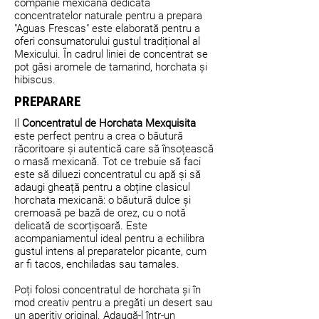
companie mexicană dedicată
concentratelor naturale pentru a prepara
"Aguas Frescas" este elaborată pentru a
oferi consumatorului gustul tradițional al
Mexicului. În cadrul liniei de concentrat se
pot găsi aromele de tamarind, horchata și
hibiscus.
PREPARARE
Il
Concentratul de Horchata Mexquisita
este perfect pentru a crea o băutură
răcoritoare și autentică care să însoțească
o masă mexicană. Tot ce trebuie să faci
este să diluezi concentratul cu apă și să
adaugi gheață pentru a obține clasicul
horchata mexicană: o băutură dulce și
cremoasă pe bază de orez, cu o notă
delicată de scorțișoară. Este
acompaniamentul ideal pentru a echilibra
gustul intens al preparatelor picante, cum
ar fi tacos, enchiladas sau tamales.
Poți folosi concentratul de horchata și în
mod creativ pentru a pregăti un desert sau
un aperitiv original. Adaugă-l într-un