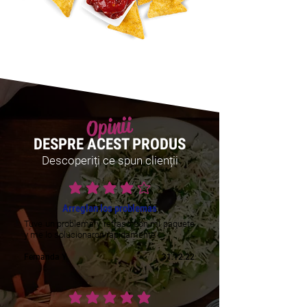
Opinii
DESPRE ACEST PRODUS
Descoperiți ce spun clienții
ratingul mediu este 4 din 5
Arreglan los problemas
Tuve un problema y retraso con mi paquete
y me lo solucionaron rápidamente
Fernanda Y.
31.12.22
ratingul mediu este 5 din 5