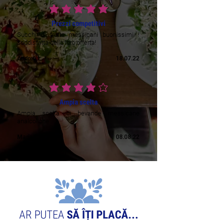
ratingul mediu este 5 din 5
Prezzi competitivi
Succhi di frutta messicani buonissimi !
soddisfatta della loro offerta!
Andrea L.
18.07.22
ratingul mediu este 4 din 5
Ampia scelta
Ampia scelta di bevande messicane
analcoliche
Maria C.
08.08.22
AR PUTEA
SĂ ÎȚI PLACĂ...