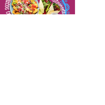
EȘTI UN
RESTAURATOR?
Avem un serviciu dedicat ție!
Descoperă promoțiile, prețurile și
livrările pentru afaceri.
DESCOPERĂ MAI MULT
MEX
SAVOARE
HOME