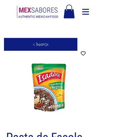
MEX
SABORES
AUTHENTIC MEXICAN FOOD
Livrare gratuită în Europa pentru comenzi de peste 120€
< ÎNAPOI