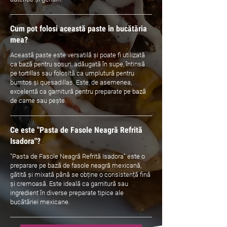
Cum pot folosi această paste în bucătăria
mea?
Această paste este versatilă și poate fi utilizată
ca bază pentru sosuri, adăugată în supe, întinsă
pe tortillas sau folosită ca umplutură pentru
burritos și quesadillas. Este, de asemenea,
excelentă ca garnitură pentru preparate pe bază
de carne sau pește.
Ce este "Pasta de Fasole Neagră Refrită
Isadora"?
"Pasta de Fasole Neagră Refrită Isadora" este o
preparare pe bază de fasole neagră mexicană,
gătită și mixată până se obține o consistență fină
și cremoasă. Este ideală ca garnitură sau
ingredient în diverse preparate tipice ale
bucătăriei mexicane.