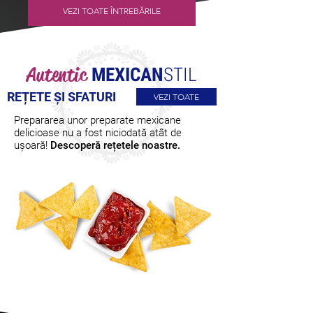
VEZI TOATE ÎNTREBĂRILE
Autentic
MEXICAN
STIL
REȚETE ȘI SFATURI
VEZI TOATE
Prepararea unor preparate mexicane
delicioase nu a fost niciodată atât de
ușoară!
Descoperă rețetele noastre.