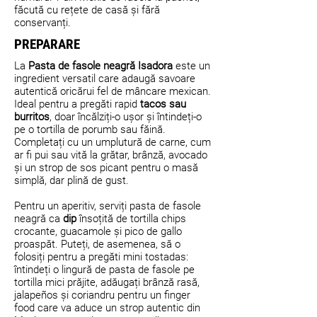
făcută cu rețete de casă și fără
conservanți.
PREPARARE
La
Pasta de fasole neagră Isadora
este un
ingredient versatil care adaugă savoare
autentică oricărui fel de mâncare mexican.
Ideal pentru a pregăti rapid
tacos sau
burritos
, doar încălziți-o ușor și întindeți-o
pe o tortilla de porumb sau făină.
Completați cu un umplutură de carne, cum
ar fi pui sau vită la grătar, brânză, avocado
și un strop de sos picant pentru o masă
simplă, dar plină de gust.
Pentru un aperitiv, serviți pasta de fasole
neagră ca
dip
însoțită de tortilla chips
crocante, guacamole și pico de gallo
proaspăt. Puteți, de asemenea, să o
folosiți pentru a pregăti mini tostadas:
întindeți o lingură de pasta de fasole pe
tortilla mici prăjite, adăugați brânză rasă,
jalapeños și coriandru pentru un finger
food care va aduce un strop autentic din