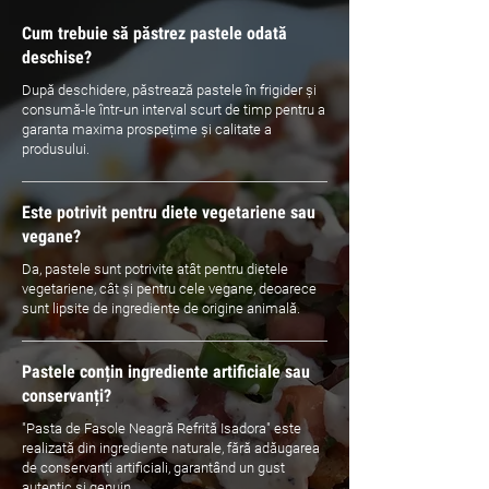
Cum trebuie să păstrez pastele odată
deschise?
După deschidere, păstrează pastele în frigider și
consumă-le într-un interval scurt de timp pentru a
garanta maxima prospețime și calitate a
produsului.
Este potrivit pentru diete vegetariene sau
vegane?
Da, pastele sunt potrivite atât pentru dietele
vegetariene, cât și pentru cele vegane, deoarece
sunt lipsite de ingrediente de origine animală.
Pastele conțin ingrediente artificiale sau
conservanți?
"Pasta de Fasole Neagră Refrită Isadora" este
realizată din ingrediente naturale, fără adăugarea
de conservanți artificiali, garantând un gust
autentic și genuin.