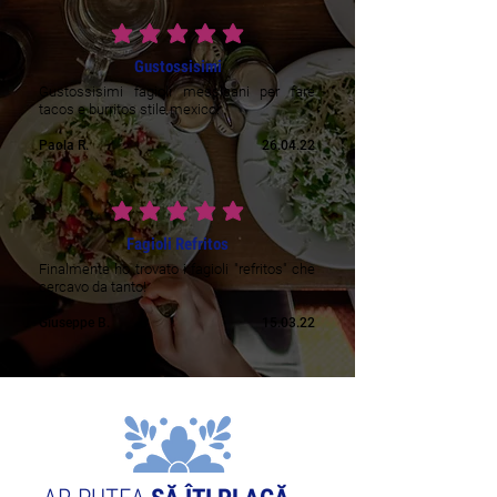
ratingul mediu este 5 din 5
Gustossisimi
Gustossisimi fagioli messicani per fare
tacos e burritos stile mexico!
Paola R.
26.04.22
ratingul mediu este 5 din 5
Fagioli Refritos
Finalmente ho trovato i fagioli "refritos" che
cercavo da tanto!
Giuseppe B.
15.03.22