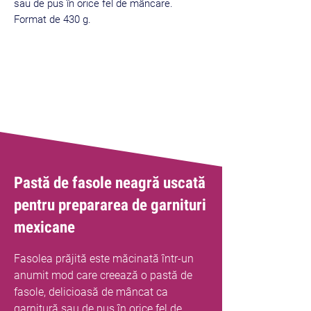
sau de pus în orice fel de mâncare.
Format de 430 g.
Cel mai bine
vândut
Pastă de fasole neagră uscată
pentru prepararea de garnituri
mexicane
Fasolea prăjită este măcinată într-un
anumit mod care creează o pastă de
fasole, delicioasă de mâncat ca
garnitură sau de pus în orice fel de