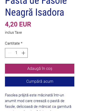
Pasta de Fasole
Neagră Isadora
Preț
4,20 EUR
inclus Taxe
Cantitate
*
Adaugă în coș
Cumpără acum
Fasolea prăjită este măcinată într-un
anumit mod care creează o pastă de
fasole, delicioasă de mâncat ca garnitură