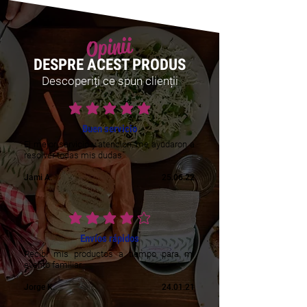
Opinii
DESPRE ACEST PRODUS
Descoperiți ce spun clienții
ratingul mediu este 5 din 5
Buen servicio
El mejor servicio y atencion, me ayudaron a
resolver todas mis dudas
Jami A.
25.06.22
ratingul mediu este 4 din 5
Envíos rápidos
Recibí mis productos a tiempo para mi
evento familiar
Jorge K.
24.01.21