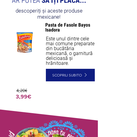
AR PUTEA
SĂ ÎȚI PLACĂ...
descoperiți și aceste produse
mexicane!
Pasta de Fasole Bayos
NEW
Isadora
Este unul dintre cele
mai comune preparate
din bucătăria
mexicană, o garnitură
delicioasă și
hrănitoare.
SCOPRILI SUBITO
4,20€
3,99€