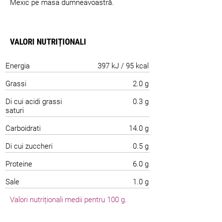
Mexic pe masa dumneavoastră.
VALORI NUTRIȚIONALI
Energia
397 kJ / 95 kcal
Grassi
2.0 g
Di cui acidi grassi
0.3 g
saturi
Carboidrati
14.0 g
Di cui zuccheri
0.5 g
Proteine
6.0 g
Sale
1.0 g
Valori nutriționali medii pentru 100 g.