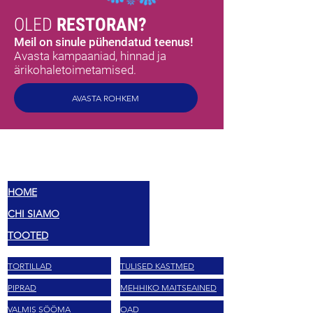
OLED
RESTORAN?
Meil on sinule pühendatud teenus!
Avasta kampaaniad, hinnad ja
ärikohaletoimetamised.
AVASTA ROHKEM
MEX
MAITSED
HOME
CHI SIAMO
TOOTED
TORTILLAD
TULISED KASTMED
PIPRAD
MEHHIKO MAITSEAINED
VALMIS SÖÖMA
OAD