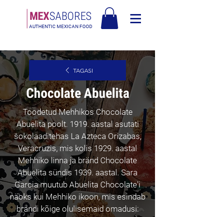
MEX
SABORES
AUTHENTIC MEXICAN FOOD
Tasuta saatmine Eesti üle 120€
TAGASI
Chocolate Abuelita
Toodetud Mehhikos Chocolate
Abuelita poolt. 1919. aastal asutati
šokolaaditehas La Azteca Orizabas,
Veracruzis, mis kolis 1929. aastal
Mehhiko linna ja bränd Chocolate
Abuelita sündis 1939. aastal. Sara
Garcia muutub Abuelita Chocolate'i
näoks kui Mehhiko ikoon, mis esindab
brändi kõige olulisemaid omadusi: