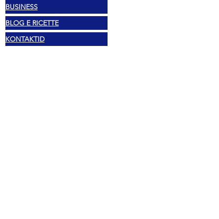
BUSINESS
BLOG E RICETTE
KONTAKTID
Õiguslik
Autoriõigus 2025 Mexshop NL
Privaatsuspoliitika
Küpsiste poliitika
Tingimused ja sätted
Aadress
Vechtstraat 60, 2515 SV Den Haag,
Holland
Mexshop NL KM. NL003218069B03
02.... AVASTA TELEFON
I..@.....COM AVASTA E-POST