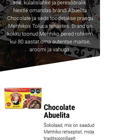
soe, külalislahke ja peresõbralik.
Nestlé omandas brändi Abuelita
Chocolate ja seda toodetakse praegu
Mehhikos Toluca tehastes. Bränd on
kokku toonud Mehhiko pered rohkem
kui 80 aastat oma autentse maitse,
aroomi ja vahuga.
Parim
müüja
Chocolate
Abuelita
Šokolaad, mis on saadud
Mehhiko retseptist, mida
traditsiooniliselt