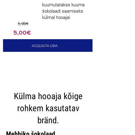
kuumutatakse kuuma
šokolaadi saamiseks
külmal hooajal.
5,00€
5,00€
ACQUISTA ORA
CARICA ALTRI
Külma hooaja kõige
rohkem kasutatav
bränd.
Mehhiko šokolaad