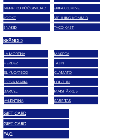
MEHHIKO KÖÖGIVILJAD
ERIPAKKUMINE
JOOKE
MEHHIKO KOMMID
SNÄKID
TACO KAST
BRÄNDID
LA MORENA
MASECA
HERDEZ
TAJIN
EL YUCATECO
CLAMATO
DOÑA MARIA
LOL-TUN
BARCEL
MAISITÄRKLIS
VALENTINA
SABRITAS
GIFT CARD
GIFT CARD
FAQ