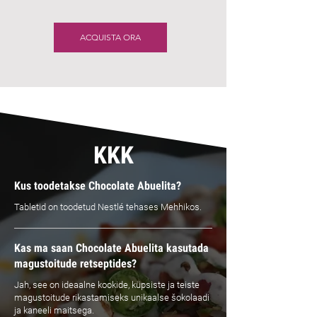
ACQUISTA ORA
KKK
Kus toodetakse Chocolate Abuelita?
Tabletid on toodetud Nestlé tehases Mehhikos.
Kas ma saan Chocolate Abuelita kasutada
magustoitude retseptides?
Jah, see on ideaalne kookide, küpsiste ja teiste
magustoitude rikastamiseks unikaalse šokolaadi
ja kaneeli maitsega.