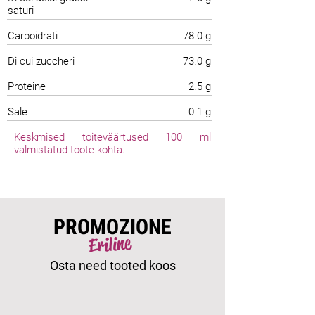
saturi
Carboidrati
78.0 g
Di cui zuccheri
73.0 g
Proteine
2.5 g
Sale
0.1 g
Keskmised toiteväärtused 100 ml
valmistatud toote kohta.
PROMOZIONE
Eriline
Osta need tooted koos