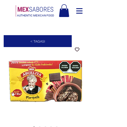
MEX
SABORES
AUTHENTIC MEXICAN FOOD
Tasuta saatmine Eesti üle 120€
< TAGASI