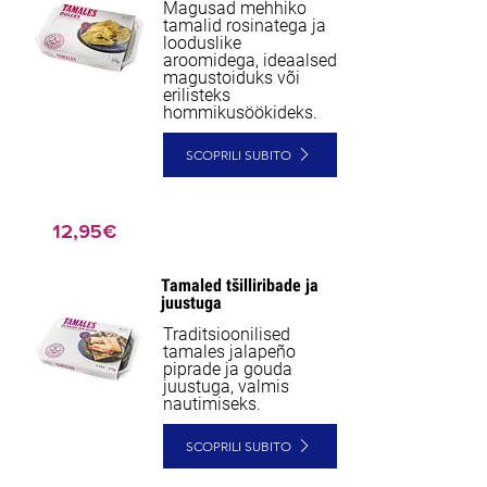
Magusad mehhiko
tamalid rosinatega ja
looduslike
aroomidega, ideaalsed
magustoiduks või
erilisteks
hommikusöökideks.
SCOPRILI SUBITO
12,95€
Tamaled tšilliribade ja
juustuga
Traditsioonilised
tamales jalapeño
piprade ja gouda
juustuga, valmis
nautimiseks.
SCOPRILI SUBITO