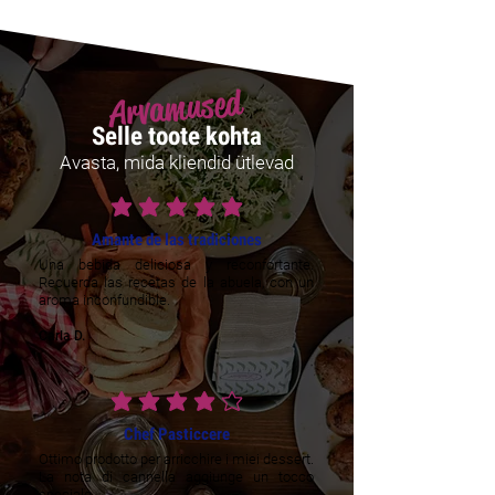
Arvamused
Selle toote kohta
Avasta, mida kliendid ütlevad
average rating is 5 out of 5
Amante de las tradiciones
Una bebida deliciosa y reconfortante.
Recuerda las recetas de la abuela, con un
aroma inconfundible.
Carla D.
average rating is 4 out of 5
Chef Pasticcere
Ottimo prodotto per arricchire i miei dessert.
La nota di cannella aggiunge un tocco
speciale.