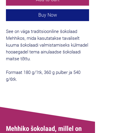
Buy Now
See on väga traditsiooniline šokolaad
Mehhikos, mida kasutatakse tavaliselt
kuuma šokolaadi valmistamiseks külmadel
hooaegadel tema ainulaadse šokolaadi
maitse tõttu.
Formaat 180 g/1tk, 360 g pulber ja 540
g/6tk.
Parim müüja
Mehhiko šokolaad, millel on