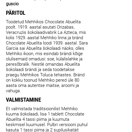
guscio
PÄRITOL
Toodetud Mehhikos Chocolate Abuelita
poolt. 1919. aastal asutati Orizabas,
Veracruzis šokolaadivabrik La Azteca, mis
kolis 1929. aastal Mehhiko linna ja bränd
Chocolate Abuelita loodi 1939. aastal. Sara
Garcia sai Abuelita šokolaadi näoks, olles
Mehhiko ikoon, mis esindab brändi kõige
olulisemaid omadusi: soe, külalislahke ja
peresõbralik. Nestlé omandas Abuelita
šokolaadi brändi ja seda toodetakse
praegu Mehhikos Toluca tehastes. Bränd
on kokku toonud Mehhiko pered üle 80
aasta oma autentse maitse, aroomi ja
vahuga.
VALMISTAMINE
Et valmistada traditsioonilist Mehhiko
kuuma šokolaadi, lisa 1 tablett Chocolate
Abuelita 4 tassi piima ja kuumuta
keskmisel kuumusel. Pulbri versiooni puhul
kasuta 1 tassi piima ja 2 supilusikatäit