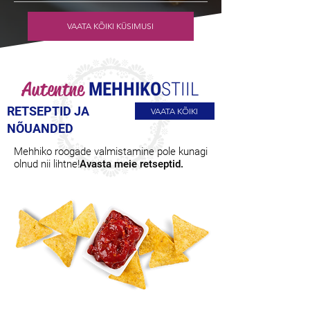
VAATA KÕIKI KÜSIMUSI
Autentne
MEHHIKO
STIIL
RETSEPTID JA
VAATA KÕIKI
NÕUANDED
Mehhiko roogade valmistamine pole kunagi
olnud nii lihtne!
Avasta meie retseptid.