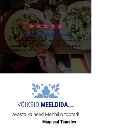
Matteo B.
average rating is 5 out of 5
Appassionata di Cioccolato
Il Chocolate Abuelita mi ha riportato ai
sapori autentici del Messico. Perfetto per le
serate fredde!
Viviana C.
VÕIKSID
MEELDIDA...
avasta ka need Mehhiko tooted!
Magusad Tamales