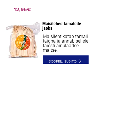
12,95€
Maisilehed tamalede
NEW
jaoks
Maisileht katab tamali
taigna ja annab sellele
täiesti ainulaadse
maitse.
SCOPRILI SUBITO
9,90€