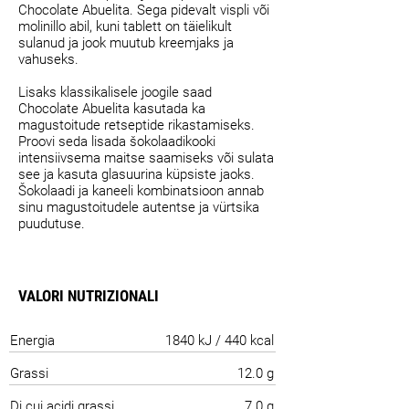
Chocolate Abuelita. Sega pidevalt vispli või
molinillo abil, kuni tablett on täielikult
sulanud ja jook muutub kreemjaks ja
vahuseks.
Lisaks klassikalisele joogile saad
Chocolate Abuelita kasutada ka
magustoitude retseptide rikastamiseks.
Proovi seda lisada šokolaadikooki
intensiivsema maitse saamiseks või sulata
see ja kasuta glasuurina küpsiste jaoks.
Šokolaadi ja kaneeli kombinatsioon annab
sinu magustoitudele autentse ja vürtsika
puudutuse.
VALORI NUTRIZIONALI
Energia
1840 kJ / 440 kcal
Grassi
12.0 g
Di cui acidi grassi
7.0 g