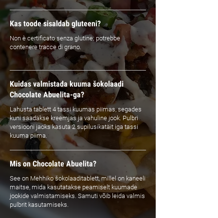
Kas toode sisaldab gluteeni?
Non è certificato senza glutine; potrebbe
contenere tracce di grano.
Kuidas valmistada kuuma šokolaadi
Chocolate Abuelita-ga?
Lahusta tablett 4 tassi kuumas piimas, segades
kuni saadakse kreemjas ja vahuline jook. Pulbri
versiooni jaoks kasuta 2 supilusikatäit iga tassi
kuuma piima.
Mis on Chocolate Abuelita?
See on Mehhiko šokolaaditablett, millel on kaneeli
maitse, mida kasutatakse peamiselt kuumade
jookide valmistamiseks. Samuti võib leida valmis
pulbrit kasutamiseks.