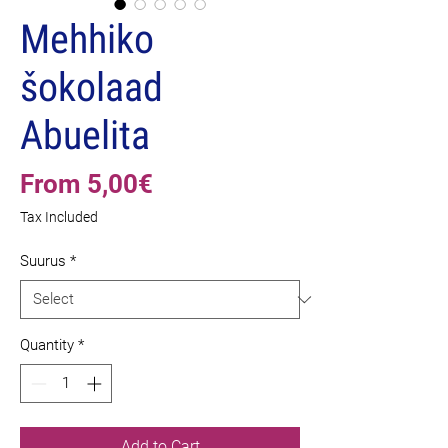
Mehhiko
šokolaad
Abuelita
Sale
From
5,00€
Price
Tax Included
Suurus
*
Quantity
*
Add to Cart