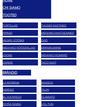
HOME
CHI SIAMO
TOOTED
TORTILLAD
TULISED KASTMED
PIPRAD
MEHHIKO MAITSEAINED
VALMIS SÖÖMA
OAD
MEHHIKO KÖÖGIVILJAD
ERIPAKKUMINE
JOOKE
MEHHIKO KOMMID
SNÄKID
TACO KAST
BRÄNDID
LA MORENA
MASECA
HERDEZ
TAJIN
EL YUCATECO
CLAMATO
DOÑA MARIA
LOL-TUN