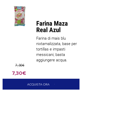
Parim
müüja
Farina Maza
Real Azul
Farina di mais blu
nixtamalizzata, base per
tortillas e impasti
messicani; basta
aggiungere acqua.
7,30€
7,30€
ACQUISTA ORA
CARICA ALTRI