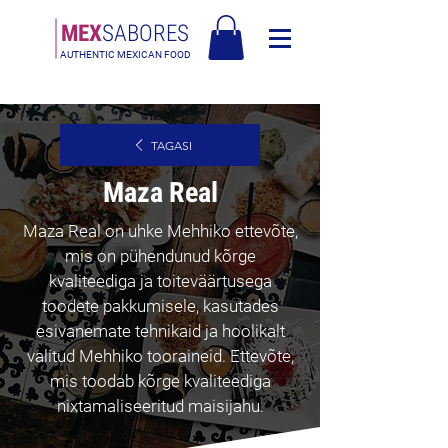
MEX
SABORES
AUTHENTIC MEXICAN FOOD
Tasuta saatmine Eesti üle 120€
TAGASI
Maza Real
Maza Real on uhke Mehhiko ettevõte,
mis on pühendunud kõrge
kvaliteediga ja toiteväärtusega
toodete pakkumisele, kasutades
esivanemate tehnikaid ja hoolikalt
valitud Mehhiko tooraineid. Ettevõte,
mis toodab kõrge kvaliteediga
nixtamaliseeritud maisijahu.