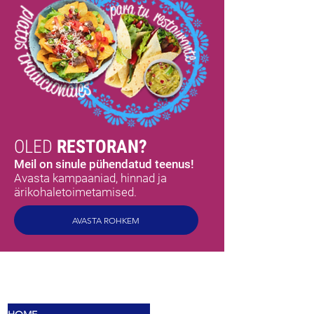
OLED
RESTORAN?
Meil on sinule pühendatud teenus!
Avasta kampaaniad, hinnad ja
ärikohaletoimetamised.
AVASTA ROHKEM
MEX
MAITSED