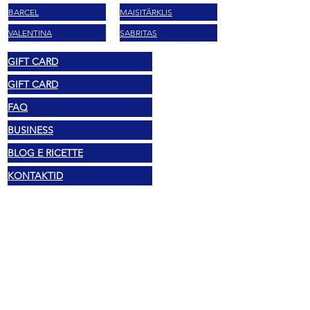
BARCEL
MAISITÄRKLIS
VALENTINA
SABRITAS
GIFT CARD
GIFT CARD
FAQ
BUSINESS
BLOG E RICETTE
KONTAKTID
Õiguslik
Autoriõigus 2025 Mexshop NL
Privaatsuspoliitika
Küpsiste poliitika
Tingimused ja sätted
Aadress