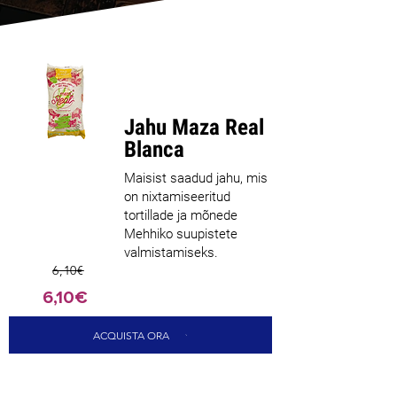
Parim
müüja
Jahu Maza Real
Blanca
Maisist saadud jahu, mis
on nixtamiseeritud
tortillade ja mõnede
Mehhiko suupistete
valmistamiseks.
6,10€
6,10€
ACQUISTA ORA