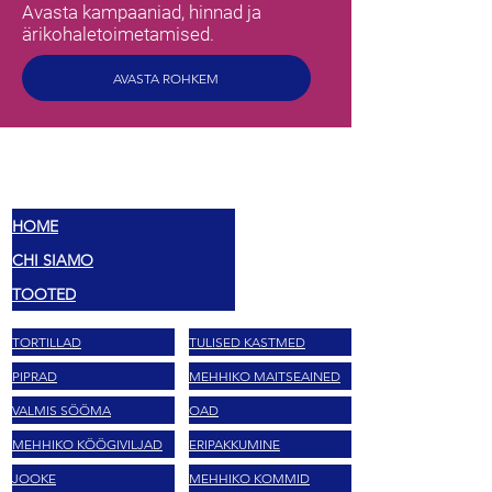
Avasta kampaaniad, hinnad ja
ärikohaletoimetamised.
AVASTA ROHKEM
MEX
MAITSED
HOME
CHI SIAMO
TOOTED
TORTILLAD
TULISED KASTMED
PIPRAD
MEHHIKO MAITSEAINED
VALMIS SÖÖMA
OAD
MEHHIKO KÖÖGIVILJAD
ERIPAKKUMINE
JOOKE
MEHHIKO KOMMID