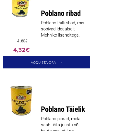
müüja
Poblano ribad
Poblano tšilli ribad, mis
sobivad ideaalselt
Mehhiko lisanditega.
4,80€
4,32€
ACQUISTA ORA
Parim
müüja
Poblano Täielik
Poblano piprad, mida
saab täita juustu või