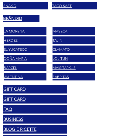
SNÄKID
TACO KAST
BRÄNDID
LA MORENA
MASECA
HERDEZ
TAJIN
EL YUCATECO
CLAMATO
DOÑA MARIA
LOL-TUN
BARCEL
MAISITÄRKLIS
VALENTINA
SABRITAS
GIFT CARD
GIFT CARD
FAQ
BUSINESS
BLOG E RICETTE