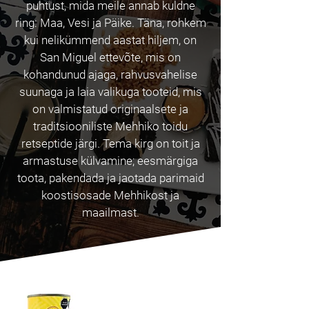
puhtust, mida meile annab kuldne
ring: Maa, Vesi ja Päike. Täna, rohkem
kui nelikümmend aastat hiljem, on
San Miguel ettevõte, mis on
kohandunud ajaga, rahvusvahelise
suunaga ja laia valikuga tooteid, mis
on valmistatud originaalsete ja
traditsiooniliste Mehhiko toidu
retseptide järgi. Tema kirg on toit ja
armastuse külvamine; eesmärgiga
toota, pakendada ja jaotada parimaid
koostisosade Mehhikost ja
maailmast.
Parim