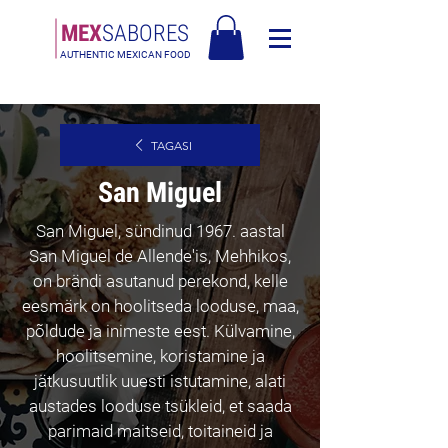
MEX
SABORES
AUTHENTIC MEXICAN FOOD
Tasuta saatmine Eesti üle 120€
TAGASI
San Miguel
San Miguel, sündinud 1967. aastal
San Miguel de Allende'is, Mehhikos,
on brändi asutanud perekond, kelle
eesmärk on hoolitseda looduse, maa,
põldude ja inimeste eest. Külvamine,
hoolitsemine, koristamine ja
jätkusuutlik uuesti istutamine, alati
austades looduse tsükleid, et saada
parimaid maitseid, toitaineid ja