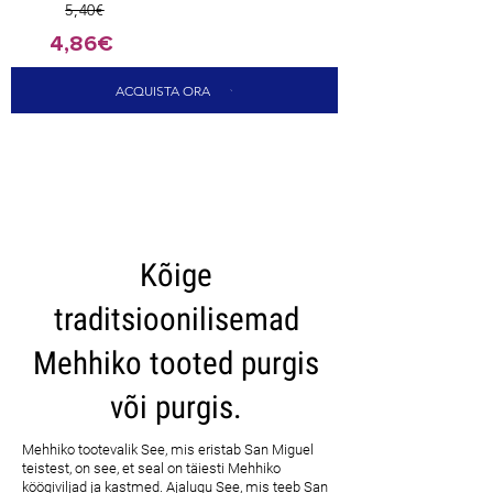
5,40€
4,86€
ACQUISTA ORA
CARICA ALTRI
Kõige
traditsioonilisemad
Mehhiko tooted purgis
või purgis.
Mehhiko tootevalik See, mis eristab San Miguel
teistest, on see, et seal on täiesti Mehhiko
köögiviljad ja kastmed. Ajalugu See, mis teeb San