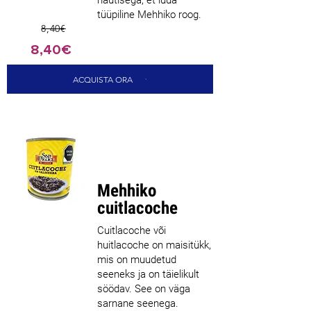
hautisega, et luua
tüüpiline Mehhiko roog.
8,40€
8,40€
ACQUISTA ORA
Parim
müüja
Mehhiko
cuitlacoche
Cuitlacoche või
huitlacoche on maisitükk,
mis on muudetud
seeneks ja on täielikult
söödav. See on väga
sarnane seenega.