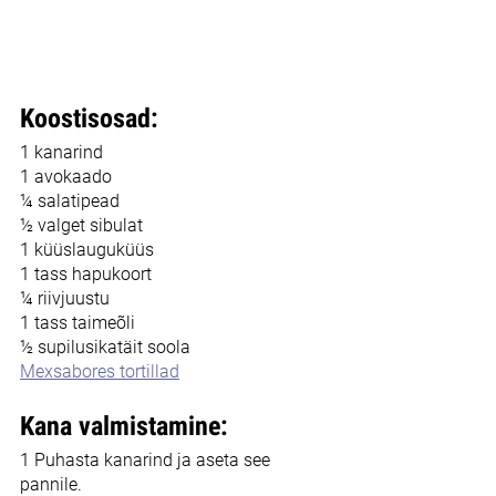
Koostisosad: 
1 kanarind
1 avokaado
¼ salatipead
½ valget sibulat
1 küüslauguküüs
1 tass hapukoort
¼ riivjuustu 
1 tass taimeõli
½ supilusikatäit soola
Mexsabores tortillad
Kana valmistamine:
1 Puhasta kanarind ja aseta see 
pannile.