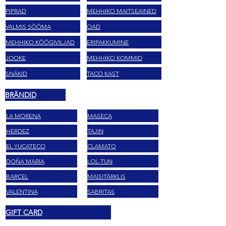
PIPRAD
MEHHIKO MAITSEAINED
VALMIS SÖÖMA
OAD
MEHHIKO KÖÖGIVILJAD
ERIPAKKUMINE
JOOKE
MEHHIKO KOMMID
SNÄKID
TACO KAST
BRÄNDID
LA MORENA
MASECA
HERDEZ
TAJIN
EL YUCATECO
CLAMATO
DOÑA MARIA
LOL-TUN
BARCEL
MAISITÄRKLIS
VALENTINA
SABRITAS
GIFT CARD