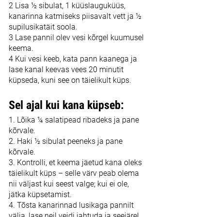
2 Lisa ½ sibulat, 1 küüslauguküüs, 
kanarinna katmiseks piisavalt vett ja ½ 
supilusikatäit soola.
3 Lase pannil olev vesi kõrgel kuumusel 
keema.
4 Kui vesi keeb, kata pann kaanega ja 
lase kanal keevas vees 20 minutit 
küpseda, kuni see on täielikult küps.
Sel ajal kui kana küpseb:
1. Lõika ¼ salatipead ribadeks ja pane 
kõrvale.
2. Haki ½ sibulat peeneks ja pane 
kõrvale.
3. Kontrolli, et keema jäetud kana oleks 
täielikult küps – selle värv peab olema 
nii väljast kui seest valge; kui ei ole, 
jätka küpsetamist.
4. Tõsta kanarinnad lusikaga pannilt 
välja, lase neil veidi jahtuda ja seejärel 