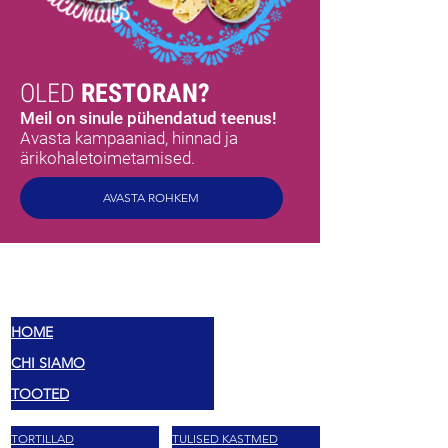
OLED
RESTORAN?
Meil on sinule pühendatud teenus!
Avasta kampaaniad, hinnad ja
ärikohaletoimetamised.
AVASTA ROHKEM
MEX
MAITSED
HOME
CHI SIAMO
TOOTED
TORTILLAD
TULISED KASTMED