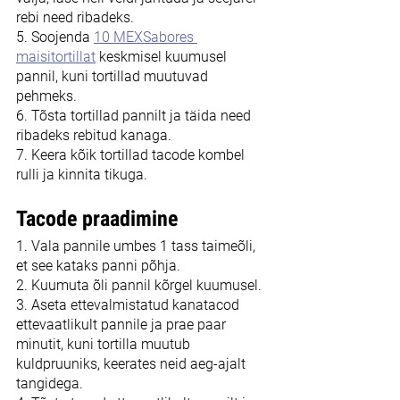
rebi need ribadeks.
5. Soojenda 
10 MEXSabores 
maisitortillat
 keskmisel kuumusel 
pannil, kuni tortillad muutuvad 
pehmeks.
6. Tõsta tortillad pannilt ja täida need 
ribadeks rebitud kanaga.
7. Keera kõik tortillad tacode kombel 
rulli ja kinnita tikuga.
Tacode praadimine
1. Vala pannile umbes 1 tass taimeõli, 
et see kataks panni põhja.
2. Kuumuta õli pannil kõrgel kuumusel.
3. Aseta ettevalmistatud kanatacod 
ettevaatlikult pannile ja prae paar 
minutit, kuni tortilla muutub 
kuldpruuniks, keerates neid aeg-ajalt 
tangidega.