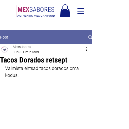
MEX
SABORES
AUTHENTIC MEXICAN FOOD
Tasuta saatmine Eesti üle 120€
Post
Mexsabores
Jun 8
1 min read
Tacos Dorados retsept
Valmista ehtsad tacos dorados oma 
kodus.