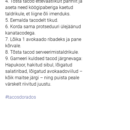
4. Tõsta tacod ettevaatlikult pannilt ja 
aseta need köögipaberiga kaetud 
taldrikule, et liigne õli imenduks.
5. Eemalda tacodelt tikud.
6. Korda sama protseduuri ülejäänud 
kanatacodega.
7. Lõika 1 avokaado ribadeks ja pane 
kõrvale.
8. Tõsta tacod serveerimistaldrikule.
9. Garneeri kuldsed tacod järgnevaga:
Hapukoor, hakitud sibul, lõigatud 
salatiribad, lõigatud avokaadoviilud – 
kõik maitse järgi – ning puista peale 
värskelt riivitud juustu.
#tacosdorados