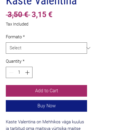
Kaste Valentina
Regular
Sale
 3,50 € 
3,15 €
Price
Price
Tax Included
Formato
*
Quantity
*
Add to Cart
Buy Now
Kaste Valentina on Mehhikos väga kuulus
ja tarbitud oma maitsva vürtsika maitse