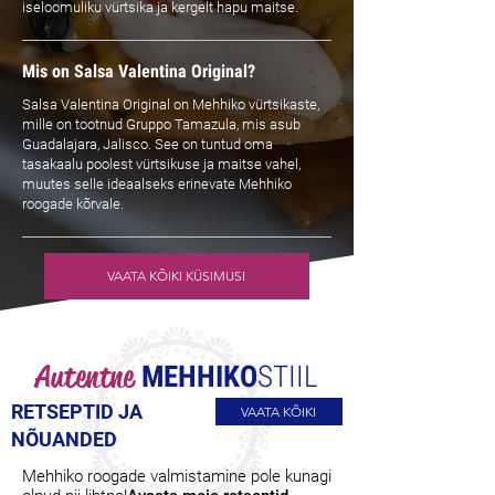
iseloomuliku vürtsika ja kergelt hapu maitse.
Mis on Salsa Valentina Original?
Salsa Valentina Original on Mehhiko vürtsikaste,
mille on tootnud Gruppo Tamazula, mis asub
Guadalajara, Jalisco. See on tuntud oma
tasakaalu poolest vürtsikuse ja maitse vahel,
muutes selle ideaalseks erinevate Mehhiko
roogade kõrvale.
VAATA KÕIKI KÜSIMUSI
Autentne
MEHHIKO
STIIL
RETSEPTID JA
VAATA KÕIKI
NÕUANDED
Mehhiko roogade valmistamine pole kunagi