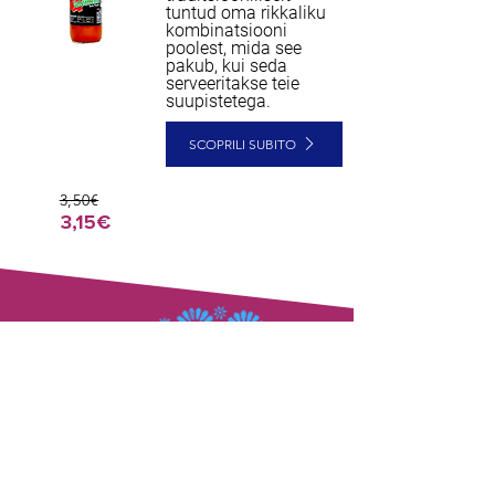
tuntud oma rikkaliku
kombinatsiooni
poolest, mida see
pakub, kui seda
serveeritakse teie
suupistetega.
SCOPRILI SUBITO
3,50€
3,15€