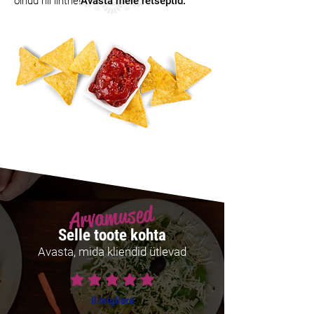
olnud nii lihtne!
Avasta meie retseptid.
Arvamused
Selle toote kohta
Avasta, mida kliendid ütlevad
average rating is 5 out of 5
Il migliore