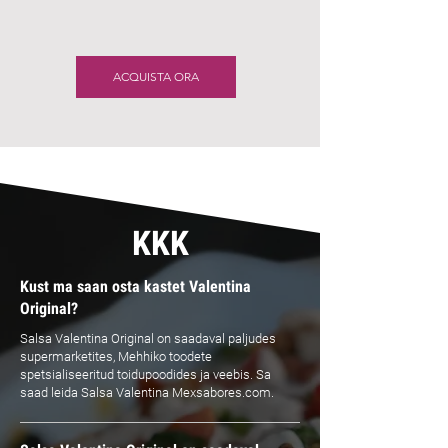
ACQUISTA ORA
KKK
Kust ma saan osta kastet Valentina
Original?
Salsa Valentina Original on saadaval paljudes
supermarketites, Mehhiko toodete
spetsialiseeritud toidupoodides ja veebis. Sa
saad leida Salsa Valentina Mexsabores.com.