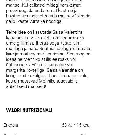
maitse. Kui eelistad midagi värskemat,
proovi segada seda tomatikastme ja
hakitud sibulaga, et saada maitsev “pico de
gallo” kaste vürtsika noodiga.
Teine idee on kasutada Salsa Valentina
kana tiibade või kreveti marineerimiseks
enne grillimist: lihtsalt sega kaste laimi
mahlaga ja näpuotsatäie soolaga, et saada
kiire ja maitsev marineerimine. See roog on
ideaalne Mehhiko stiilis eelroaks või
õhtusöögiks, võib-olla koos õlle või
margarita kokteiliga. Salsa Valentina on
köögis mitmekülgne liitlane, ideaalne neile,
kes armastavad Mehhiko tugevaid ja
autentseid maitseid!
VALORI NUTRIZIONALI
Energia
63 kJ / 15 kcal