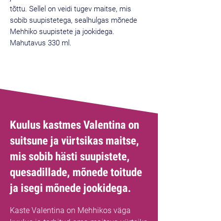
tõttu. Sellel on veidi tugev maitse, mis
sobib suupistetega, sealhulgas mõnede
Mehhiko suupistete ja jookidega.
Mahutavus 330 ml.
Parim müüja
Kuulus kastmes Valentina on
suitsune ja vürtsikas maitse,
mis sobib hästi suupistete,
quesadillade, mõnede toitude
ja isegi mõnede jookidega.
Kaste Valentina on Mehhikos väga