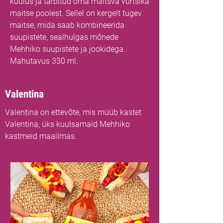
kuulus ja tarbitud oma maitsva vürtsika
maitse poolest. Sellel on kergelt tugev
maitse, mida saab kombineerida
suupistete, sealhulgas mõnede
Mehhiko suupistete ja jookidega.
Mahutavus 330 ml.
Valentina
Valentina on ettevõte, mis müüb kastet
Valentina, üks kuulsamaid Mehhiko
kastmeid maailmas.