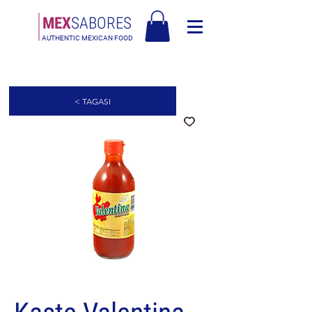
MEX
SABORES
AUTHENTIC MEXICAN FOOD
Tasuta saatmine Eesti üle 120€
< TAGASI