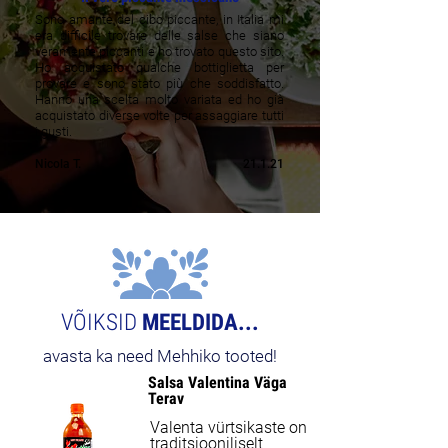
Sono amante del cibo piccante, in Italia mi
era difficile trovare delle salse che siano
veramente piccanti e ho trovato questo sito.
Ho acquistato qualche bottiglietta per
provare e sono stato più che soddisfatto.
Hanno una scelta molto variata ed ho già
acquistato diverse volte per assaggiare tutti
i gusti.
Nicola T.
21.1.21
VÕIKSID
MEELDIDA...
avasta ka need Mehhiko tooted!
Salsa Valentina Väga
Terav
Valenta vürtsikaste on
traditsiooniliselt