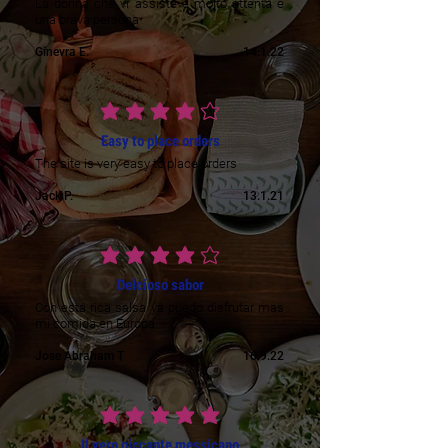
La donna che vi assiste è molto attenta e
una brava persona
Ginevra E.
14.1.22
average rating is 4 out of 5
Easy to place orders
The site is very easy to place orders
Jack P.
13.1.21
average rating is 4 out of 5
Delcioso sabor
Con esta rica salsa ya puedo disfrutar mas
mi comida en Europa
Jose Abraham T
16.9.22
average rating is 5 out of 5
Il vero piccante messicano