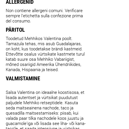
ALLERGENID
Non contiene allergeni comuni. Verificare
sempre l'etichetta sulla confezione prima
del consumo.
PÄRITOL
Toodetud Mehhikos Valentina poolt.
Tamazula tehas, mis asub Guadalajaras,
on koht, kus toodetakse brändi kastmeid.
Ettevõtte osalus vürtsikate kastmete turul
katab suure osa Mehhiko Vabariigist,
mõned osariigid Ameerika Ühendriikides,
Kanada, Hispaania ja teised.
VALMISTAMINE
Salsa Valentina on ideaalne koostisosa, et
lisada autentset ja vürtsikat puudutust
paljudele Mehhiko retseptidele. Kasuta
seda maitseainena nachode, taco ja
quesadilla maitsestamiseks: piisab, kui
valada paar tilka nachodele koos juustu ja
guacamole'iga või lisada see liha- või kana-
taco'le, et saada intensiivne ja vürtsikas