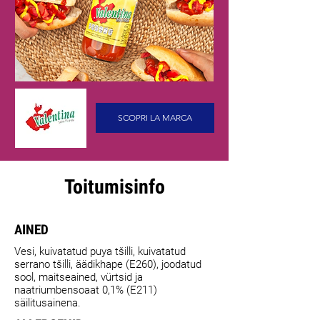
SCOPRI LA MARCA
Toitumisinfo
AINED
Vesi, kuivatatud puya tšilli, kuivatatud
serrano tšilli, äädikhape (E260), joodatud
sool, maitseained, vürtsid ja
naatriumbensoaat 0,1% (E211)
säilitusainena.