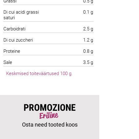
Grassi
0.5 g
Di cui acidi grassi
0.1 g
saturi
Carboidrati
2.5 g
Di cui zuccheri
1.2 g
Proteine
0.8 g
Sale
3.5 g
Keskmised toiteväärtused 100 g.
PROMOZIONE
Eriline
Osta need tooted koos