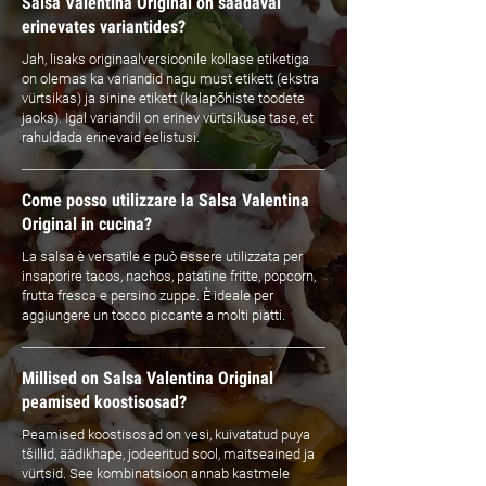
Salsa Valentina Original on saadaval
erinevates variantides?
Jah, lisaks originaalversioonile kollase etiketiga
on olemas ka variandid nagu must etikett (ekstra
vürtsikas) ja sinine etikett (kalapõhiste toodete
jaoks). Igal variandil on erinev vürtsikuse tase, et
rahuldada erinevaid eelistusi.
Come posso utilizzare la Salsa Valentina
Original in cucina?
La salsa è versatile e può essere utilizzata per
insaporire tacos, nachos, patatine fritte, popcorn,
frutta fresca e persino zuppe. È ideale per
aggiungere un tocco piccante a molti piatti.
Millised on Salsa Valentina Original
peamised koostisosad?
Peamised koostisosad on vesi, kuivatatud puya
tšillid, äädikhape, jodeeritud sool, maitseained ja
vürtsid. See kombinatsioon annab kastmele