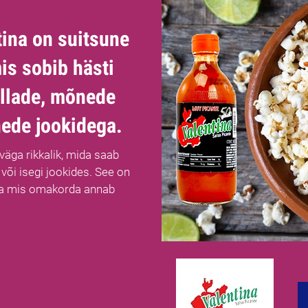
tina on suitsune
mis sobib hästi
illade, mõnede
nede jookidega.
väga rikkalik, mida saab
 või isegi jookides. See on
 ja mis omakorda annab