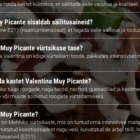
hoida kastet külmikus, et säilitada selle värskus ja kvaliteet.
 Picante sisaldab säilitusaineid?
aine E211 (naatriumbenzoaat), et tagada selle säilivus ja toidu
 Muy Picante vürtsikuse tase?
 Valentina on kõige vürtsikam toode, pakkudes intensiivset m
da kastet Valentina Muy Picante?
ko tüüpi roogade, nagu tacod, nachod, quesadillad ja kastm
de või muude soovitud roogade vürtsitamiseks.
 Muy Picante?
 on Mehhiko vürtsikaste, mis on tuntud oma intensiivse maits
statud koostisosadest nagu vesi, kuivatatud de árbol tšilli, h
onservid (E211).