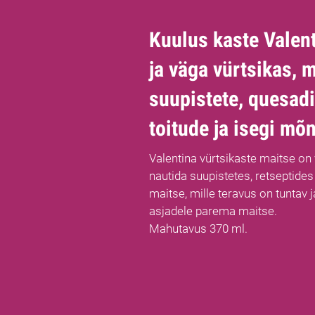
Kuulus kaste Valen
ja väga vürtsikas, 
suupistete, quesad
toitude ja isegi mõ
Valentina vürtsikaste maitse on 
nautida suupistetes, retseptides
maitse, mille teravus on tuntav
asjadele parema maitse.
Mahutavus 370 ml.