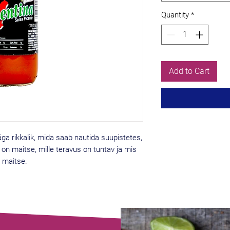
Quantity
*
Add to Cart
ga rikkalik, mida saab nautida suupistetes,
e on maitse, mille teravus on tuntav ja mis
 maitse.