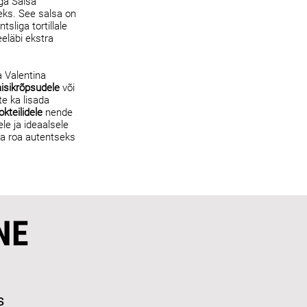
aga Salsa
eks. See salsa on
tsliga tortillale
eeläbi ekstra
a Valentina
isikrõpsudele
või
e ka lisada
okteilidele
nende
le ja ideaalsele
ga roa autentseks
NE
s