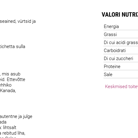
VALORI NUTR
seained, vürtsid ja
Energia
Grassi
Di cui acidi grass
ichetta sulla
Carboidrati
Di cui zuccheri
Proteine
, mis asub
Sale
id. Ettevõtte
ehhiko
Keskmised toite
 Kanada,
autentne ja julge
tada
 lihtsalt
rebitud liha,