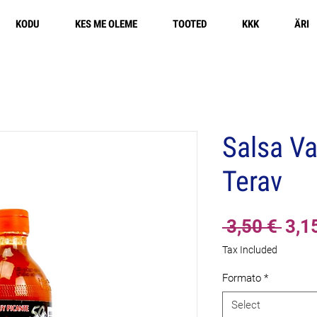
KODU
KES ME OLEME
TOOTED
KKK
ÄRI
Salsa Va
Terav
Reg
 3,50 € 
3,1
Pric
Tax Included
Formato
*
Select