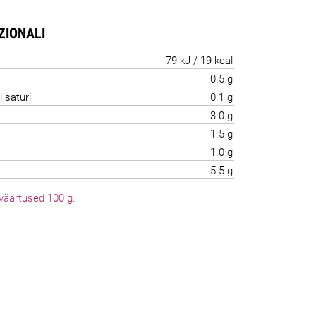
IZIONALI
79 kJ / 19 kcal
0.5 g
i saturi
0.1 g
3.0 g
1.5 g
1.0 g
5.5 g
väärtused 100 g.