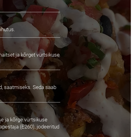
ohutus.
aitset ja kõrget vürtsikuse
ed, saatmiseks. Seda saab
e ja kõrge vürtsikuse
apestaja (E260), jodeeritud