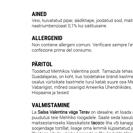
AINED
Vesi, kuivatatud pipar, äädikhape, joodatud sool, mait
naatriumbenzoaat 0,1% kui säilitusaine.
ALLERGENID
Non contiene allergeni comuni. Verificare sempre l'et
confezione prima del consumo.
PÄRITOL
Toodetud Mehhikos Valentina poolt. Tamazula tehas
Guadalajaras, on koht, kus toodetakse brändi kastme
osalus vürtsikate kastmete turul katab suure osa M
Vabariigist, mõned osariigid Ameerika Ühendriikides,
Hispaania ja teised.
VALMISTAMINE
La
Salsa Valentina väga Terav
on ideaalne, et lisada 
puudutus teie Mehhiko roogadele. Saate seda kasu
maitsestamiseks klassikaliste
taco
de liha või kanaga:
soojendage tortillat, lisage oma lemmik küpsetatud ja 