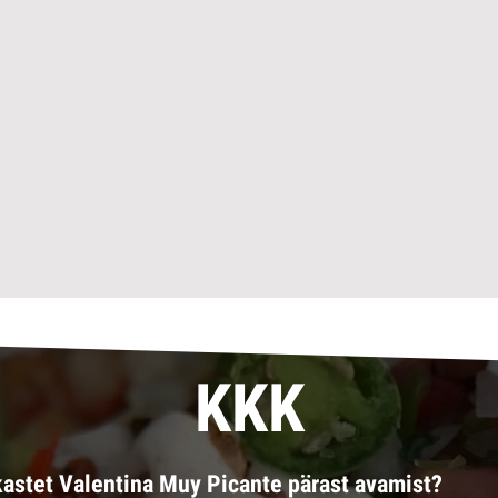
KKK
kastet Valentina Muy Picante pärast avamist?