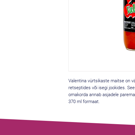
Valentina vürtsikaste maitse on vä
retseptides või isegi jookides. Se
omakorda annab asjadele parema
370 ml formaat.