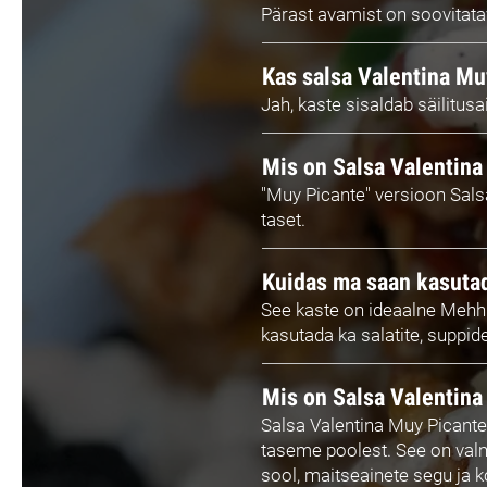
Pärast avamist on soovitatav 
Kas salsa Valentina Muy
Jah, kaste sisaldab säilitus
Mis on Salsa Valentina
"Muy Picante" versioon Salsa
taset.
Kuidas ma saan kasuta
See kaste on ideaalne Mehhi
kasutada ka salatite, suppi
Mis on Salsa Valentina
Salsa Valentina Muy Picante
taseme poolest. See on valmi
sool, maitseainete segu ja k