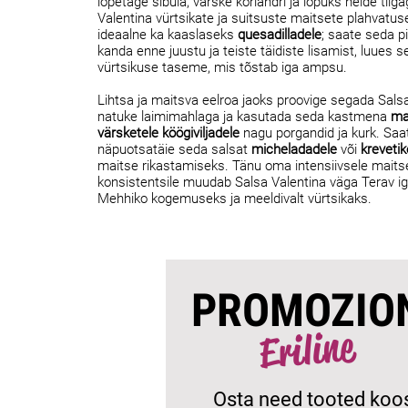
lõpetage sibula, värske koriandri ja lõpuks helde tilg
Valentina vürtsikate ja suitsuste maitsete plahvatus
ideaalne ka kaaslaseks
quesadilladele
; saate seda pin
kanda enne juustu ja teiste täidiste lisamist, luues s
vürtsikuse taseme, mis tõstab iga ampsu.
Lihtsa ja maitsva eelroa jaoks proovige segada Sals
natuke laimimahlaga ja kasutada seda kastmena
ma
värsketele köögiviljadele
nagu porgandid ja kurk. Saat
näpuotsatäie seda salsat
micheladadele
või
krevetik
maitse rikastamiseks. Tänu oma intensiivsele maitse
konsistentsile muudab Salsa Valentina väga Terav i
Mehhiko kogemuseks ja meeldivalt vürtsikaks.
PROMOZIO
Eriline
Osta need tooted koo