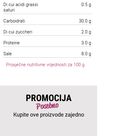
Di cui acidi grassi
0.5 g
saturi
Carboidrati
30.0 g
Di cui zuccheri
2.0 g
Proteine
3.0 g
Sale
8.0 g
Prosječne nutritivne vrijednosti za 100 g.
PROMOCIJA
Posebno
Kupite ove proizvode zajedno