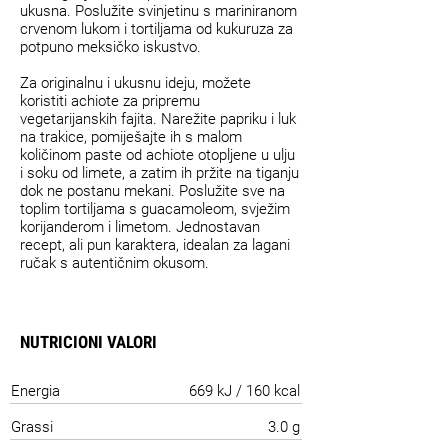
ukusna. Poslužite svinjetinu s mariniranom
crvenom lukom i tortiljama od kukuruza za
potpuno meksičko iskustvo.
Za originalnu i ukusnu ideju, možete
koristiti achiote za pripremu
vegetarijanskih fajita. Narežite papriku i luk
na trakice, pomiješajte ih s malom
količinom paste od achiote otopljene u ulju
i soku od limete, a zatim ih pržite na tiganju
dok ne postanu mekani. Poslužite sve na
toplim tortiljama s guacamoleom, svježim
korijanderom i limetom. Jednostavan
recept, ali pun karaktera, idealan za lagani
ručak s autentičnim okusom.
NUTRICIONI VALORI
Energia
669 kJ / 160 kcal
Grassi
3.0 g