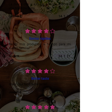
La donna che vi assiste è molto attenta e
una brava persona
Ginevra E.
14. 1. 22.
prosječna ocjena je 4 od 5
Envíos rápidos
Recibí mis productos a tiempo para mi
evento familiar
Jorge K.
24. 1. 21.
prosječna ocjena je 4 od 5
Better taste
Make your food taste better
Joseph T.
27. 10. 21.
prosječna ocjena je 5 od 5