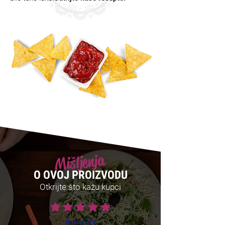
Mišljenja
O OVOJ PROIZVODU
Otkrijte što kažu kupci
prosječna ocjena je 5 od 5
Il migliore