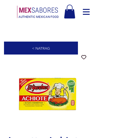
MEX
SABORES
AUTHENTIC MEXICAN FOOD
Besplatna dostava u Europi za narudžbe iznad 90€ - Besplatna dostava u
Italiji za narudžbe iznad 80€
< NATRAG