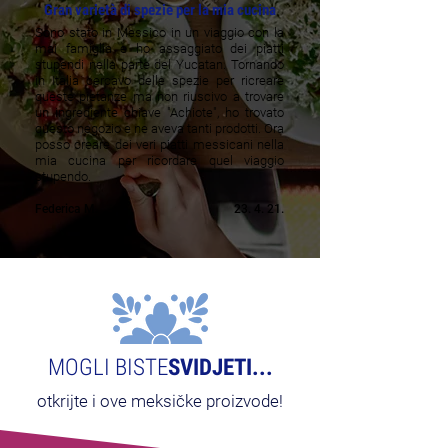
Gran varietà di spezie per la mia cucina
Sono stato in Messico in un viaggio con la
mai famiglia e ho assaggiato dei piatti
stupendi nella parte del Yucatan. Tornando
in Italia cercavo delle spezie per ricreare
queste pietanze ma non riuscivo a trovare
un ingrediente chiave "Achiote", ho trovato
questo negozio e ne aveva tanti prodotti. Ora
posso creare dei veri piatti messicani nella
mia cucina per ricordare quel viaggio
stupendo.
Federica M.
23. 4. 21.
MOGLI BISTE
SVIDJETI...
otkrijte i ove meksičke proizvode!