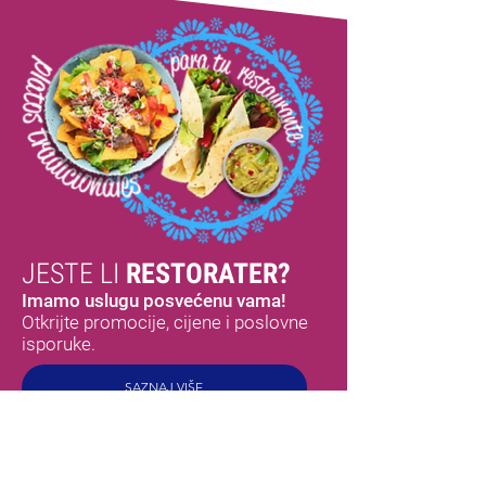
JESTE LI
RESTORATER?
Imamo uslugu posvećenu vama!
Otkrijte promocije, cijene i poslovne
isporuke.
SAZNAJ VIŠE