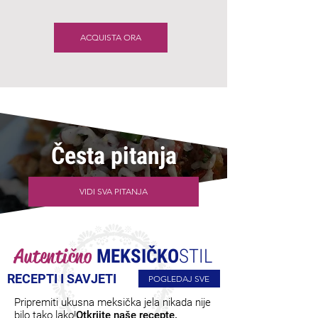
ACQUISTA ORA
Česta pitanja
VIDI SVA PITANJA
Autentično
MEKSIČKO
STIL
RECEPTI I SAVJETI
POGLEDAJ SVE
Pripremiti ukusna meksička jela nikada nije
bilo tako lako!
Otkrijte naše recepte.