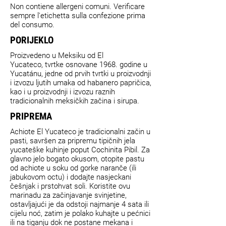
Non contiene allergeni comuni. Verificare
sempre l'etichetta sulla confezione prima
del consumo.
PORIJEKLO
Proizvedeno u Meksiku od El
Yucateco, tvrtke osnovane 1968. godine u
Yucatánu, jedne od prvih tvrtki u proizvodnji
i izvozu ljutih umaka od habanero papričica,
kao i u proizvodnji i izvozu raznih
tradicionalnih meksičkih začina i sirupa.
PRIPREMA
Achiote El Yucateco je tradicionalni začin u
pasti, savršen za pripremu tipičnih jela
yucateške kuhinje poput Cochinita Pibil. Za
glavno jelo bogato okusom, otopite pastu
od achiote u soku od gorke naranče (ili
jabukovom octu) i dodajte nasjeckani
češnjak i prstohvat soli. Koristite ovu
marinadu za začinjavanje svinjetine,
ostavljajući je da odstoji najmanje 4 sata ili
cijelu noć, zatim je polako kuhajte u pećnici
ili na tiganju dok ne postane mekana i