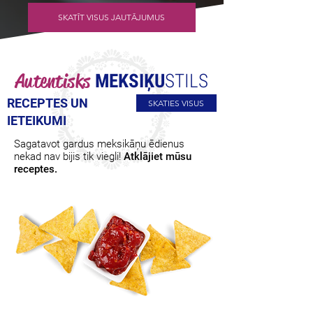
SKATĪT VISUS JAUTĀJUMUS
Autentisks
MEKSIĶU
STILS
RECEPTES UN
SKATIES VISUS
IETEIKUMI
Sagatavot gardus meksikāņu ēdienus
nekad nav bijis tik viegli!
Atklājiet mūsu
receptes.