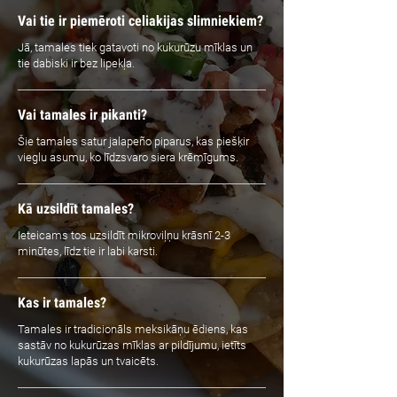
Vai tie ir piemēroti celiakijas slimniekiem?
Jā, tamales tiek gatavoti no kukurūzu mīklas un
tie dabiski ir bez lipekļa.
Vai tamales ir pikanti?
Šie tamales satur jalapeño piparus, kas piešķir
vieglu asumu, ko līdzsvaro siera krēmīgums.
Kā uzsildīt tamales?
Ieteicams tos uzsildīt mikroviļņu krāsnī 2-3
minūtes, līdz tie ir labi karsti.
Kas ir tamales?
Tamales ir tradicionāls meksikāņu ēdiens, kas
sastāv no kukurūzas mīklas ar pildījumu, ietīts
kukurūzas lapās un tvaicēts.