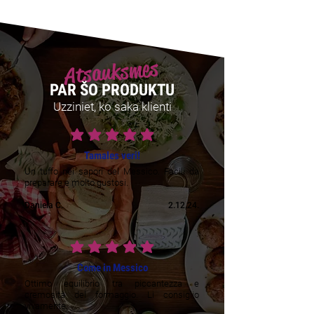
Atsauksmes
PAR ŠO PRODUKTU
Uzziniet, ko saka klienti
vidējais vērtējums ir 5 no 5
Tamales veri!
Un tuffo nei sapori del Messico. Facili da
preparare e molto gustosi.
Daniela C.
2.12.24.
vidējais vērtējums ir 5 no 5
Come in Messico
Ottimo equilibrio tra piccantezza e
cremosità del formaggio. Li consiglio
vivamente.