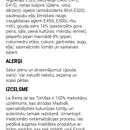
E415), vistas buljons (ūdens, vista,
dārzeņi), speķis (antioksidants BHA E320),
saulespuķu eļļa, ķīmiskais raugs
(raugēšanas aģenti E450i, E500ii, rīsu
milti), gouda siers 16% (pasterizēts govs
piens, sāls, piena kultūras, mikrobu rennet),
jalapeño pipari marinādē 8% (pipari,
cukurniedru etiķis, cukurs, garšvielas, augu
eļļa), sasmalcināti tomāti un sarkanais
pipars.
ALERĢI
Satur pienu un atvasinājumus (gouda
siers). Var saturēt riekstu, sezama un
sojas pēdas.
IZCELSME
La Reina de las Tortillas ir 100% meksikāņu
uzņēmums, kas atrodas Madridē,
specializējoties kukurūzas tortilju un
autentisku tamale ražošanā. Izmantojot
tradicionālo nixtamalizācijas procesu, tas
piedāvā augstas kvalitātes produktus ar
īstām garšām, kas tiek izplatīti visā Eiropā.