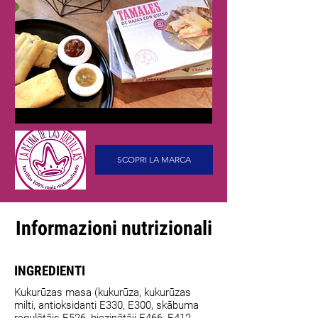
SCOPRI LA MARCA
Informazioni nutrizionali
INGREDIENTI
Kukurūzas masa (kukurūza, kukurūzas
milti, antioksidanti E330, E300, skābuma
regulētājs E526, biezinātāji E466, E412,