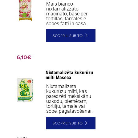
Mais bianco
nixtamalizzato
macinato, base per
tortillas, tamales e
sopes fatti in casa.
SCOPRILI SUBITO
6,10€
Nixtamalizēta kukurūzu
milti Maseca
Nixtamalizēta
kukurūzu milti, kas
paredzēti meksikāņu
uzkodu, piemēram,
tortilju, tamale vai
sope, pagatavošanai.
SCOPRILI SUBITO