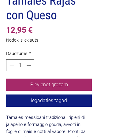
Tamales Rajas
con Queso
Cena
12,95 €
Nodoklis iekļauts
Daudzums
*
Pievienot grozam
Iegādāties tagad
Tamales messicani tradizionali ripieni di
jalapeño e formaggio gouda, avvolti in
foglie di mais e cotti al vapore. Pronti da