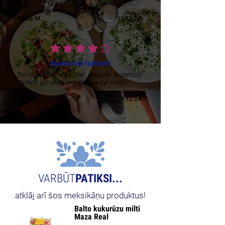
Sonia M.
11.12.24.
vidējais vērtējums ir 4 no 5
Buonissimi tamales!
Deliziosi tamales dal sapore autentico.
Perfetti per una cena diversa dal solito.
Giulia R.
9.12.24.
VARBŪT
PATIKSI...
atklāj arī šos meksikāņu produktus!
Balto kukurūzu milti
NEW
Maza Real