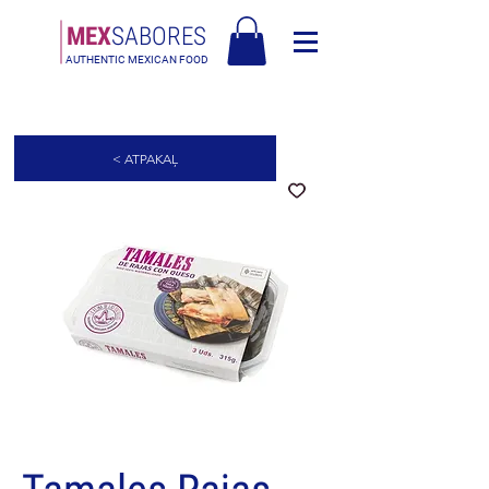
MEX
SABORES
AUTHENTIC MEXICAN FOOD
Bezmaksas piegāde Latvija virs 90€
< ATPAKAĻ