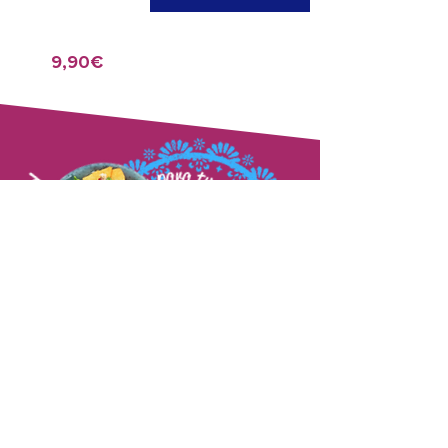
9,90€
TU ESI
RESTAURĀTORS?
Abbiamo un servizio dedicato a te!
Scopri le promozioni, i prezzi e le
consegne business.