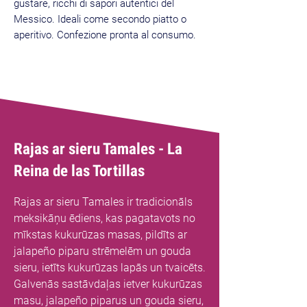
gustare, ricchi di sapori autentici del
Messico. Ideali come secondo piatto o
aperitivo. Confezione pronta al consumo.
Rajas ar sieru Tamales - La
Reina de las Tortillas
Rajas ar sieru Tamales ir tradicionāls
meksikāņu ēdiens, kas pagatavots no
mīkstas kukurūzas masas, pildīts ar
jalapeño piparu strēmelēm un gouda
sieru, ietīts kukurūzas lapās un tvaicēts.
Galvenās sastāvdaļas ietver kukurūzas
masu, jalapeño piparus un gouda sieru,