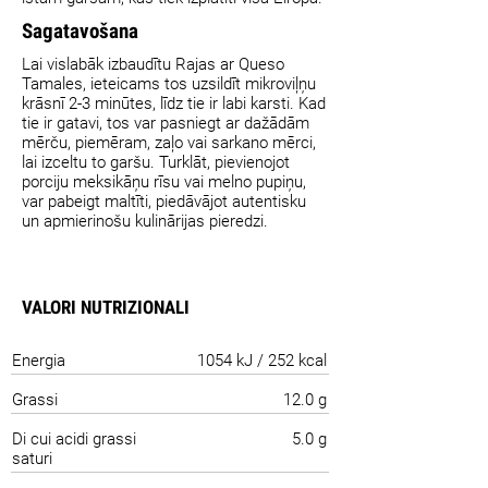
Sagatavošana
Lai vislabāk izbaudītu Rajas ar Queso
Tamales, ieteicams tos uzsildīt mikroviļņu
krāsnī 2-3 minūtes, līdz tie ir labi karsti. Kad
tie ir gatavi, tos var pasniegt ar dažādām
mērču, piemēram, zaļo vai sarkano mērci,
lai izceltu to garšu. Turklāt, pievienojot
porciju meksikāņu rīsu vai melno pupiņu,
var pabeigt maltīti, piedāvājot autentisku
un apmierinošu kulinārijas pieredzi.
VALORI NUTRIZIONALI
Energia
1054 kJ / 252 kcal
Grassi
12.0 g
Di cui acidi grassi
5.0 g
saturi