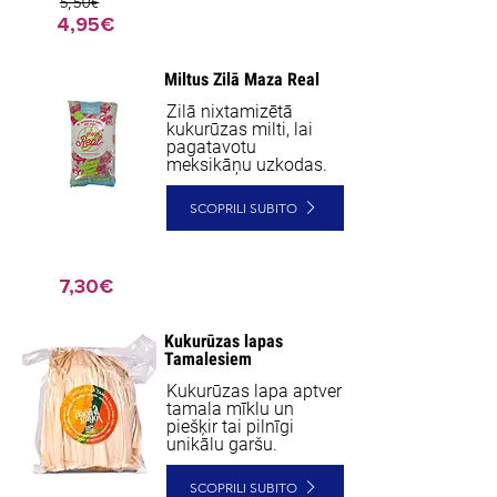
5,50€
4,95€
Miltus Zilā Maza Real
NEW
Zilā nixtamizētā
kukurūzas milti, lai
pagatavotu
meksikāņu uzkodas.
SCOPRILI SUBITO
7,30€
Kukurūzas lapas
NEW
Tamalesiem
Kukurūzas lapa aptver
tamala mīklu un
piešķir tai pilnīgi
unikālu garšu.
SCOPRILI SUBITO