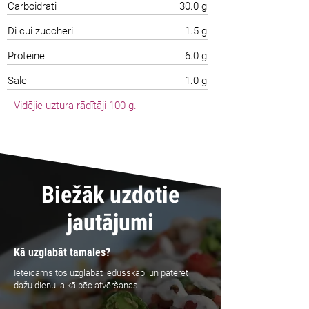
Carboidrati
30.0 g
Di cui zuccheri
1.5 g
Proteine
6.0 g
Sale
1.0 g
Vidējie uztura rādītāji 100 g.
Biežāk uzdotie
jautājumi
Kā uzglabāt tamales?
Ieteicams tos uzglabāt ledusskapī un patērēt
dažu dienu laikā pēc atvēršanas.