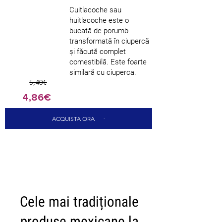
Cuitlacoche sau
huitlacoche este o
bucată de porumb
transformată în ciupercă
și făcută complet
comestibilă. Este foarte
similară cu ciuperca.
5,40€
4,86€
ACQUISTA ORA
CARICA ALTRI
Cele mai tradiționale
produse mexicane la