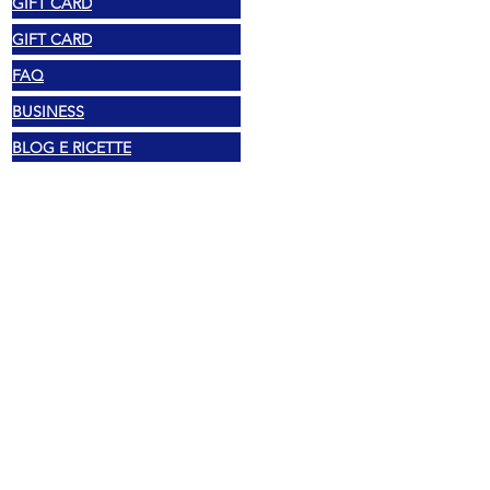
GIFT CARD
GIFT CARD
FAQ
BUSINESS
BLOG E RICETTE
CONTACTE
Legal
Drepturi de autor 2025 Mexshop NL
Politica de confidențialitate
Politica de cookies
Termeni și condiții
Adresă
Vechtstraat 60, 2515 SV Den Haag,
Olanda
Mexshop NL TVA. NL003218069B03