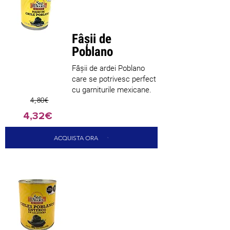
bine
vândut
Fâșii de
Poblano
Fâșii de ardei Poblano
care se potrivesc perfect
cu garniturile mexicane.
4,80€
4,32€
ACQUISTA ORA
Cel mai
bine
vândut