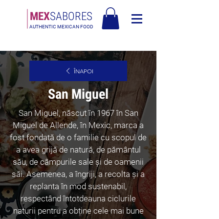
MEX
SABORES
AUTHENTIC MEXICAN FOOD
Livrare gratuită în Europa pentru comenzi de peste 120€
ÎNAPOI
San Miguel
San Miguel, născut în 1967 în San
Miguel de Allende, în Mexic, marca a
fost fondată de o familie cu scopul de
a avea grijă de natură, de pământul
său, de câmpurile sale și de oamenii
săi. Asemenea, a îngriji, a recolta și a
replanta în mod sustenabil,
respectând întotdeauna ciclurile
naturii pentru a obține cele mai bune