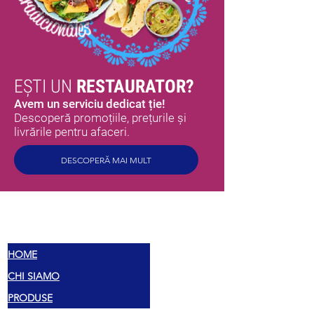
EȘTI UN
RESTAURATOR?
Avem un serviciu dedicat ție!
Descoperă promoțiile, prețurile și
livrările pentru afaceri.
DESCOPERĂ MAI MULT
MEX
SAVOARE
HOME
CHI SIAMO
PRODUSE