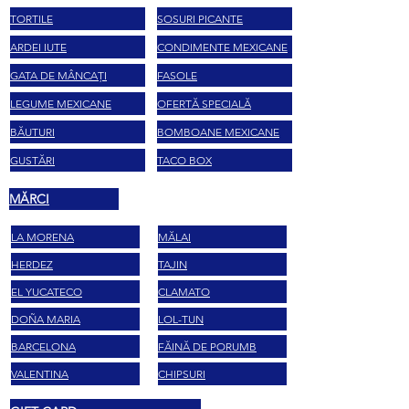
TORTILE
SOSURI PICANTE
ARDEI IUTE
CONDIMENTE MEXICANE
GATA DE MÂNCAȚI
FASOLE
LEGUME MEXICANE
OFERTĂ SPECIALĂ
BĂUTURI
BOMBOANE MEXICANE
GUSTĂRI
TACO BOX
MĂRCI
LA MORENA
MĂLAI
HERDEZ
TAJIN
EL YUCATECO
CLAMATO
DOÑA MARIA
LOL-TUN
BARCELONA
FĂINĂ DE PORUMB
VALENTINA
CHIPSURI