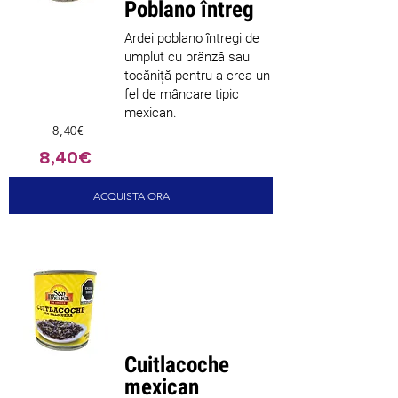
Poblano întreg
Ardei poblano întregi de
umplut cu brânză sau
tocăniță pentru a crea un
fel de mâncare tipic
mexican.
8,40€
8,40€
ACQUISTA ORA
Cel mai
bine
vândut
Cuitlacoche
mexican