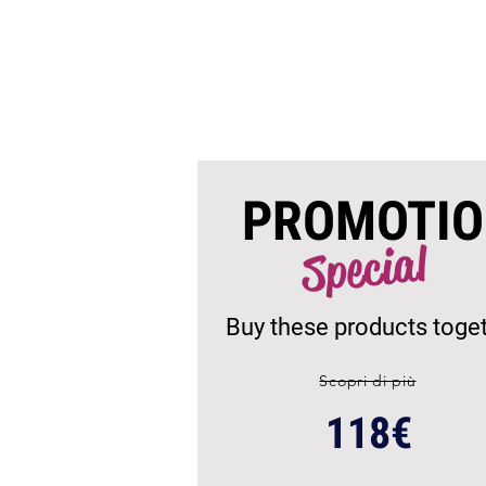
PROMOTI
Special
Buy these products toge
Scopri di più
118€