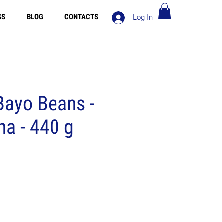
SS
BLOG
CONTACTS
Log In
ng in Europe over 90€ - Free Shipping in Italy over 80€
Bayo Beans -
a - 440 g