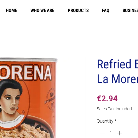
HOME
WHO WE ARE
PRODUCTS
FAQ
BUSINE
Free Shippi
Refried 
La Moren
Price
€2.94
Sales Tax Included
Quantity
*