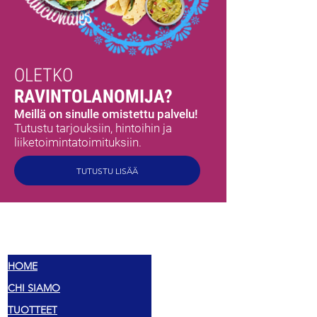
OLETKO
RAVINTOLANOMIJA?
Meillä on sinulle omistettu palvelu!
Tutustu tarjouksiin, hintoihin ja
liiketoimintatoimituksiin.
TUTUSTU LISÄÄ
MEX
MAUT
HOME
CHI SIAMO
TUOTTEET