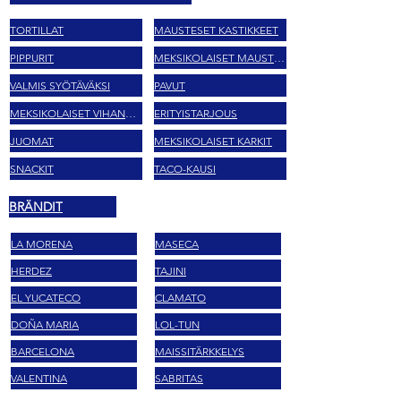
TORTILLAT
MAUSTESET KASTIKKEET
PIPPURIT
MEKSIKOLAISET MAUSTEET
VALMIS SYÖTÄVÄKSI
PAVUT
MEKSIKOLAISET VIHANNEKSET
ERITYISTARJOUS
JUOMAT
MEKSIKOLAISET KARKIT
SNACKIT
TACO-KAUSI
BRÄNDIT
LA MORENA
MASECA
HERDEZ
TAJINI
EL YUCATECO
CLAMATO
DOÑA MARIA
LOL-TUN
BARCELONA
MAISSITÄRKKELYS
VALENTINA
SABRITAS