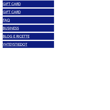
GIFT CARD
GIFT CARD
FAQ
BUSINESS
BLOG E RICETTE
YHTEYSTIEDOT
Laki
Tekijänoikeus 2025 Mexshop NL
Tietosuojakäytäntö
Evästekäytäntö
Ehdot ja säännöt
Osoite
Vechtstraat 60, 2515 SV Den Haag,
Alankomaat
Mexshop NL ALV. NL003218069B03