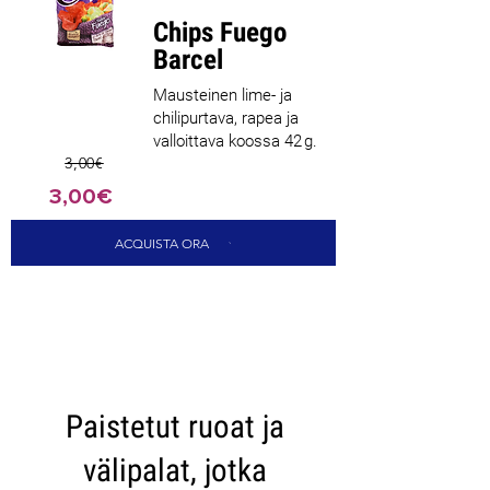
Chips Fuego
Barcel
Mausteinen lime- ja
chilipurtava, rapea ja
valloittava koossa 42 g.
3,00€
3,00€
ACQUISTA ORA
CARICA ALTRI
Paistetut ruoat ja
välipalat, jotka