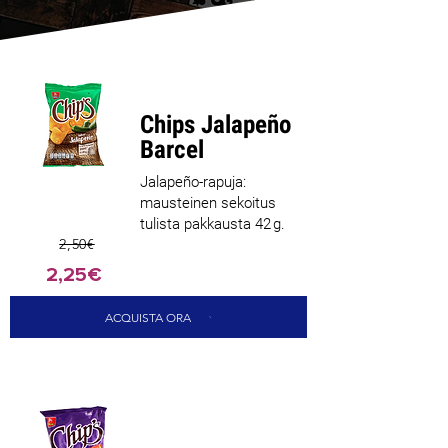
Chips Jalapeño
Barcel
Jalapeño-rapuja:
mausteinen sekoitus
tulista pakkausta 42 g.
2,50€
2,25€
ACQUISTA ORA
Parhaiten
myyvä