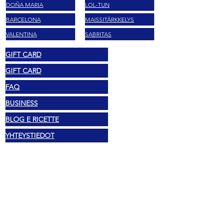
DOÑA MARIA
LOL-TUN
BARCELONA
MAISSITÄRKKELYS
VALENTINA
SABRITAS
GIFT CARD
GIFT CARD
FAQ
BUSINESS
BLOG E RICETTE
YHTEYSTIEDOT
Laki
Tekijänoikeus 2025 Mexshop NL
Tietosuojakäytäntö
Evästekäytäntö
Ehdot ja säännöt