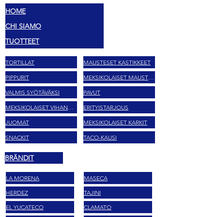
HOME
CHI SIAMO
TUOTTEET
TORTILLAT
MAUSTESET KASTIKKEET
PIPPURIT
MEKSIKOLAISET MAUSTEET
VALMIS SYÖTÄVÄKSI
PAVUT
MEKSIKOLAISET VIHANNEKSET
ERITYISTARJOUS
JUOMAT
MEKSIKOLAISET KARKIT
SNACKIT
TACO-KAUSI
BRÄNDIT
LA MORENA
MASECA
HERDEZ
TAJINI
EL YUCATECO
CLAMATO