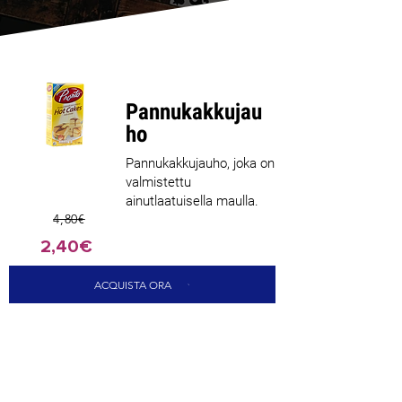
Pannukakkujau
ho
Pannukakkujauho, joka on
valmistettu
ainutlaatuisella maulla.
4,80€
2,40€
ACQUISTA ORA
CARICA ALTRI