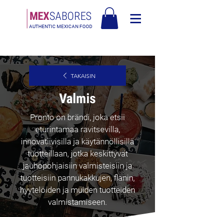
MEX
SABORES
AUTHENTIC MEXICAN FOOD
Ilmainen toimitus Euroopassa yli 120€ - Ilmainen toimitus Italiassa yli
80€
TAKAISIN
Valmis
Pronto on brändi, joka etsii
eturintamaa ravitsevilla,
innovatiivisilla ja käytännöllisillä
tuotteillaan, jotka keskittyvät
jauhopohjaisiin valmisteisiin ja
tuotteisiin pannukakkujen, flanin,
hyytelöiden ja muiden tuotteiden
valmistamiseen.