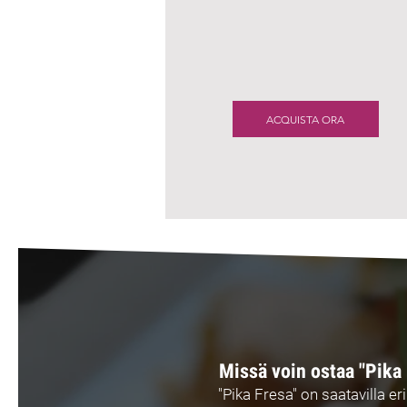
ACQUISTA ORA
Missä voin ostaa "Pika 
"Pika Fresa" on saatavilla er