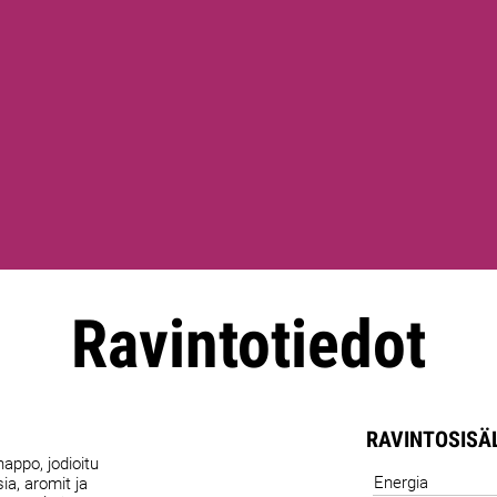
Ravintotiedot
RAVINTOSISÄ
happo, jodioitu
Energia
ia, aromit ja