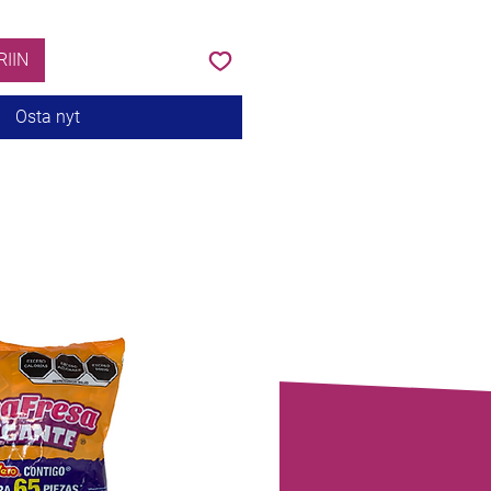
RIIN
Osta nyt