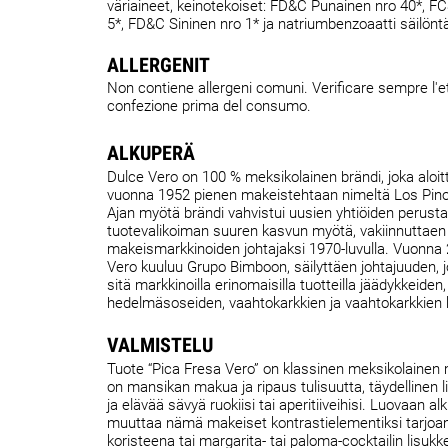
väriaineet, keinotekoiset: FD&C Punainen nro 40*, F
5*, FD&C Sininen nro 1* ja natriumbenzoaatti säilönt
ALLERGENIT
Non contiene allergeni comuni. Verificare sempre l'et
confezione prima del consumo.
ALKUPERÄ
Dulce Vero on 100 % meksikolainen brändi, joka aloit
vuonna 1952 pienen makeistehtaan nimeltä Los Pino
Ajan myötä brändi vahvistui uusien yhtiöiden perust
tuotevalikoiman suuren kasvun myötä, vakiinnuttaen
makeismarkkinoiden johtajaksi 1970-luvulla. Vuonna
Vero kuuluu Grupo Bimboon, säilyttäen johtajuuden, j
sitä markkinoilla erinomaisilla tuotteilla jäädykkeiden
hedelmäsoseiden, vaahtokarkkien ja vaahtokarkkien 
VALMISTELU
Tuote “Pica Fresa Vero” on klassinen meksikolainen
on mansikan makua ja ripaus tulisuutta, täydellinen 
ja elävää sävyä ruokiisi tai aperitiiveihisi. Luovaan al
muuttaa nämä makeiset kontrastielementiksi tarjoam
koristeena tai margarita- tai paloma-cocktailin lisukke