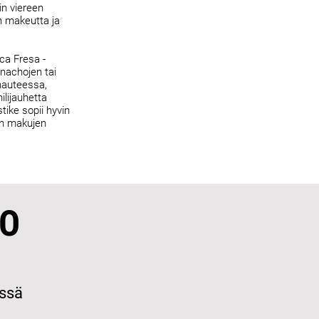
in viereen
n makeutta ja
ca Fresa -
nachojen tai
hauteessa,
ilijauhetta
ike sopii hyvin
en makujen
O
essä