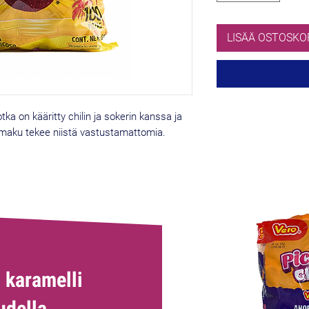
LISÄÄ OSTOSKO
otka on kääritty chilin ja sokerin kanssa ja
 maku tekee niistä vastustamattomia.
 karamelli
udella