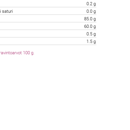
0.2 g
i saturi
0.0 g
85.0 g
60.0 g
0.5 g
1.5 g
avintoarvot 100 g.