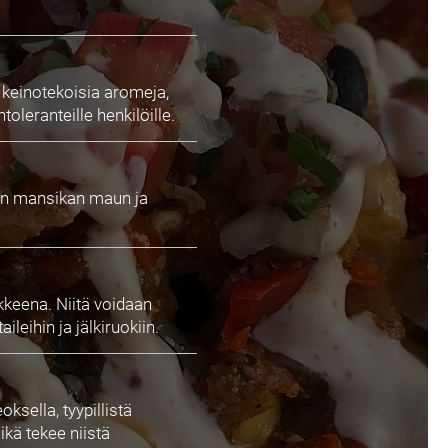
, keinotekoisia aromeja,
toleranteille henkilöille.
isen mansikan maun ja
kkeena. Niitä voidaan
eihin ja jälkiruokiin.
ksella, tyypillistä
kä tekee niistä