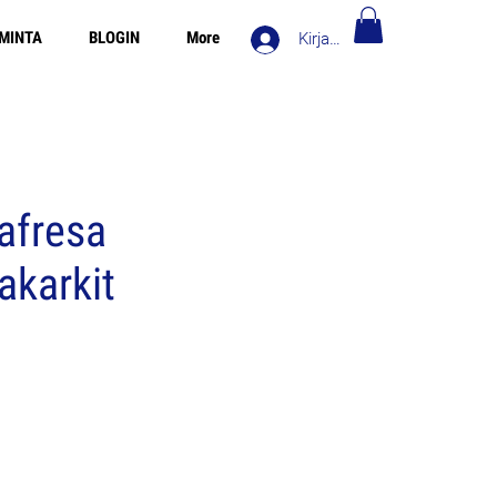
IMINTA
BLOGIN
More
Kirjaudu
roopassa yli 120€ - Ilmainen toimitus Italiassa yli 80€
afresa
akarkit