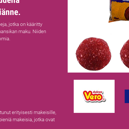
iänne.
ja, jotka on kääritty
n mansikan maku. Niiden
omia.
unut erityisesti makeisille,
a pieniä makeisia, jotka ovat