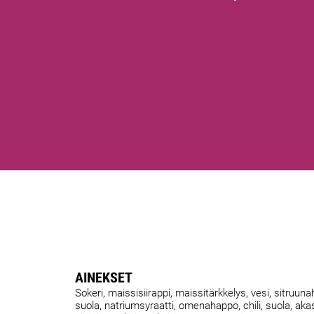
AINEKSET
Sokeri, maissisiirappi, maissitärkkelys, vesi, sitruuna
suola, natriumsyraatti, omenahappo, chili, suola, akas