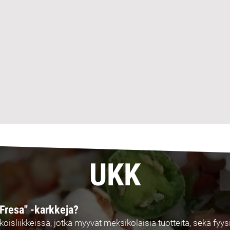
UKK
Fresa" -karkkeja?
ikoisliikkeissä, jotka myyvät meksikolaisia tuotteita, sekä fyys