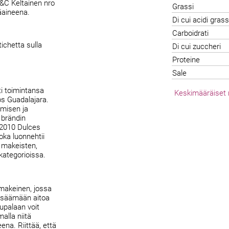
C&C Keltainen nro
Grassi
äaineena.
Di cui acidi grass
Carboidrati
ichetta sulla
Di cui zuccheri
Proteine
Sale
ti toimintansa
Keskimääräiset r
s Guadalajara.
amisen ja
 brändin
 2010 Dulces
oka luonnehtii
, makeisten,
kategorioissa.
 makeinen, jossa
lisäämään aitoa
kupalaan voit
alla niitä
ena. Riittää, että