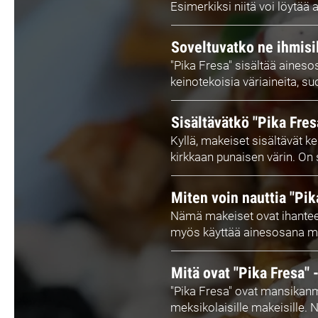
Esimerkiksi niitä voi löytää
Soveltuvatko ne ihmisil
"Pika Fresa" sisältää aineso
keinotekoisia väriaineita, suo
Sisältävätkö "Pika Fres
Kyllä, makeiset sisältävät k
kirkkaan punaisen värin. On s
Miten voin nauttia "Pik
Nämä makeiset ovat ihanteell
myös käyttää ainesosana make
Mitä ovat "Pika Fresa" 
"Pika Fresa" ovat mansikanmak
meksikolaisille makeisille. 