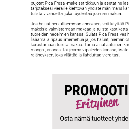
pujotat Pica Fresa -makeiset tikkuun ja asetat ne las
tarjotaksesi vieraille kiehtovan yhdistelmän mansika
tulista vivahdetta, joka täydentää juoman makua.
Jos haluat herkullisemman annoksen, voit käyttää Pi
makeisia valmistamaan makeaa ja tulista kastiketta 
tuoreiden hedelmien kanssa. Sulata Pica Fresa vesi
lisäämällä ripaus limemehua ja, jos haluat, hieman ch
korostamaan tulista makua. Tämä ainutlaatuinen kast
mango-, ananas- tai jicama-viipaleiden kanssa, lisät
räjähdyksen, joka yllättää ja ilahduttaa vieraitasi.
PROMOOTI
Erityinen
Osta nämä tuotteet yhd