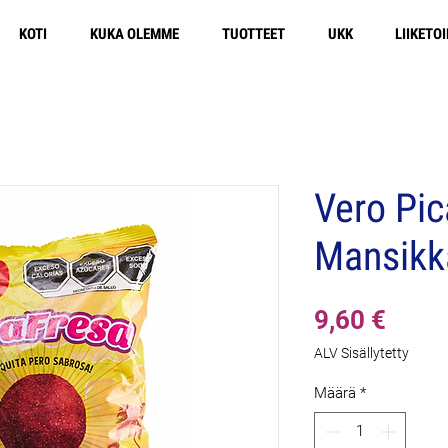
KOTI
KUKA OLEMME
TUOTTEET
UKK
LIIKETO
Ilmainen toimitus Eu
Vero Pic
Mansikk
Hinta
9,60 €
ALV Sisällytetty
Määrä
*