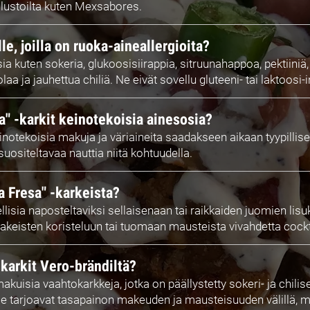
 alustoilta kuten Mexsabores.
le, joilla on ruoka-aineallergioita?
sia kuten sokeria, glukoosisiirappia, sitruunahappoa, pektiiniä
laa ja jauhettua chiliä. Ne eivät sovellu gluteeni- tai laktoosi-in
a" -karkit keinotekoisia ainesosia?
einotekoisia makuja ja väriaineita saadakseen aikaan tyypill
uositeltavaa nauttia niitä kohtuudella.
a Fresa" -karkeista?
isia naposteltaviksi sellaisenaan tai raikkaiden juomien lisu
isten koristeluun tai tuomaan mausteista vivahdetta cocktail
-karkit Vero-brändiltä?
uisia vaahtokarkkeja, jotka on päällystetty sokeri- ja chiliseo
Ne tarjoavat tasapainon makeuden ja mausteisuuden välillä, mi