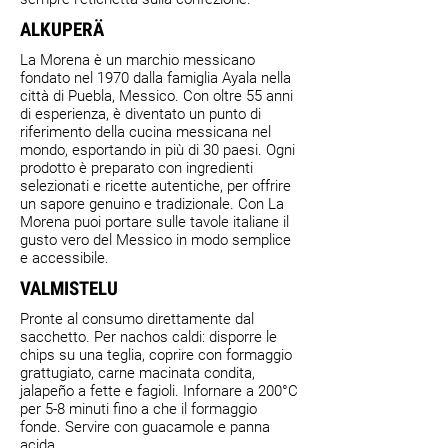
ALKUPERÄ
La Morena è un marchio messicano
fondato nel 1970 dalla famiglia Ayala nella
città di Puebla, Messico. Con oltre 55 anni
di esperienza, è diventato un punto di
riferimento della cucina messicana nel
mondo, esportando in più di 30 paesi. Ogni
prodotto è preparato con ingredienti
selezionati e ricette autentiche, per offrire
un sapore genuino e tradizionale. Con La
Morena puoi portare sulle tavole italiane il
gusto vero del Messico in modo semplice
e accessibile.
VALMISTELU
Pronte al consumo direttamente dal
sacchetto. Per nachos caldi: disporre le
chips su una teglia, coprire con formaggio
grattugiato, carne macinata condita,
jalapeño a fette e fagioli. Infornare a 200°C
per 5-8 minuti fino a che il formaggio
fonde. Servire con guacamole e panna
acida.