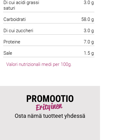
Di cui acidi grassi
3.0 g
saturi
Carboidrati
58.0 g
Di cui zuccheri
3.0 g
Proteine
7.0 g
Sale
1.5 g
Valori nutrizionali medi per 100g.
PROMOOTIO
Erityinen
Osta nämä tuotteet yhdessä