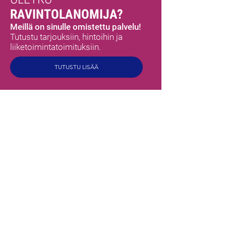
RAVINTOLANOMIJA?
Meillä on sinulle omistettu palvelu!
Tutustu tarjouksiin, hintoihin ja
liiketoimintatoimituksiin.
TUTUSTU LISÄÄ
MEX
MAUT
HOME
CHI SIAMO
TUOTTEET
TORTILLAT
MAUSTESET KASTIKKEET
PIPPURIT
MEKSIKOLAISET MAUSTEET
VALMIS SYÖTÄVÄKSI
PAVUT