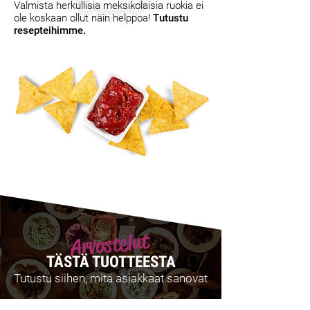
Valmista herkullisia meksikolaisia ruokia ei
ole koskaan ollut näin helppoa!
Tutustu
resepteihimme.
Arvostelut
TÄSTÄ TUOTTEESTA
Tutustu siihen, mitä asiakkaat sanovat