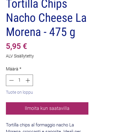
Tortilla Chips
Nacho Cheese La
Morena - 475 g
Hinta
5,95 €
ALV Sisällytetty
Määrä
*
Tuote on loppu
Ilmoita kun saatavilla
Tortilla chips al formaggio nacho La
Morena, croccanti e saporite. Ideali per