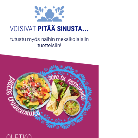
VOISIVAT
PITÄÄ SINUSTA...
tutustu myös näihin meksikolaisiin
tuotteisiin!
OLETKO