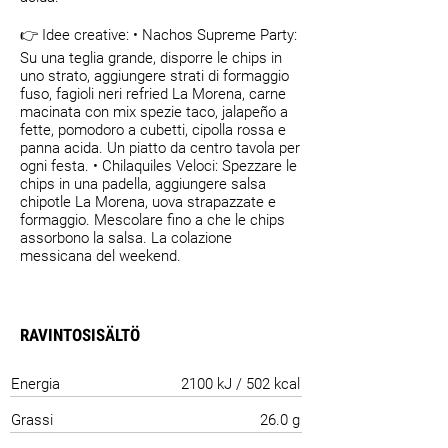
👉 Idee creative: • Nachos Supreme Party:
Su una teglia grande, disporre le chips in
uno strato, aggiungere strati di formaggio
fuso, fagioli neri refried La Morena, carne
macinata con mix spezie taco, jalapeño a
fette, pomodoro a cubetti, cipolla rossa e
panna acida. Un piatto da centro tavola per
ogni festa. • Chilaquiles Veloci: Spezzare le
chips in una padella, aggiungere salsa
chipotle La Morena, uova strapazzate e
formaggio. Mescolare fino a che le chips
assorbono la salsa. La colazione
messicana del weekend.
RAVINTOSISÄLTÖ
Energia
2100 kJ / 502 kcal
Grassi
26.0 g