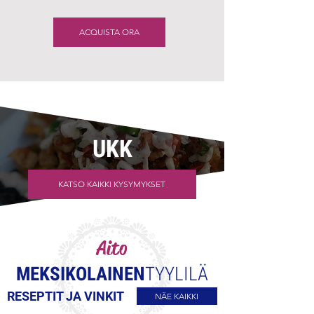
ACQUISTA ORA
UKK
KATSO KAIKKI KYSYMYKSET
Aito
MEKSIKOLAINEN
TYYLILÄ
RESEPTIT JA VINKIT
NÄE KAIKKI