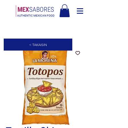
MEX
SABORES
AUTHENTIC MEXICAN FOOD
Ilmainen toimitus Euroopassa yli 120€ - Ilmainen toimitus Italiassa yli
80€
< TAKAISIN