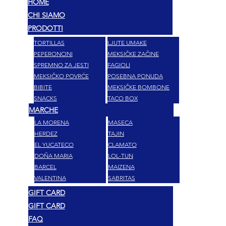
HOME
CHI SIAMO
PRODOTTI
TORTILLAS
LJUTE UMAKE
PEPERONCINI
MEKSIČKE ZAČINE
SPREMNO ZA JESTI
FAGIOLI
MEKSIČKO POVRĆE
POSEBNA PONUDA
BIBITE
MEKSIČKE BOMBONE
SNACKS
TACO BOX
MARCHE
LA MORENA
MASECA
HERDEZ
TAJIN
EL YUCATECO
CLAMATO
DOÑA MARIA
LOL-TUN
BARCEL
MAIZENA
VALENTINA
SABRITAS
GIFT CARD
GIFT CARD
FAQ