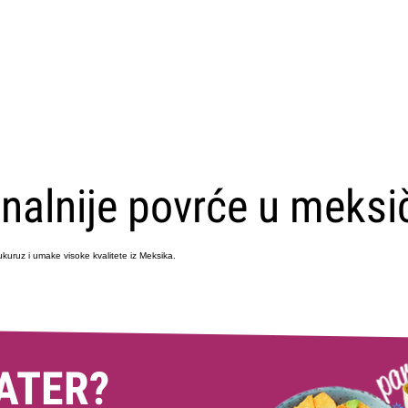
CARICA ALTRI
onalnije povrće u meksi
kukuruz i umake visoke kvalitete iz Meksika.
ATER?