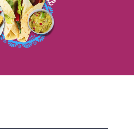
Želiš li saznati više?
Javi nam se odmah! Odgovorit ćemo ti u
najkraćem mogućem roku!