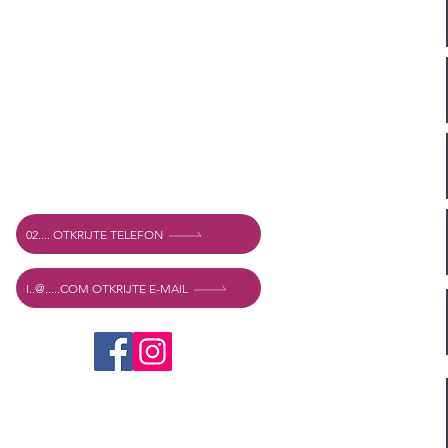
Adresa
Vechtstraat 60, 2515 SV Den Haag,
Nizozemska
Mexshop NL PDV. NL003218069B03
02.... OTKRIJTE TELEFON
I..@.....COM OTKRIJTE E-MAIL