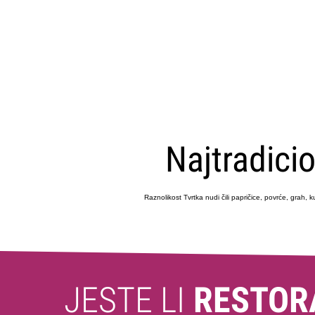
Najtradici
Raznolikost Tvrtka nudi čili papričice, povrće, grah, 
JESTE LI
RESTOR