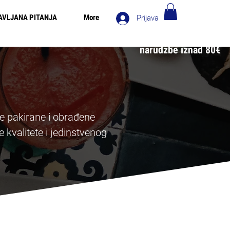
AVLJANA PITANJA
More
Prijava
 za narudžbe iznad 90€ - Besplatna dostava u Italiji za
narudžbe iznad 80€
de pakirane i obrađene
 kvalitete i jedinstvenog