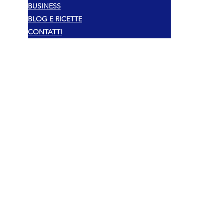
BUSINESS
BLOG E RICETTE
CONTATTI
Pravni
Autorska prava 2025 Mexshop NL
Politika privatnosti
Politika kolačića
Uvjeti i odredbe