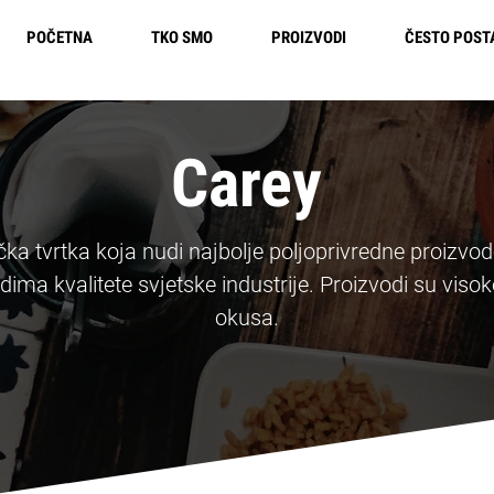
POČETNA
TKO SMO
PROIZVODI
ČESTO POST
Besplatna dostava u Europi
Carey
a tvrtka koja nudi najbolje poljoprivredne proizvo
ma kvalitete svjetske industrije. Proizvodi su visoke
okusa.