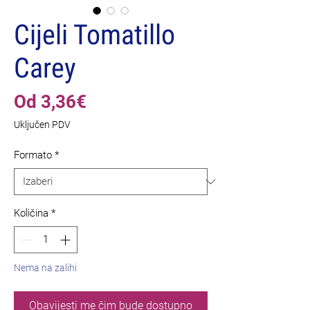
Cijeli Tomatillo
Carey
Cijena
Od
3,36€
s
Uključen PDV
popustom
Formato
*
Količina
*
Nema na zalihi
Obavijesti me čim bude dostupno