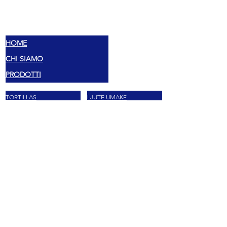
MEX
OKUSI
HOME
CHI SIAMO
PRODOTTI
TORTILLAS
LJUTE UMAKE
PEPERONCINI
MEKSIČKE ZAČINE
SPREMNO ZA JESTI
FAGIOLI
MEKSIČKO POVRĆE
POSEBNA PONUDA
BIBITE
MEKSIČKE BOMBONE
SNACKS
TACO BOX
MARCHE
LA MORENA
MASECA