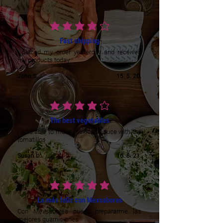
prosječna ocjena je 4 od 5
Fast shipping
I placed my order yesterday and received
my products today
John S.
15. 5. 20.
prosječna ocjena je 4 od 5
The best vegetables
I was able to make mexican sauce with the
tomatillos
Susan L.
16. 8. 21.
prosječna ocjena je 5 od 5
La más feliz con Mexsabores
Con Mexsabores puedo prepararme las
mejores guarniciones