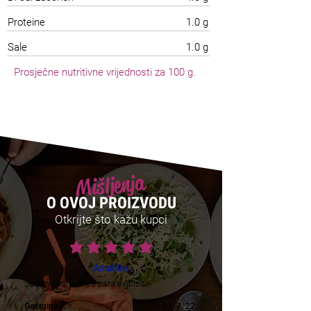
Proteine
1.0 g
Sale
1.0 g
Prosječne nutritivne vrijednosti za 100 g.
Mišljenja
O OVOJ PROIZVODU
Otkrijte što kažu kupci
prosječna ocjena je 5 od 5
Amables
Son muy amables para explicar
Georgina F.
31. 7. 22.