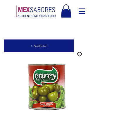
MEX
SABORES
AUTHENTIC MEXICAN FOOD
Besplatna dostava u Europi za narudžbe iznad 90€ - Besplatna dostava u
Italiji za narudžbe iznad 80€
< NATRAG