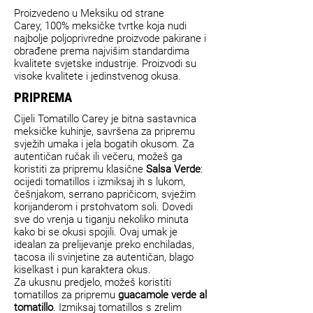
Proizvedeno u Meksiku od strane
Carey, 100% meksičke tvrtke koja nudi
najbolje poljoprivredne proizvode pakirane i
obrađene prema najvišim standardima
kvalitete svjetske industrije. Proizvodi su
visoke kvalitete i jedinstvenog okusa.
PRIPREMA
Cijeli Tomatillo Carey je bitna sastavnica
meksičke kuhinje, savršena za pripremu
svježih umaka i jela bogatih okusom. Za
autentičan ručak ili večeru, možeš ga
koristiti za pripremu klasične
Salsa Verde
:
ocijedi tomatillos i izmiksaj ih s lukom,
češnjakom, serrano papričicom, svježim
korijanderom i prstohvatom soli. Dovedi
sve do vrenja u tiganju nekoliko minuta
kako bi se okusi spojili. Ovaj umak je
idealan za prelijevanje preko enchiladas,
tacosa ili svinjetine za autentičan, blago
kiselkast i pun karaktera okus.
Za ukusnu predjelo, možeš koristiti
tomatillos za pripremu
guacamole verde al
tomatillo
. Izmiksaj tomatillos s zrelim