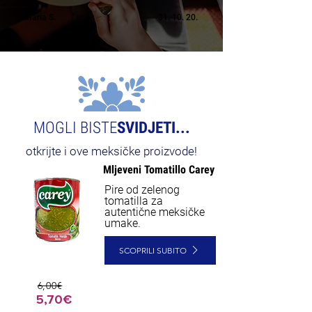
Maria S.
31. 10. 20.
MOGLI BISTE
SVIDJETI...
otkrijte i ove meksičke proizvode!
Mljeveni Tomatillo Carey
Pire od zelenog
tomatilla za
autentične meksičke
umake.
SCOPRILI SUBITO
6,00€
5,70€