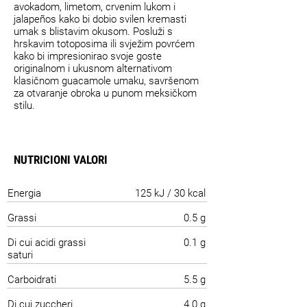
avokadom, limetom, crvenim lukom i
jalapeños kako bi dobio svilen kremasti
umak s blistavim okusom. Posluži s
hrskavim totoposima ili svježim povrćem
kako bi impresionirao svoje goste
originalnom i ukusnom alternativom
klasičnom guacamole umaku, savršenom
za otvaranje obroka u punom meksičkom
stilu.
NUTRICIONI VALORI
Energia
125 kJ / 30 kcal
Grassi
0.5 g
Di cui acidi grassi
0.1 g
saturi
Carboidrati
5.5 g
Di cui zuccheri
4.0 g