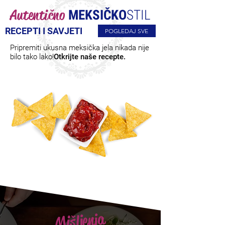
Autentično
MEKSIČKO
STIL
RECEPTI I SAVJETI
POGLEDAJ SVE
Pripremiti ukusna meksička jela nikada nije
bilo tako lako!
Otkrijte naše recepte.
Mišljenja