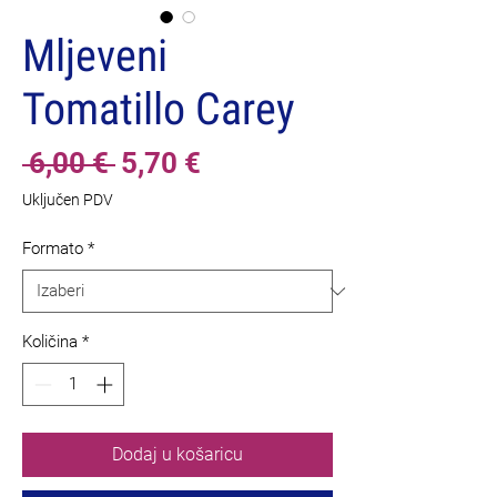
Mljeveni
Tomatillo Carey
Redovna
Cijena
 6,00 € 
5,70 €
cijena
s
Uključen PDV
popustom
Formato
*
Količina
*
Dodaj u košaricu