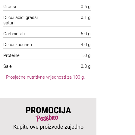
Grassi
0.6 g
Di cui acidi grassi
0.1 g
saturi
Carboidrati
6.0 g
Di cui zuccheri
4.0 g
Proteine
1.0 g
Sale
0.3 g
Prosječne nutritivne vrijednosti za 100 g.
PROMOCIJA
Posebno
Kupite ove proizvode zajedno