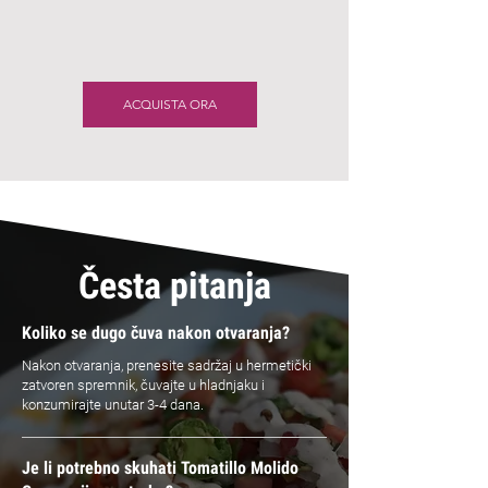
ACQUISTA ORA
Česta pitanja
Koliko se dugo čuva nakon otvaranja?
Nakon otvaranja, prenesite sadržaj u hermetički
zatvoren spremnik, čuvajte u hladnjaku i
konzumirajte unutar 3-4 dana.
Je li potrebno skuhati Tomatillo Molido