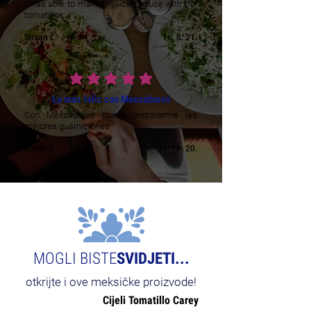
I was able to make mexican sauce with the
tomatillos
Susan L.
16. 8. 21.
prosječna ocjena je 5 od 5
La más feliz con Mexsabores
Con Mexsabores puedo prepararme las
mejores guarniciones
Maria S.
31. 10. 20.
MOGLI BISTE
SVIDJETI...
otkrijte i ove meksičke proizvode!
Cijeli Tomatillo Carey