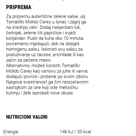
PRIPREMA
Za pripremu autentične zelene salse, ulij
Tomatillo Molido Carey u lonac i zagrij ga
na srednjoj vatri. Dodaj nasjeckani luk,
češnjak, zelene čili papričice i svježi
korijander. Pusti da kuha oko 10 minuta,
povremeno miješajući, dok ne dobiješ
homogenu salsu. Iskoristi ovu salsu za
posluživanje uz tacose, enchilade ili kao
začin za pečeno meso.
Alternativno, možeš koristiti Tomatillo
Molido Carey kao osnovu za juhe ili variva,
dodajući povrće i proteine po svom izboru.
Njegova svestranost ga čini neizostavnim
sastojkom za one koji vole meksičku
kuhinju i žele isprobati nove okuse.
NUTRICIONI VALORI
Energia
146 kJ / 35 kcal