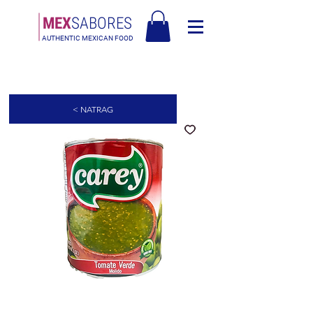
MEX
SABORES
AUTHENTIC MEXICAN FOOD
Besplatna dostava u Europi za narudžbe iznad 90€ - Besplatna dostava u
Italiji za narudžbe iznad 80€
< NATRAG