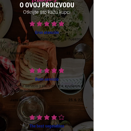
O OVOJ PROIZVODU
Otkrijte što kažu kupci
prosječna ocjena je 5 od 5
Gran atención
Serviciales y siempre atentos a nuestros
requisitos
Melissa G.
22. 10. 22.
prosječna ocjena je 5 od 5
Buen servicio
El mejor servicio y atencion, me ayudaron a
resolver todas mis dudas
Jami A.
25. 6. 22.
prosječna ocjena je 4 od 5
The best vegetables