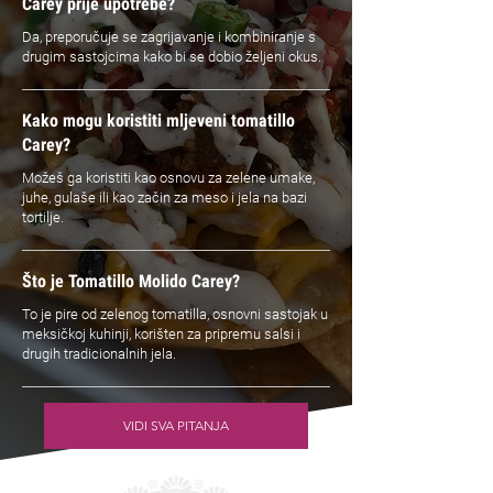
Carey prije upotrebe?
Da, preporučuje se zagrijavanje i kombiniranje s
drugim sastojcima kako bi se dobio željeni okus.
Kako mogu koristiti mljeveni tomatillo
Carey?
Možeš ga koristiti kao osnovu za zelene umake,
juhe, gulaše ili kao začin za meso i jela na bazi
tortilje.
Što je Tomatillo Molido Carey?
To je pire od zelenog tomatilla, osnovni sastojak u
meksičkoj kuhinji, korišten za pripremu salsi i
drugih tradicionalnih jela.
VIDI SVA PITANJA