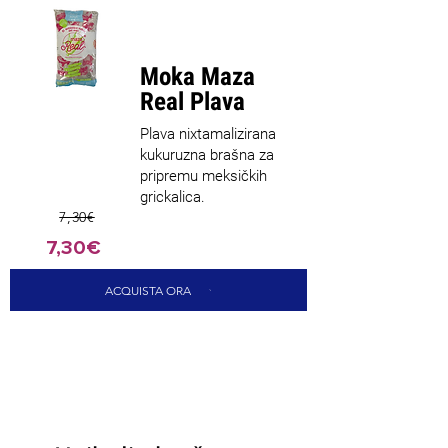
Najprodav
anije
Moka Maza
Real Plava
Plava nixtamalizirana
kukuruzna brašna za
pripremu meksičkih
grickalica.
7,30€
7,30€
ACQUISTA ORA
CARICA ALTRI