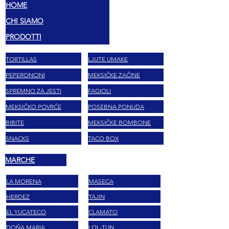
HOME
CHI SIAMO
PRODOTTI
TORTILLAS
LJUTE UMAKE
PEPERONCINI
MEKSIČKE ZAČINE
SPREMNO ZA JESTI
FAGIOLI
MEKSIČKO POVRĆE
POSEBNA PONUDA
BIBITE
MEKSIČKE BOMBONE
SNACKS
TACO BOX
MARCHE
LA MORENA
MASECA
HERDEZ
TAJIN
EL YUCATECO
CLAMATO
DOÑA MARIA
LOL-TUN