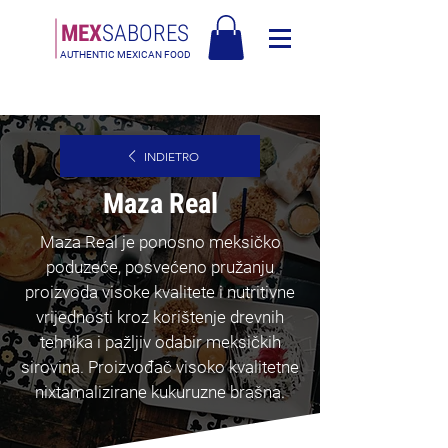
MEX
SABORES
AUTHENTIC MEXICAN FOOD
Besplatna dostava u Europi za narudžbe iznad 90€ - Besplatna dostava u
Italiji za narudžbe iznad 80€
INDIETRO
Maza Real
Maza Real je ponosno meksičko
poduzeće, posvećeno pružanju
proizvoda visoke kvalitete i nutritivne
vrijednosti kroz korištenje drevnih
tehnika i pažljiv odabir meksičkih
sirovina. Proizvođač visoko kvalitetne
nixtamalizirane kukuruzne brašna.