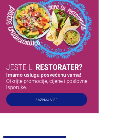
JESTE LI
RESTORATER?
Imamo uslugu posvećenu vama!
Otkrijte promocije, cijene i poslovne
isporuke.
SAZNAJ VIŠE
MEX
OKUSI