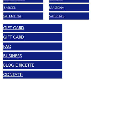
BARCEL
MAIZENA
VALENTINA
SABRITAS
GIFT CARD
GIFT CARD
FAQ
BUSINESS
BLOG E RICETTE
CONTATTI
Pravni
Autorska prava 2025 Mexshop NL
Politika privatnosti
Politika kolačića
Uvjeti i odredbe
Adresa