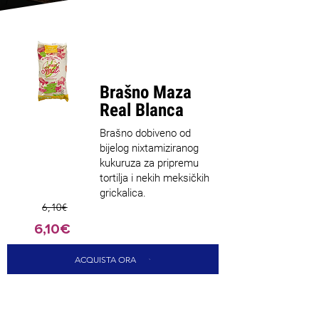
Najprodav
anije
Brašno Maza
Real Blanca
Brašno dobiveno od
bijelog nixtamiziranog
kukuruza za pripremu
tortilja i nekih meksičkih
grickalica.
6,10€
6,10€
ACQUISTA ORA