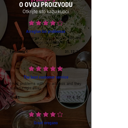
O OVOJ PROIZVODU
Otkrijte što kažu kupci
prosječna ocjena je 4 od 5
Arreglan los problemas
Tuve un problema y retraso con mi paquete
y me lo solucionaron rápidamente
Fernanda Y.
31. 12. 22.
prosječna ocjena je 5 od 5
The best customer service
I had problems with my address and they
solved it right away.
Tom S.
17. 6. 20.
prosječna ocjena je 4 od 5
Great oregano