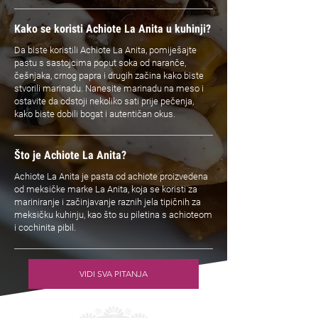
Kako se koristi Achiote La Anita u kuhinji?
Da biste koristili Achiote La Anita, pomiješajte
pastu s sastojcima poput soka od naranče,
češnjaka, crnog papra i drugih začina kako biste
stvorili marinadu. Nanesite marinadu na meso i
ostavite da odstoji nekoliko sati prije pečenja,
kako biste dobili bogat i autentičan okus.
Što je Achiote La Anita?
Achiote La Anita je pasta od achiote proizvedena
od meksičke marke La Anita, koja se koristi za
mariniranje i začinjavanje raznih jela tipičnih za
meksičku kuhinju, kao što su piletina s achioteom
i cochinita pibil.
VIDI SVA PITANJA