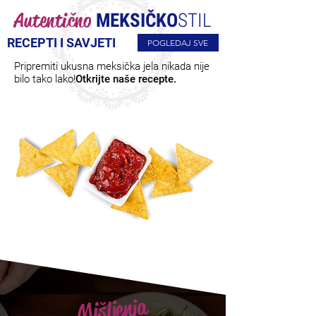
Autentično
MEKSIČKO
STIL
RECEPTI I SAVJETI
POGLEDAJ SVE
Pripremiti ukusna meksička jela nikada nije
bilo tako lako!
Otkrijte naše recepte.
Mišljenja