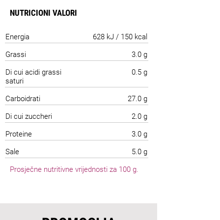
NUTRICIONI VALORI
Energia
628 kJ / 150 kcal
Grassi
3.0 g
Di cui acidi grassi
0.5 g
saturi
Carboidrati
27.0 g
Di cui zuccheri
2.0 g
Proteine
3.0 g
Sale
5.0 g
Prosječne nutritivne vrijednosti za 100 g.