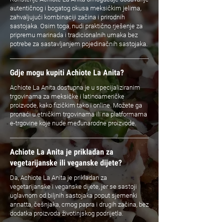
autentičnog i bogatog okusa meksičkim jelima,
zahvaljujući kombinaciji začina i prirodnih
sastojaka. Osim toga, nudi praktično rješenje za
pripremu marinada i tradicionalnih umaka bez
potrebe za sastavljanjem pojedinačnih sastojaka.
Gdje mogu kupiti Achiote La Anita?
Achiote La Anita dostupna je u specijaliziranim
trgovinama za meksičke i latinoameričke
proizvode, kako fizičkim tako i online. Možete ga
pronaći u etničkim trgovinama ili na platformama
e-trgovine koje nude međunarodne proizvode.
Achiote La Anita je prikladan za
vegetarijanske ili veganske dijete?
Da, Achiote La Anita je prikladan za
vegetarijanske i veganske dijete, jer se sastoji
uglavnom od biljnih sastojaka poput sjemenki
annatta, češnjaka, crnog papra i drugih začina, bez
dodatka proizvoda životinjskog podrijetla.