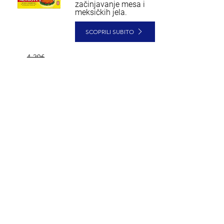
začinjavanje mesa i
meksičkih jela.
SCOPRILI SUBITO
4,20€
3,78€
JESTE LI
RESTORATER?