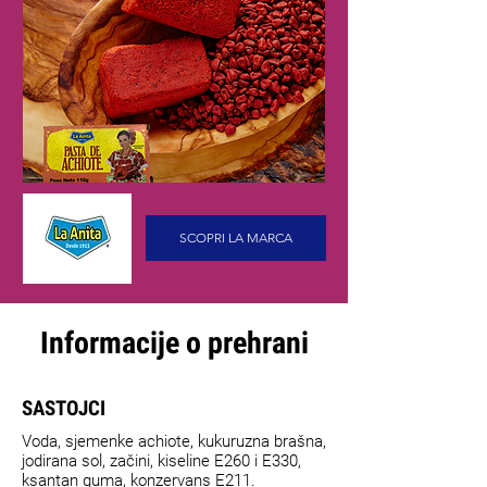
SCOPRI LA MARCA
Informacije o prehrani
SASTOJCI
Voda, sjemenke achiote, kukuruzna brašna,
jodirana sol, začini, kiseline E260 i E330,
ksantan guma, konzervans E211.