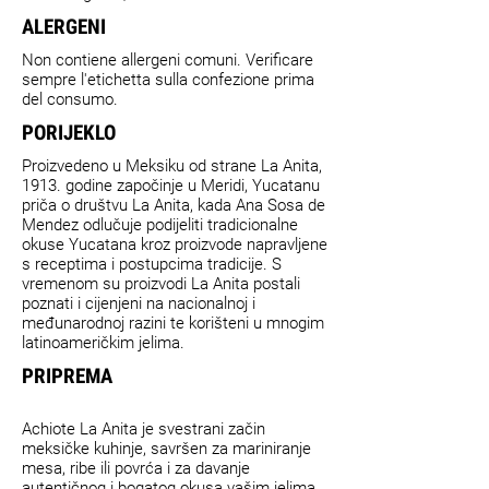
ALERGENI
Non contiene allergeni comuni. Verificare
sempre l'etichetta sulla confezione prima
del consumo.
PORIJEKLO
Proizvedeno u Meksiku od strane La Anita,
1913. godine započinje u Meridi, Yucatanu
priča o društvu La Anita, kada Ana Sosa de
Mendez odlučuje podijeliti tradicionalne
okuse Yucatana kroz proizvode napravljene
s receptima i postupcima tradicije. S
vremenom su proizvodi La Anita postali
poznati i cijenjeni na nacionalnoj i
međunarodnoj razini te korišteni u mnogim
latinoameričkim jelima.
PRIPREMA
Achiote La Anita je svestrani začin
meksičke kuhinje, savršen za mariniranje
mesa, ribe ili povrća i za davanje
autentičnog i bogatog okusa vašim jelima.