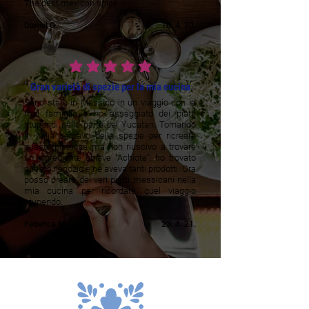
The best mexican spice
Daniel G.
10. 4. 20.
prosječna ocjena je 5 od 5
Gran varietà di spezie per la mia cucina
Sono stato in Messico in un viaggio con la
mai famiglia e ho assaggiato dei piatti
stupendi nella parte del Yucatan. Tornando
in Italia cercavo delle spezie per ricreare
queste pietanze ma non riuscivo a trovare
un ingrediente chiave "Achiote", ho trovato
questo negozio e ne aveva tanti prodotti. Ora
posso creare dei veri piatti messicani nella
mia cucina per ricordare quel viaggio
stupendo.
Federica M.
23. 4. 21.