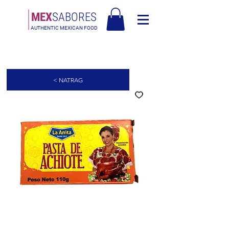
MEX
SABORES
AUTHENTIC MEXICAN FOOD
Besplatna dostava u Europi za narudžbe iznad 90€ - Besplatna dostava u
Italiji za narudžbe iznad 80€
< NATRAG