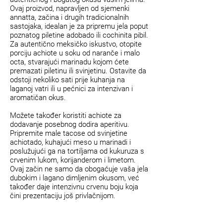
Ovaj proizvod, napravljen od sjemenki
annatta, začina i drugih tradicionalnih
sastojaka, idealan je za pripremu jela poput
poznatog piletine adobado ili cochinita pibil.
Za autentično meksičko iskustvo, otopite
porciju achiote u soku od naranče i malo
octa, stvarajući marinadu kojom ćete
premazati piletinu ili svinjetinu. Ostavite da
odstoji nekoliko sati prije kuhanja na
laganoj vatri ili u pećnici za intenzivan i
aromatičan okus.
Možete također koristiti achiote za
dodavanje posebnog dodira aperitivu.
Pripremite male tacose od svinjetine
achiotado, kuhajući meso u marinadi i
poslužujući ga na tortiljama od kukuruza s
crvenim lukom, korijanderom i limetom.
Ovaj začin ne samo da obogaćuje vaša jela
dubokim i lagano dimljenim okusom, već
također daje intenzivnu crvenu boju koja
čini prezentaciju još privlačnijom.