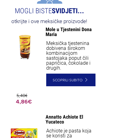
MOGLI BISTE
SVIDJETI...
otkrijte i ove meksičke proizvode!
Mole u Tjestenini Dona
NEW
Maria
Meksička tjestenina
dobivena širokom
kombinacijom
sastojaka poput čili
papričica, čokolade i
drugih.
SCOPRILI SUBITO
5,40€
4,86€
Annatto Achiote El
Yucateco
Achiote je pasta koja
se koristi za