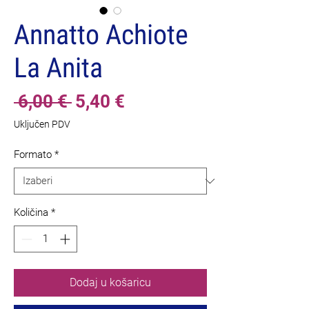
Annatto Achiote
La Anita
Redovna
Cijena
 6,00 € 
5,40 €
cijena
s
Uključen PDV
popustom
Formato
*
Količina
*
Dodaj u košaricu