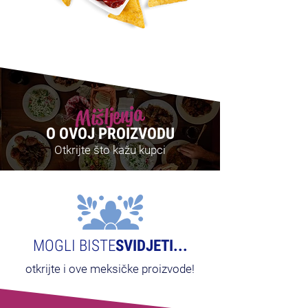
Mišljenja
O OVOJ PROIZVODU
Otkrijte što kažu kupci
MOGLI BISTE
SVIDJETI...
otkrijte i ove meksičke proizvode!