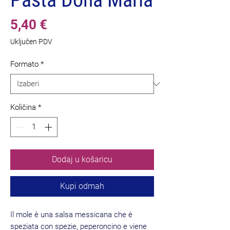
Cijena
5,40 €
Uključen PDV
Formato
*
Količina
*
Dodaj u košaricu
Kupi odmah
Il mole è una salsa messicana che è
speziata con spezie, peperoncino e viene