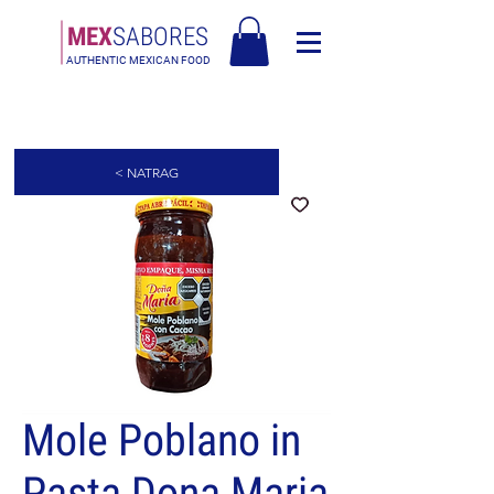
MEX
SABORES
AUTHENTIC MEXICAN FOOD
Besplatna dostava u Europi za narudžbe iznad 90€ - Besplatna dostava u
Italiji za narudžbe iznad 80€
< NATRAG
Mole Poblano in
Pasta Dona Maria