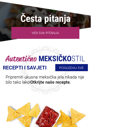
Česta pitanja
VIDI SVA PITANJA
Autentično
MEKSIČKO
STIL
RECEPTI I SAVJETI
POGLEDAJ SVE
Pripremiti ukusna meksička jela nikada nije
bilo tako lako!
Otkrijte naše recepte.