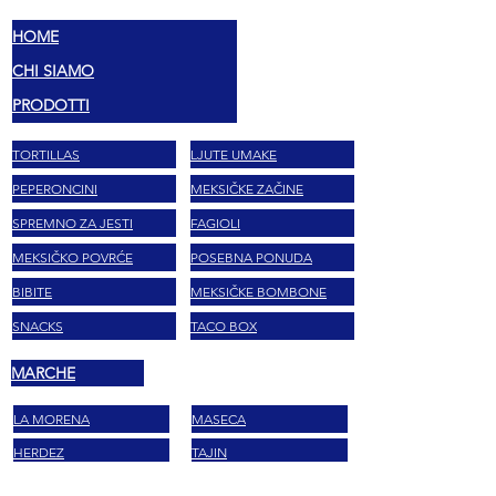
HOME
CHI SIAMO
PRODOTTI
TORTILLAS
LJUTE UMAKE
PEPERONCINI
MEKSIČKE ZAČINE
SPREMNO ZA JESTI
FAGIOLI
MEKSIČKO POVRĆE
POSEBNA PONUDA
BIBITE
MEKSIČKE BOMBONE
SNACKS
TACO BOX
MARCHE
LA MORENA
MASECA
HERDEZ
TAJIN
EL YUCATECO
CLAMATO