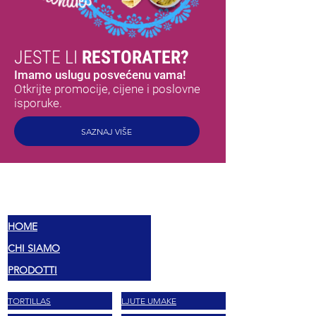
JESTE LI
RESTORATER?
Imamo uslugu posvećenu vama!
Otkrijte promocije, cijene i poslovne
isporuke.
SAZNAJ VIŠE
MEX
OKUSI
HOME
CHI SIAMO
PRODOTTI
TORTILLAS
LJUTE UMAKE