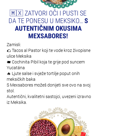
🇲🇽 ZATVORI OČI I PUSTI SE
DA TE PONESU U MEKSIKO…
S
AUTENTIČNIM OKUSIMA
MEXSABORES!
Zamisli:
🌮 Tacos al Pastor koji te vode kroz živopisne
ulice Meksika
🐖 Cochinita Pibil koja te grije pod suncem
Yucatána
🔥 Ljute salse i svježe tortilje poput onih
meksičkih baka
S Mexsabores možeš donijeti sve ovo na svoj
stol.
Autentični, kvalitetni sastojci, uvezeni izravno
iz Meksika.