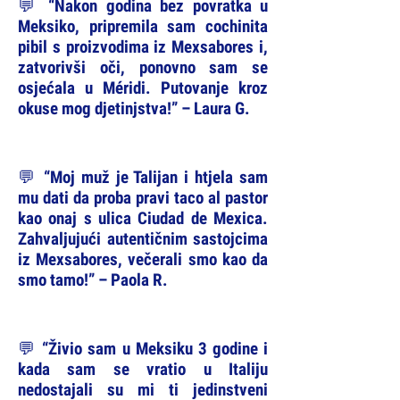
💬 “Nakon godina bez povratka u
Meksiko, pripremila sam cochinita
pibil s proizvodima iz Mexsabores i,
zatvorivši oči, ponovno sam se
osjećala u Méridi. Putovanje kroz
okuse mog djetinjstva!” – Laura G.
💬 “Moj muž je Talijan i htjela sam
mu dati da proba pravi taco al pastor
kao onaj s ulica Ciudad de Mexica.
Zahvaljujući autentičnim sastojcima
iz Mexsabores, večerali smo kao da
smo tamo!” – Paola R.
💬 “Živio sam u Meksiku 3 godine i
kada sam se vratio u Italiju
nedostajali su mi ti jedinstveni