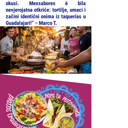
okusi. Mexsabores è bila
nevjerojatna otkriće: tortilje, umaci i
začini identični onima iz taquerías u
Guadalajari!” – Marco T.