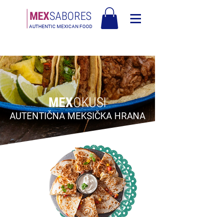
MEX
SABORES
AUTHENTIC MEXICAN FOOD
Besplatna dostava u Europi za narudžbe iznad 90€ - Besplatna dostava u
Italiji za narudžbe iznad 80€
MEX
OKUSI
AUTENTIČNA MEKSIČKA HRANA