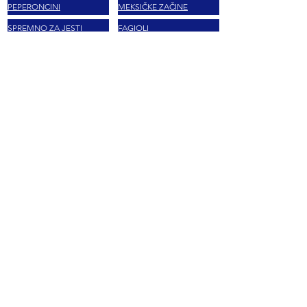
PEPERONCINI
MEKSIČKE ZAČINE
SPREMNO ZA JESTI
FAGIOLI
MEKSIČKO POVRĆE
POSEBNA PONUDA
BIBITE
MEKSIČKE BOMBONE
SNACKS
TACO BOX
MARCHE
LA MORENA
MASECA
HERDEZ
TAJIN
EL YUCATECO
CLAMATO
DOÑA MARIA
LOL-TUN
BARCEL
MAIZENA
VALENTINA
SABRITAS
GIFT CARD
GIFT CARD