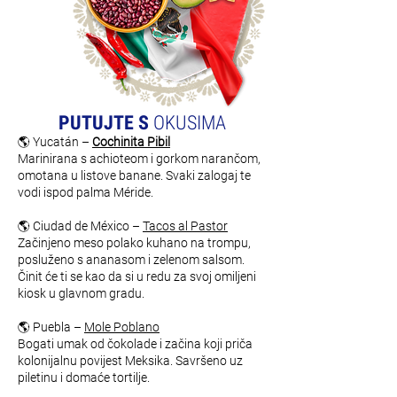
PUTUJTE S
OKUSIMA
🌎 Yucatán –
Cochinita Pibil
Marinirana s achioteom i gorkom narančom,
omotana u listove banane. Svaki zalogaj te
vodi ispod palma Méride.
🌎 Ciudad de México –
Tacos al Pastor
Začinjeno meso polako kuhano na trompu,
posluženo s ananasom i zelenom salsom.
Činit će ti se kao da si u redu za svoj omiljeni
kiosk u glavnom gradu.
🌎 Puebla –
Mole Poblano
Bogati umak od čokolade i začina koji priča
kolonijalnu povijest Meksika. Savršeno uz
piletinu i domaće tortilje.