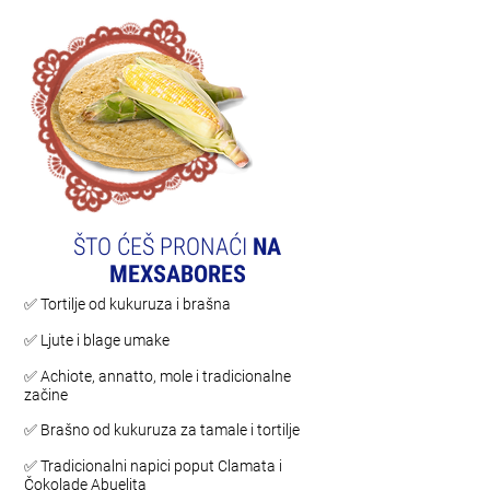
ŠTO ĆEŠ PRONAĆI
NA
MEXSABORES
✅ Tortilje od kukuruza i brašna
✅ Ljute i blage umake
✅ Achiote, annatto, mole i tradicionalne
začine
✅ Brašno od kukuruza za tamale i tortilje
✅ Tradicionalni napici poput Clamata i
Čokolade Abuelita