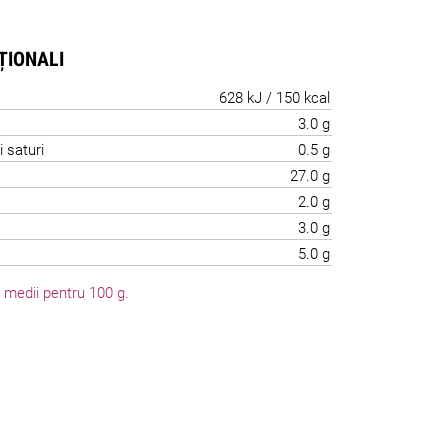
IȚIONALI
628 kJ / 150 kcal
3.0 g
i saturi
0.5 g
27.0 g
2.0 g
3.0 g
5.0 g
li medii pentru 100 g.