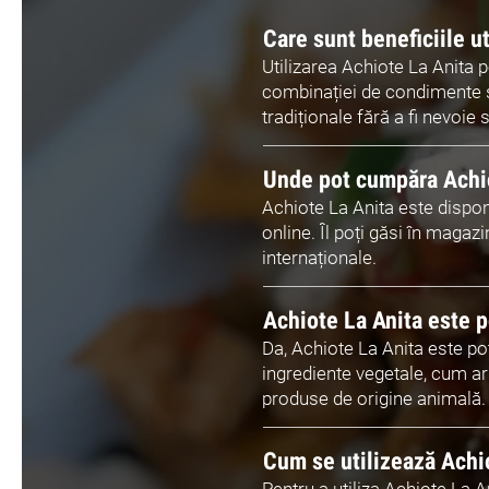
Care sunt beneficiile ut
Utilizarea Achiote La Anita 
combinației de condimente și
tradiționale fără a fi nevoie
Unde pot cumpăra Achi
Achiote La Anita este dispon
online. Îl poți găsi în mag
internaționale.
Achiote La Anita este p
Da, Achiote La Anita este po
ingrediente vegetale, cum ar
produse de origine animală.
Cum se utilizează Achio