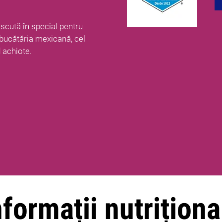
cută în special pentru
bucătăria mexicană, cel
 achiote.
nformații nutriționa