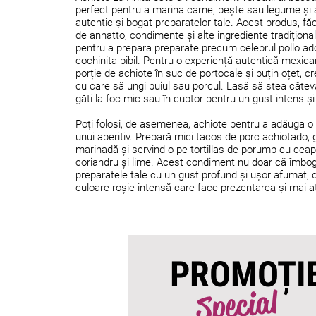
perfect pentru a marina carne, pește sau legume și a
autentic și bogat preparatelor tale. Acest produs, fă
de annatto, condimente și alte ingrediente tradițional
pentru a prepara preparate precum celebrul pollo a
cochinita pibil. Pentru o experiență autentică mexica
porție de achiote în suc de portocale și puțin oțet, 
cu care să ungi puiul sau porcul. Lasă să stea câtev
găti la foc mic sau în cuptor pentru un gust intens ș
Poți folosi, de asemenea, achiote pentru a adăuga o
unui aperitiv. Prepară mici tacos de porc achiotado, 
marinadă și servind-o pe tortillas de porumb cu ceap
coriandru și lime. Acest condiment nu doar că îmbo
preparatele tale cu un gust profund și ușor afumat, d
culoare roșie intensă care face prezentarea și mai a
PROMOȚI
Special