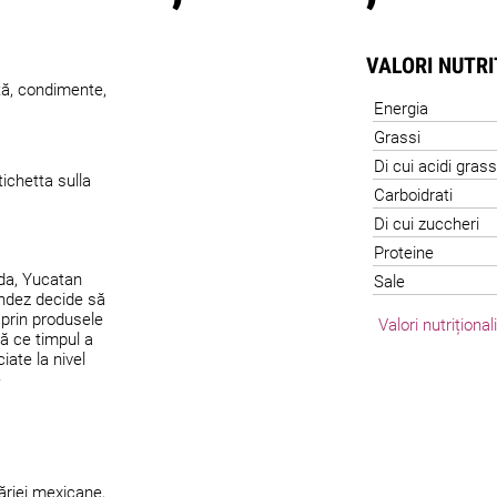
VALORI NUTR
tă, condimente,
Energia
Grassi
Di cui acidi grass
ichetta sulla
Carboidrati
Di cui zuccheri
Proteine
ida, Yucatan
Sale
ndez decide să
 prin produsele
Valori nutriționa
ră ce timpul a
iate la nivel
e
ăriei mexicane,