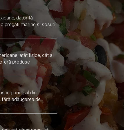
xicane, datorită
 a pregăti marine și sosuri
icane, atât fizice, cât și
 oferă produse
s în principal din
e, fără adăugarea de