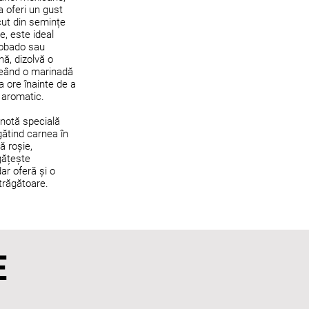
 oferi un gust
cut din semințe
e, este ideal
dobado sau
nă, dizolvă o
creând o marinadă
a ore înainte de a
i aromatic.
 notă specială
gătind carnea în
ă roșie,
gățește
ar oferă și o
trăgătoare.
E