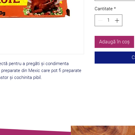
Cantitate
*
Adaugă în coș
C
ectă pentru a pregăti și condimenta
e preparate din Mexic care pot fi preparate
tor și cochinita pibil.