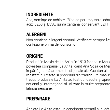
INGREDIENTE
Apă, semințe de achiote, făină de porumb, sare ioda
acizi E260 și E330, gumă xantană, conservant E211.
ALERGENI
Non contiene allergeni comuni. Verificare sempre l'et
confezione prima del consumo.
ORIGINE
Produsă în Mexic de La Anita, în 1913 începe la Mer
povestea companiei La Anita, când Ana Sosa de Me
împărtășească aromele tradiționale ale Yucatan-ului
realizate cu rețete și proceduri din tradiție. Pe măsu
trecut, produsele La Anita au fost cunoscute și aprec
național și internațional și utilizate în multe preparat
latinoamericane.
PREPARARE
Achiote La Anita este un condiment versatil al bucăt