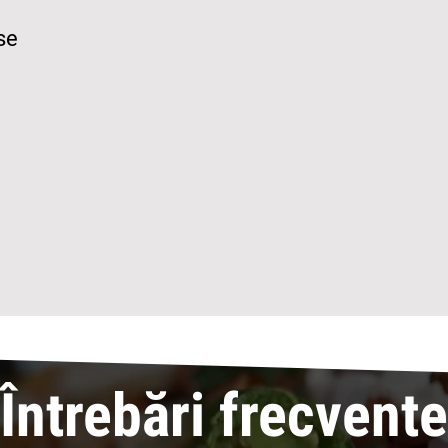
se
Întrebări frecvente