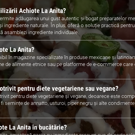
ilizării Achiote La Anita?
permite adăugarea unui gust autentic și bogat preparatelor me
 ingrediente naturale. În plus, oferă o soluție practică pentru
 să asamblezi ingrediente individuale.
ote La Anita?
ibil în magazine specializate în produse mexicane și latinoamer
azine de alimente etnice sau pe platforme de e-commerce care
otrivit pentru diete vegetariene sau vegane?
trivit pentru diete vegetariene și vegane, deoarece este compu
 fi semințe de annatto, usturoi, piper negru și alte condiment
te La Anita în bucătărie?