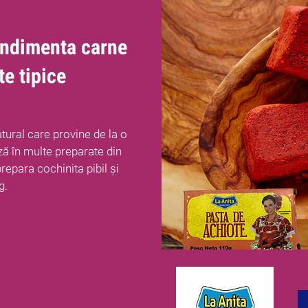
ondimenta carne
te tipice
tural care provine de la o
ză în multe preparate din
repara cochinita pibil și
g.