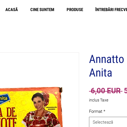
ACASĂ
CINE SUNTEM
PRODUSE
ÎNTREBĂRI FRECV
L
Annatto 
Anita
P
 6,00 EUR 
n
inclus Taxe
Format
*
Selectează