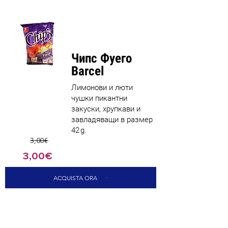
Най-
продавани
Чипс Фуего
Barcel
Лимонови и люти
чушки пикантни
закуски, хрупкави и
завладяващи в размер
42 g.
3,00€
3,00€
ACQUISTA ORA
CARICA ALTRI