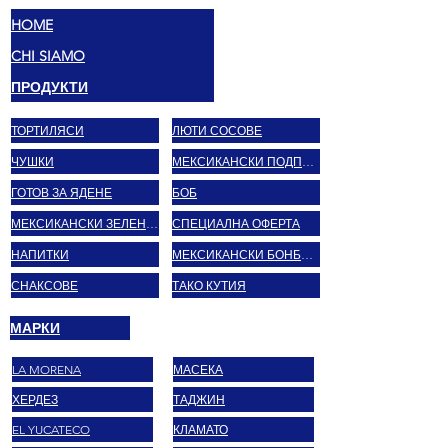
HOME
CHI SIAMO
ПРОДУКТИ
ТОРТИЛЯСИ
ЛЮТИ СОСОВЕ
ЧУШКИ
МЕКСИКАНСКИ ПОДПРАВКИ
ГОТОВ ЗА ЯДЕНЕ
БОБ
МЕКСИКАНСКИ ЗЕЛЕНЧУЦИ
СПЕЦИАЛНА ОФЕРТА
НАПИТКИ
МЕКСИКАНСКИ БОНБОНИ
СНАКСОВЕ
ТАКО КУТИЯ
МАРКИ
LA MORENA
МАСЕКА
ХЕРДЕЗ
ТАДЖИН
EL YUCATECO
КЛАМАТО