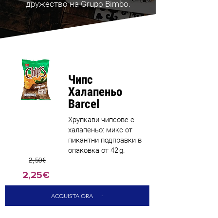
дружество на Grupo Bimbo.
Чипс
Халапеньо
Barcel
Хрупкави чипсове с
халапеньо: микс от
пикантни подправки в
опаковка от 42 g.
2,50€
2,25€
ACQUISTA ORA