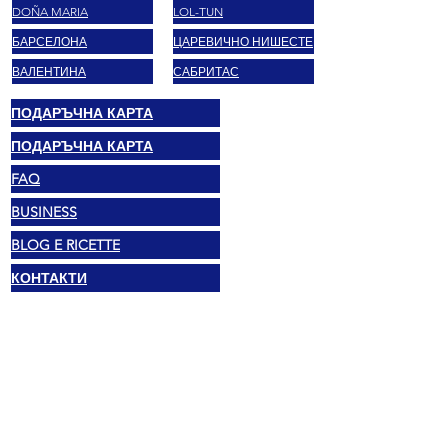
DOÑA MARIA
LOL-TUN
БАРСЕЛОНА
ЦАРЕВИЧНО НИШЕСТЕ
ВАЛЕНТИНА
САБРИТАС
ПОДАРЪЧНА КАРТА
ПОДАРЪЧНА КАРТА
FAQ
BUSINESS
BLOG E RICETTE
КОНТАКТИ
Правен
© 2025 Mexshop NL
Политика за поверителност
Политика за бисквитки
Условия и положения
Адрес