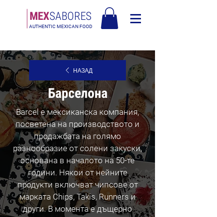
МЕX
SABORES
AUTHENTIC MEXICAN FOOD
Безплатна доставка в Европа над 120€
НАЗАД
Барселона
Barcel е мексиканска компания,
посветена на производството и
продажбата на голямо
разнообразие от солени закуски,
основана в началото на 50-те
години. Някои от нейните
продукти включват чипсове от
марката Chips, Takis, Runners и
други. В момента е дъщерно