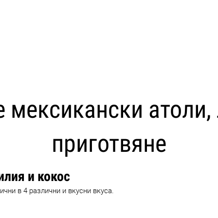
CARICA ALTRI
е мексикански атоли, 
приготвяне
илия и кокос
ични в 4 различни и вкусни вкуса.