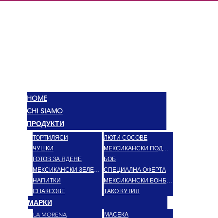
МЕКС
ВКУСОВЕ
HOME
CHI SIAMO
ПРОДУКТИ
ТОРТИЛЯСИ
ЛЮТИ СОСОВЕ
ЧУШКИ
МЕКСИКАНСКИ ПОДПРАВКИ
ГОТОВ ЗА ЯДЕНЕ
БОБ
МЕКСИКАНСКИ ЗЕЛЕНЧУЦИ
СПЕЦИАЛНА ОФЕРТА
НАПИТКИ
МЕКСИКАНСКИ БОНБОНИ
СНАКСОВЕ
ТАКО КУТИЯ
МАРКИ
LA MORENA
МАСЕКА