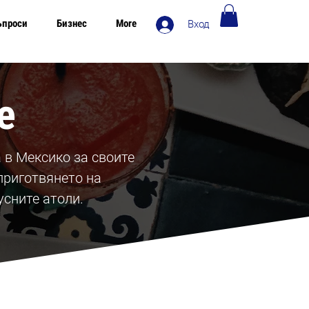
ъпроси
Бизнес
More
Вход
Безплатна доставка в Европа над 120€
е
 в Мексико за своите
приготвянето на
усните атоли.