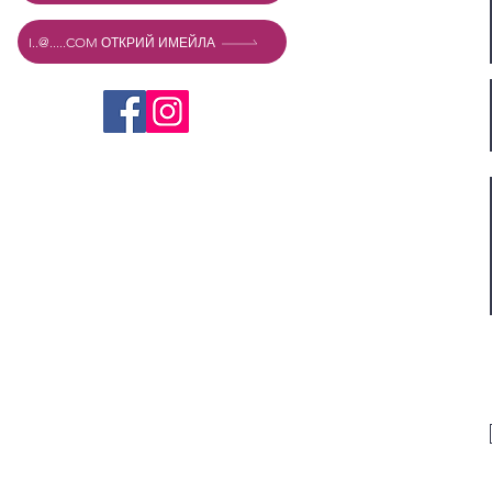
I..@.....COM ОТКРИЙ ИМЕЙЛА