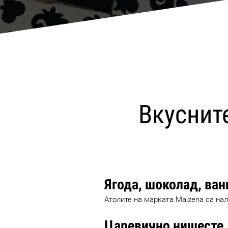
Вкуснит
Ягода, шоколад, ван
Атолите на марката Maizena са нал
Царевично нишесте