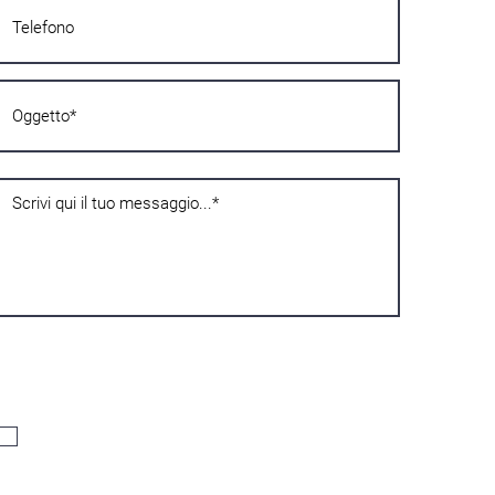
Поверителност
Декларирам, че съм навършил шестнадесет години, и ако съм
непълнолетен под шестнадесет, да съм бил упълномощен от
носителя на родителската отговорност, следователно давам
съгласието си за обработката на личните ми данни, както е
посочено в
Политика за поверителност
.
Acconsento*
Съобщения
Съгласен съм с обработването на личните ми данни. За