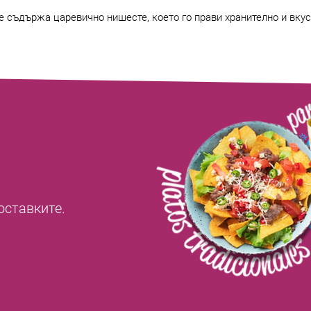
е съдържа царевично нишесте, което го прави хранително и вкус
оставките.