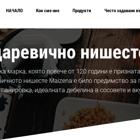
НАЧАЛО
Кои сме ние
Продукти
Често задавани в
царевично нишест
ка марка, която повече от 120 години е призната
вичното нишесте Maizena е било предимство за 
панировка, идеалната дебелина в сосовете и вк