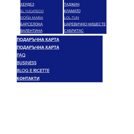
ХЕРДЕЗ
ТАДЖИН
EL YUCATECO
КЛАМАТО
DOÑA MARIA
LOL-TUN
БАРСЕЛОНА
ЦАРЕВИЧНО НИШЕСТЕ
ВАЛЕНТИНА
САБРИТАС
ПОДАРЪЧНА КАРТА
ПОДАРЪЧНА КАРТА
FAQ
BUSINESS
BLOG E RICETTE
КОНТАКТИ
Правен
© 2025 Mexshop NL
Политика за поверителност
Политика за бисквитки
Условия и положения