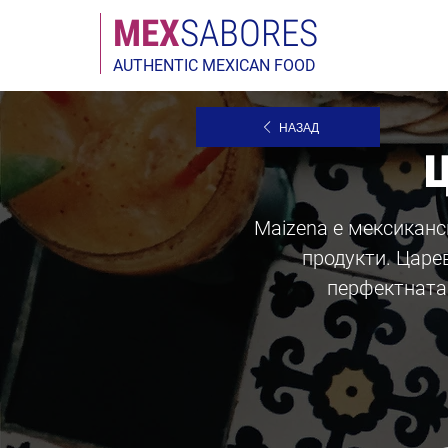
МЕX
SABORES
AUTHENTIC MEXICAN FOOD
НАЗАД
Maizena е мексиканс
продукти. Царе
перфектната 