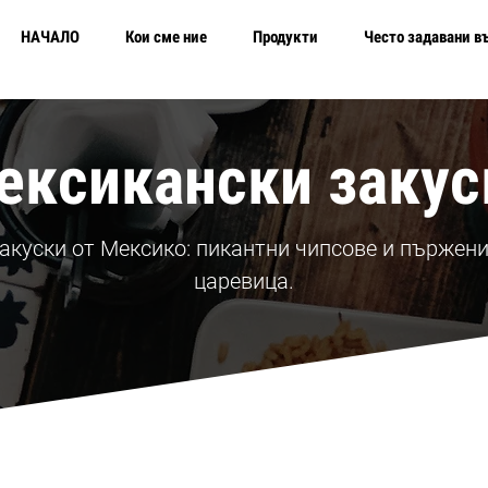
НАЧАЛО
Кои сме ние
Продукти
Често задавани в
ексикански закус
закуски от Мексико: пикантни чипсове и пържени
царевица.