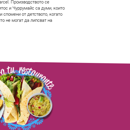
arcel. Производството се
итос и Чуррумайс са думи, които
 спомени от детството, когато
то не могат да липсват на