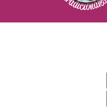
Адрес
Vechtstraat 60, 2515 SV Ден Хааг,
Нидерландия