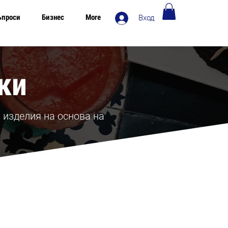
ъпроси
Бизнес
More
Вход
Безплатна доставка в Европа над 120€
ки
 изделия на основа на