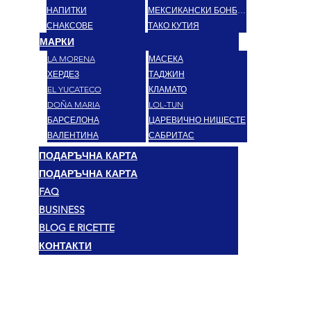
НАПИТКИ
МЕКСИКАНСКИ БОНБОНИ
СНАКСОВЕ
ТАКО КУТИЯ
МАРКИ
LA MORENA
МАСЕКА
ХЕРДЕЗ
ТАДЖИН
EL YUCATECO
КЛАМАТО
DOÑA MARIA
LOL-TUN
БАРСЕЛОНА
ЦАРЕВИЧНО НИШЕСТЕ
ВАЛЕНТИНА
САБРИТАС
ПОДАРЪЧНА КАРТА
ПОДАРЪЧНА КАРТА
FAQ
BUSINESS
BLOG E RICETTE
КОНТАКТИ