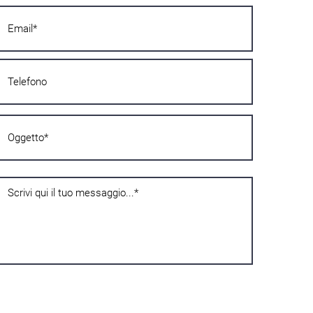
Поверителност
Декларирам, че съм навършил шестнадесет години, и ако съм
непълнолетен под шестнадесет, да съм бил упълномощен от
носителя на родителската отговорност, следователно давам