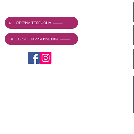
Mexshop NL ДДС. NL003218069B03
02.... ОТКРИЙ ТЕЛЕФОНА
I..@.....COM ОТКРИЙ ИМЕЙЛА