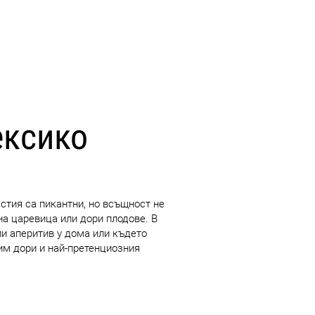
ексико
ястия са пикантни, но всъщност не
на царевица или дори плодове. В
ли аперитив у дома или където
лим дори и най-претенциозния