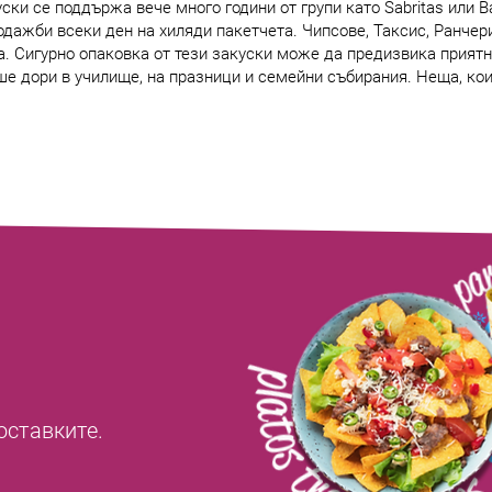
ки се поддържа вече много години от групи като Sabritas или B
одажби всеки ден на хиляди пакетчета. Чипсове, Таксис, Ранчер
. Сигурно опаковка от тези закуски може да предизвика приятни
ше дори в училище, на празници и семейни събирания. Неща, кои
оставките.