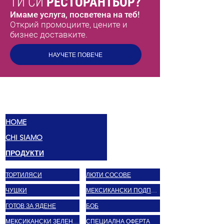
ТИ СИ
РЕСТОРАНТЬОР?
Имаме услуга, посветена на теб!
Открий промоциите, цените и
бизнес доставките.
НАУЧЕТЕ ПОВЕЧЕ
МЕКС
ВКУСОВЕ
HOME
CHI SIAMO
ПРОДУКТИ
ТОРТИЛЯСИ
ЛЮТИ СОСОВЕ
ЧУШКИ
МЕКСИКАНСКИ ПОДПРАВКИ
ГОТОВ ЗА ЯДЕНЕ
БОБ
МЕКСИКАНСКИ ЗЕЛЕНЧУЦИ
СПЕЦИАЛНА ОФЕРТА