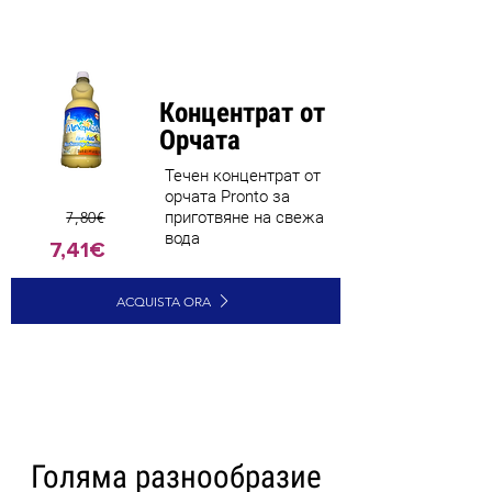
Концентрат от
Орчата
Течен концентрат от
орчата Pronto за
7,80€
приготвяне на свежа
вода
7,41€
ACQUISTA ORA
CARICA ALTRI
Голяма разнообразие