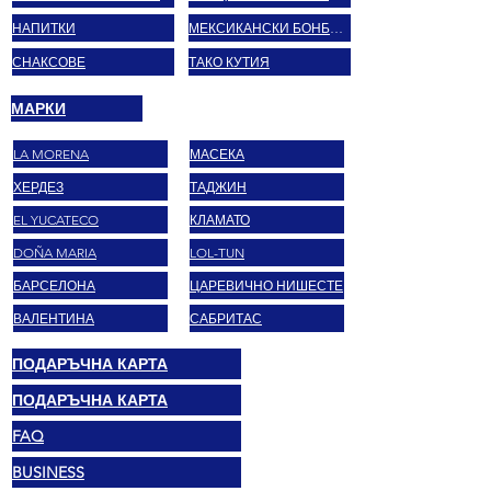
НАПИТКИ
МЕКСИКАНСКИ БОНБОНИ
СНАКСОВЕ
ТАКО КУТИЯ
МАРКИ
LA MORENA
МАСЕКА
ХЕРДЕЗ
ТАДЖИН
EL YUCATECO
КЛАМАТО
DOÑA MARIA
LOL-TUN
БАРСЕЛОНА
ЦАРЕВИЧНО НИШЕСТЕ
ВАЛЕНТИНА
САБРИТАС
ПОДАРЪЧНА КАРТА
ПОДАРЪЧНА КАРТА
FAQ
BUSINESS