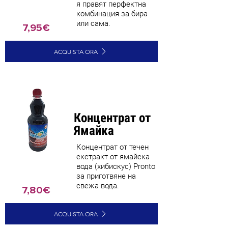
я правят перфектна
комбинация за бира
или сама.
7,95€
ACQUISTA ORA
Концентрат от
Ямайка
Концентрат от течен
екстракт от ямайска
вода (хибискус) Pronto
за приготвяне на
свежа вода.
7,80€
ACQUISTA ORA