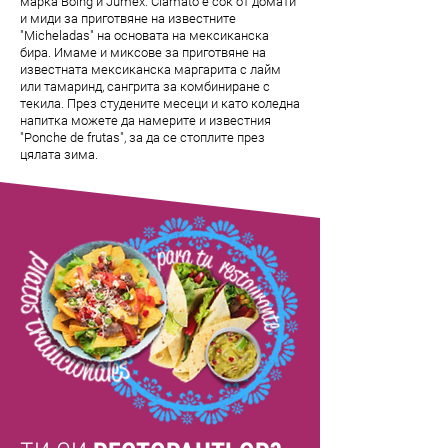
марка Boing и Jumex. Clamato е сок от домати
и миди за приготвяне на известните
"Micheladas" на основата на мексиканска
бира. Имаме и миксове за приготвяне на
известната мексиканска маргарита с лайм
или тамаринд, сангрита за комбиниране с
текила. През студените месеци и като коледна
напитка можете да намерите и известния
"Ponche de frutas", за да се стоплите през
цялата зима.