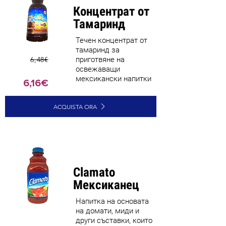
Концентрат от
Тамаринд
Течен концентрат от
тамаринд за
6,48€
приготвяне на
освежаващи
мексикански напитки
6,16€
ACQUISTA ORA
Clamato
Мексиканец
Напитка на основата
на домати, миди и
други съставки, които