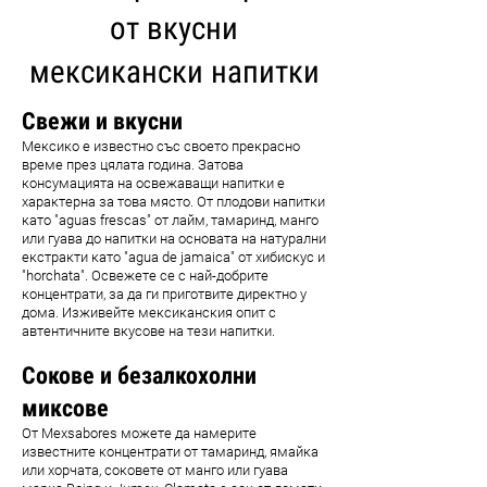
от вкусни
мексикански напитки
Свежи и вкусни
Мексико е известно със своето прекрасно
време през цялата година. Затова
консумацията на освежаващи напитки е
характерна за това място. От плодови напитки
като "aguas frescas" от лайм, тамаринд, манго
или гуава до напитки на основата на натурални
екстракти като "agua de jamaica" от хибискус и
"horchata". Освежете се с най-добрите
концентрати, за да ги приготвите директно у
дома. Изживейте мексиканския опит с
автентичните вкусове на тези напитки.
Сокове и безалкохолни
миксове
От Mexsabores можете да намерите
известните концентрати от тамаринд, ямайка
или хорчата, соковете от манго или гуава