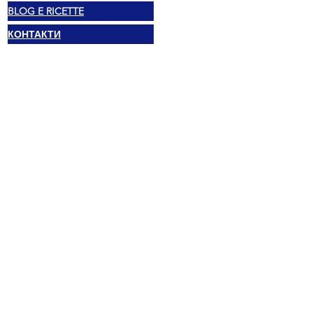
BLOG E RICETTE
КОНТАКТИ
Правен
© 2025 Mexshop NL
Политика за поверителност
Политика за бисквитки
Условия и положения
Адрес
Vechtstraat 60, 2515 SV Ден Хааг,
Нидерландия
Mexshop NL ДДС. NL003218069B03
02.... ОТКРИЙ ТЕЛЕФОНА
I..@.....COM ОТКРИЙ ИМЕЙЛА