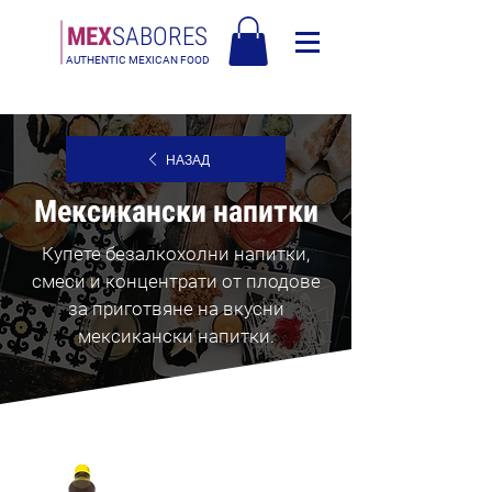
МЕX
SABORES
AUTHENTIC MEXICAN FOOD
Безплатна доставка в Европа над 120€
НАЗАД
Мексикански напитки
Купете безалкохолни напитки,
смеси и концентрати от плодове
за приготвяне на вкусни
мексикански напитки.