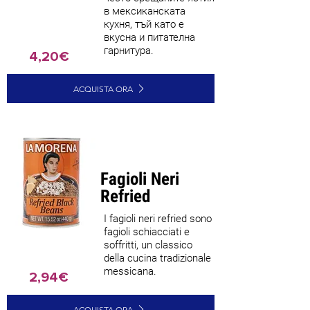
в мексиканската
кухня, тъй като е
вкусна и питателна
гарнитура.
4,20€
ACQUISTA ORA
Fagioli Neri
Refried
I fagioli neri refried sono
fagioli schiacciati e
soffritti, un classico
della cucina tradizionale
messicana.
2,94€
ACQUISTA ORA