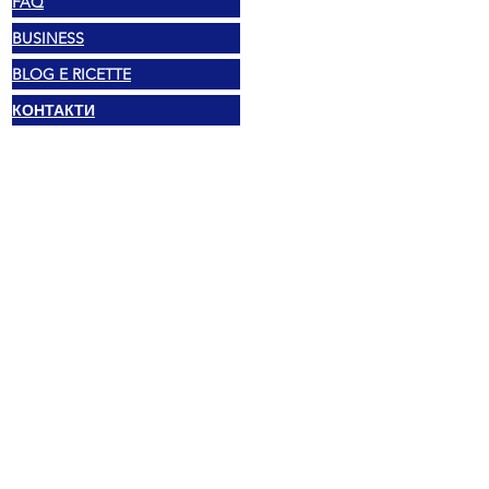
FAQ
BUSINESS
BLOG E RICETTE
КОНТАКТИ
Правен
© 2025 Mexshop NL
Политика за поверителност
Политика за бисквитки
Условия и положения
Адрес
Vechtstraat 60, 2515 SV Ден Хааг,
Нидерландия
Mexshop NL ДДС. NL003218069B03
02.... ОТКРИЙ ТЕЛЕФОНА
I..@.....COM ОТКРИЙ ИМЕЙЛА