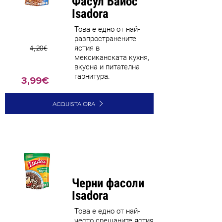
Фасул Байос
Isadora
Това е едно от най-
разпространените
4,20€
ястия в
мексиканската кухня,
вкусна и питателна
гарнитура.
3,99€
ACQUISTA ORA
Най-
продавани
Черни фасоли
Isadora
Това е едно от най-
често срещаните ястия