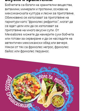
Бобчетата са богати на хранителни вещества,
витамини, минерали и протеини, основа на
мексиканската култура и лесни за приготвяне.
Обикновено се използват за приготвяне на
гарнитури като "фрихолес рефритос", могат да
се ядат цели или да се използват за
приготвяне на много вкусни супи. От
Mexsabores можете да намерите сухи бобчета
или готови за сервиране и да се насладите на
автентичен мексикански обяд или вечеря.
Някои от тях са фрихолес негрос, фрихолес
байос или фрихолес перуанос.