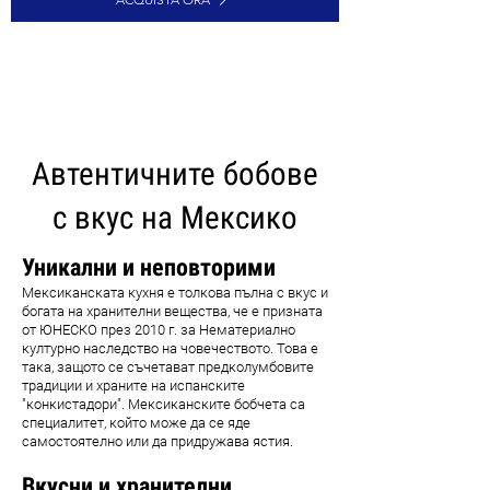
CARICA ALTRI
Автентичните бобове
с вкус на Мексико
Уникални и неповторими
Мексиканската кухня е толкова пълна с вкус и
богата на хранителни вещества, че е призната
от ЮНЕСКО през 2010 г. за Нематериално
културно наследство на човечеството. Това е
така, защото се съчетават предколумбовите
традиции и храните на испанските
"конкистадори". Мексиканските бобчета са
специалитет, който може да се яде
самостоятелно или да придружава ястия.
Вкусни и хранителни