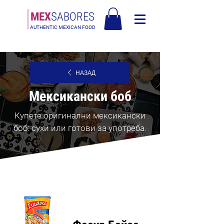
МЕX
SABORES
AUTHENTIC MEXICAN FOOD
Безплатна доставка в Европа над 120€
НАЗАД
Мексикански боб
Купете оригинални мексикански
боб: сухи или готови за употреба.
Най-
продавани