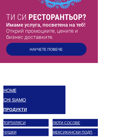
ТИ СИ
РЕСТОРАНТЬОР?
Имаме услуга, посветена на теб!
Открий промоциите, цените и
бизнес доставките.
НАУЧЕТЕ ПОВЕЧЕ
МЕКС
ВКУСОВЕ
HOME
CHI SIAMO
ПРОДУКТИ
ТОРТИЛЯСИ
ЛЮТИ СОСОВЕ
ЧУШКИ
МЕКСИКАНСКИ ПОДПРАВКИ