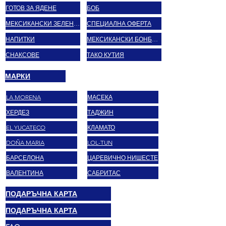
ГОТОВ ЗА ЯДЕНЕ
БОБ
МЕКСИКАНСКИ ЗЕЛЕНЧУЦИ
СПЕЦИАЛНА ОФЕРТА
НАПИТКИ
МЕКСИКАНСКИ БОНБОНИ
СНАКСОВЕ
ТАКО КУТИЯ
МАРКИ
LA MORENA
МАСЕКА
ХЕРДЕЗ
ТАДЖИН
EL YUCATECO
КЛАМАТО
DOÑA MARIA
LOL-TUN
БАРСЕЛОНА
ЦАРЕВИЧНО НИШЕСТЕ
ВАЛЕНТИНА
САБРИТАС
ПОДАРЪЧНА КАРТА
ПОДАРЪЧНА КАРТА