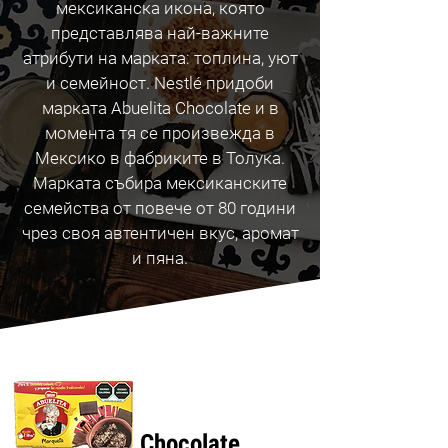
мексиканска икона, която
представлява най-важните
атрибути на марката: топлина, уют
и семейност. Nestlé придоби
марката Abuelita Chocolate и в
момента тя се произвежда в
Мексико в фабриките в Толука.
Марката събира мексиканските
семейства от повече от 80 години
чрез своя автентичен вкус, аромат
и пяна.
Най-
продавани
Chocolate