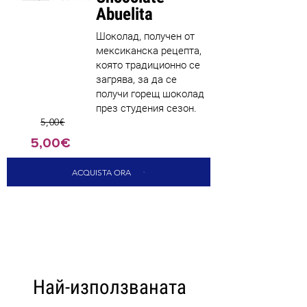
Abuelita
Шоколад, получен от
мексиканска рецепта,
която традиционно се
загрява, за да се
получи горещ шоколад
през студения сезон.
5,00€
5,00€
ACQUISTA ORA
CARICA ALTRI
Най-използваната