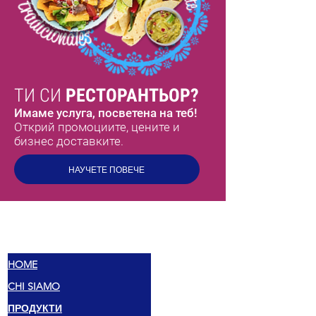
ТИ СИ
РЕСТОРАНТЬОР?
Имаме услуга, посветена на теб!
Открий промоциите, цените и
бизнес доставките.
НАУЧЕТЕ ПОВЕЧЕ
МЕКС
ВКУСОВЕ
HOME
CHI SIAMO
ПРОДУКТИ