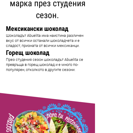
марка през студения
сезон.
Мексикански шоколад
Шоколадът Abuelita има наистина различен
вкус от всички останали шоколадчета и е
сладост, призната от всички мексиканци.
Горещ шоколад
През студения сезон шоколадът Abuelita се
превръща в горещ шоколад и е много по-
популярен, отколкото в другите сезони.