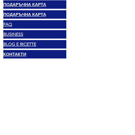
ПОДАРЪЧНА КАРТА
ПОДАРЪЧНА КАРТА
FAQ
BUSINESS
BLOG E RICETTE
КОНТАКТИ
Правен
© 2025 Mexshop NL
Политика за поверителност
Политика за бисквитки
Условия и положения
Адрес
Vechtstraat 60, 2515 SV Ден Хааг,
Нидерландия
Mexshop NL ДДС. NL003218069B03