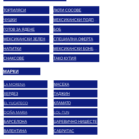
ТОРТИЛЯСИ
ЛЮТИ СОСОВЕ
ЧУШКИ
МЕКСИКАНСКИ ПОДПРАВКИ
ГОТОВ ЗА ЯДЕНЕ
БОБ
МЕКСИКАНСКИ ЗЕЛЕНЧУЦИ
СПЕЦИАЛНА ОФЕРТА
НАПИТКИ
МЕКСИКАНСКИ БОНБОНИ
СНАКСОВЕ
ТАКО КУТИЯ
МАРКИ
LA MORENA
МАСЕКА
ХЕРДЕЗ
ТАДЖИН
EL YUCATECO
КЛАМАТО
DOÑA MARIA
LOL-TUN
БАРСЕЛОНА
ЦАРЕВИЧНО НИШЕСТЕ
ВАЛЕНТИНА
САБРИТАС