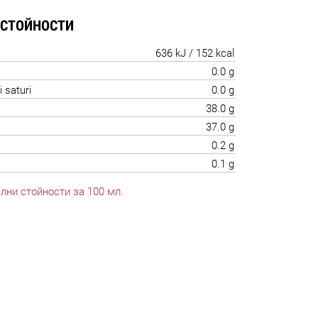
 СТОЙНОСТИ
636 kJ / 152 kcal
0.0 g
i saturi
0.0 g
38.0 g
37.0 g
0.2 g
0.1 g
лни стойности за 100 мл.