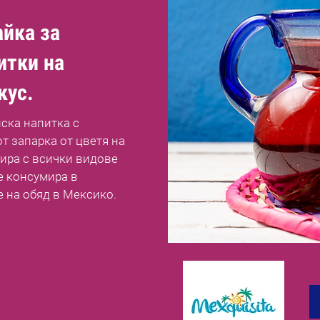
айка за
итки на
кус.
ска напитка с
т запарка от цветя на
ира с всички видове
е консумира в
 на обяд в Мексико.