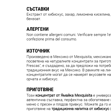
СЪСТАВКИ
Екстракт от хибискус, захар, лимонена киселина,
бензоат.
АЛЕРГЕНИ
Non contiene allergeni comuni. Verificare sempre l'et
confezione prima del consumo.
ИЗТОЧНИК
Произведено в Мексико от Mexquisita, мексикан
посветена на натуралните концентрати за пригот
Frescas", е създадено, за да предложи на потреб
традиционния вкус на Мексико. В рамките на ли
концентратите могат да се намерят вкусовете на
орчата и хибискус.
ПРИГОТВЯНЕ
Този
концентрат от Ямайка Mexquisita
е универс
автентична съставка, перфектна за обогатяване
меню с пресен и плодов привкус. Можете да го 
приготвяне на
традиционна напитка от хибискус