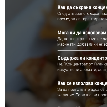
Как да съхраня конце
След отваряне, съхранява
време, за да гарантирате
Мога ли да използвам 
Да, концентратът може да
маринати, добавяйки екз
Съдържа ли концентр
Не, "Концентрат от Ямайк
изкуствени аромати, осиг
Как се използва конце
За да приготвите agua de 
желание. Това ще ви позв