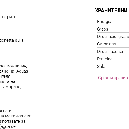
ХРАНИТЕЛНИ
 натриев
Energia
Grassi
Di cui acidi grass
ichetta sulla
Carboidrati
Di cui zuccheri
Proteine
ска компания,
Sale
вяне на "Aguas
ителя
Средни храните
нията на
 тамаринд,
ална и
 на мексиканско
използвате за
(agua de