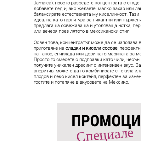
Jamaica): просто разредете концентрата с студен
добавете лед и, ако желаете, малко захар или ла
балансирате естествената му киселинност. Тази 
идеална като гарнитура за пикантни или пържени
предлагаща освежаваща и утоляваща нотка, пер
или вечеря през лятото в мексикански стил.
Освен това, концентратът може да се използва в
приготвяне на
сладки и кисели сосове
, перфектн
на такос, енчилада или дори като марината за м
Просто го смесете с подправки като чили, чесън и
получите уникален дресинг с интензивен вкус. З
аперитив, можете да го комбинирате с текила ил
плодов и леко кисел коктейл, перфектен за изне
гостите и потапяне в вкусовете на Мексико.
ПРОМОЦИ
С
пе
ц
иале