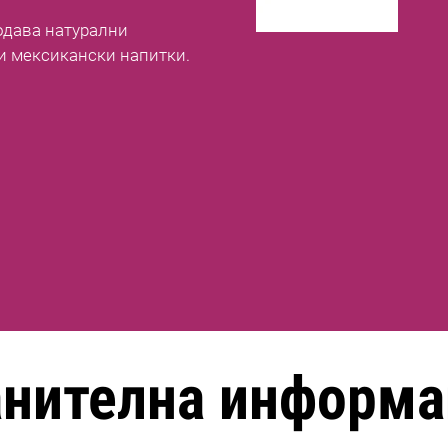
родава натурални
и мексикански напитки.
анителна информа