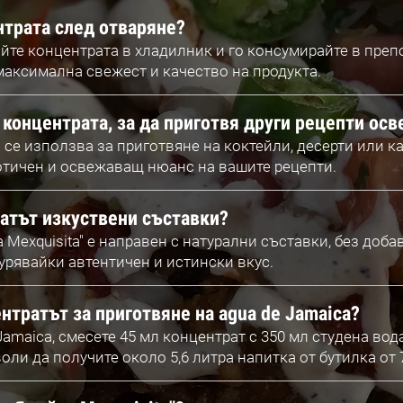
нтрата след отваряне?
йте концентрата в хладилник и го консумирайте в преп
 максимална свежест и качество на продукта.
концентрата, за да приготвя други рецепти осв
 се използва за приготвяне на коктейли, десерти или к
отичен и освежаващ нюанс на вашите рецепти.
атът изкуствени съставки?
а Mexquisita" е направен с натурални съставки, без доб
урявайки автентичен и истински вкус.
нтратът за приготвяне на agua de Jamaica?
Jamaica, смесете 45 мл концентрат с 350 мл студена вод
оли да получите около 5,6 литра напитка от бутилка от 