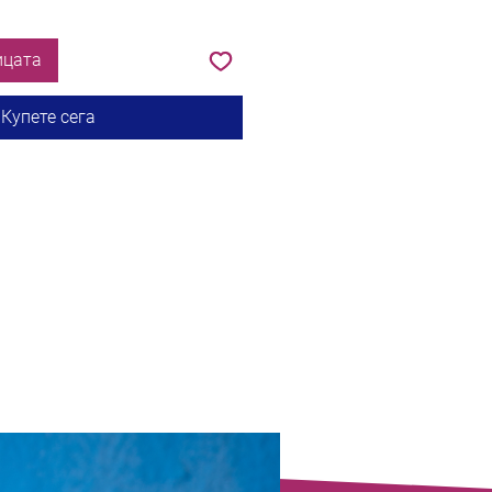
ицата
Купете сега