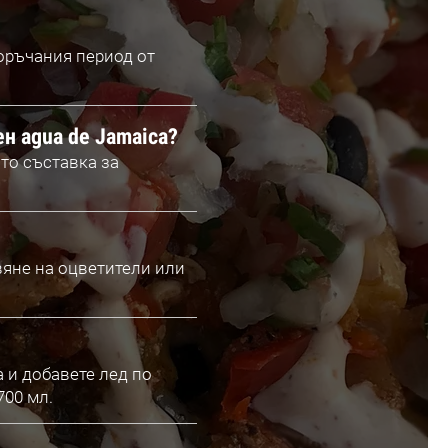
оръчания период от
ен agua de Jamaica?
ато съставка за
авяне на оцветители или
а и добавете лед по
700 мл.