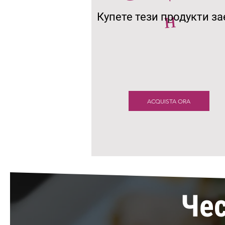
н
Купете тези продукти з
ACQUISTA ORA
Чес