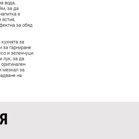
а вода,
йм, за да
напитка е
 ястия,
фектна за обяд
 кухнята за
и за гарниране
есо и зеленчуци.
 лук, за да
а оригинален
и мезкал за
надване на
Я