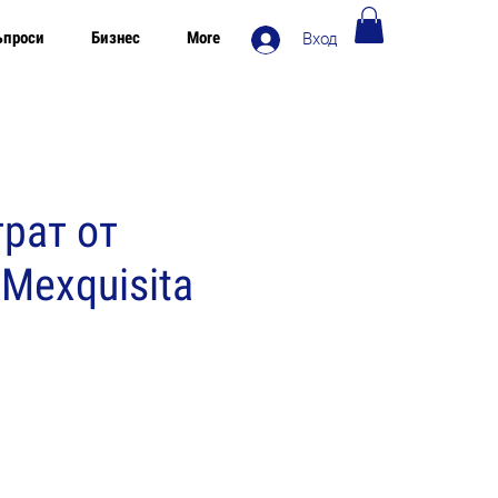
ъпроси
Бизнес
More
Вход
Безплатна доставка в Европа над 120€
рат от
Mexquisita