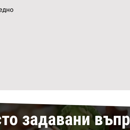
аедно
то задавани въп