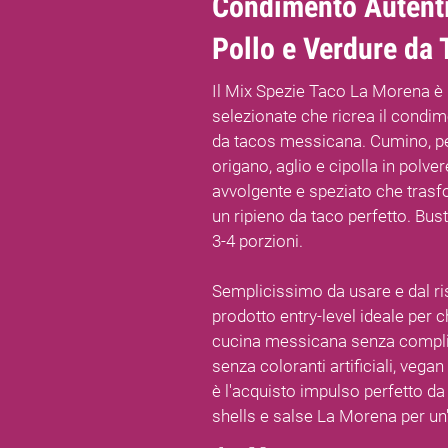
Condimento Autenti
Pollo e Verdure da 
Il Mix Spezie Taco La Morena è 
selezionate che ricrea il condim
da tacos messicana. Cumino, pe
origano, aglio e cipolla in polv
avvolgente e speziato che trasf
un ripieno da taco perfetto. Bust
3-4 porzioni.
Semplicissimo da usare e dal risu
prodotto entry-level ideale per c
cucina messicana senza complic
senza coloranti artificiali, vegan
è l'acquisto impulso perfetto da 
shells e salse La Morena per u