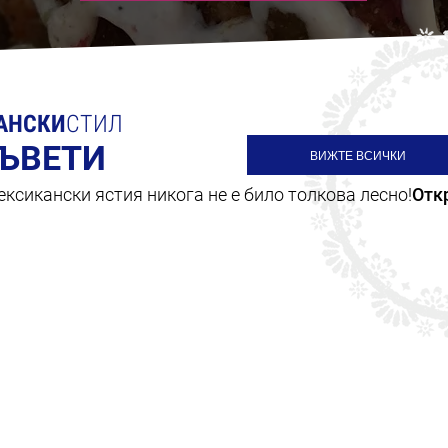
АНСКИ
СТИЛ
СЪВЕТИ
ВИЖТЕ ВСИЧКИ
ксикански ястия никога не е било толкова лесно!
Отк