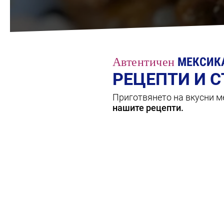
Автентичен
МЕКСИК
РЕЦЕПТИ И 
Приготвянето на вкусни ме
нашите рецепти.