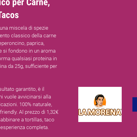
co per Carne,
Tacos
una miscela di spezie
ento classico della carne
peroncino, paprica,
ere si fondono in un aroma
orma qualsiasi proteina in
ina da 25g, sufficiente per
ltato garantito, è il
hi vuole avvicinarsi alla
azioni. 100% naturale,
 friendly. Al prezzo di 1,32€
abbinare a tortillas, taco
n'esperienza completa.