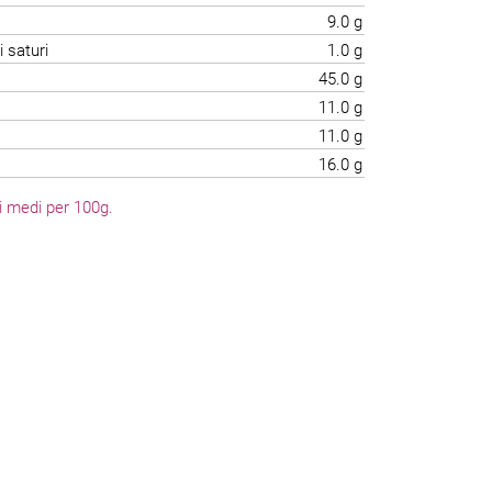
9.0 g
i saturi
1.0 g
45.0 g
11.0 g
11.0 g
16.0 g
li medi per 100g.