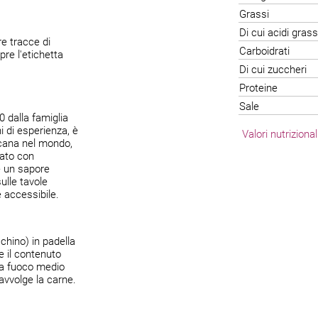
Grassi
Di cui acidi grass
e tracce di
Carboidrati
re l'etichetta
Di cui zuccheri
Proteine
Sale
 dalla famiglia
i di esperienza, è
Valori nutriziona
icana nel mondo,
rato con
re un sapore
ulle tavole
 accessibile.
chino) in padella
e il contenuto
 a fuoco medio
avvolge la carne.