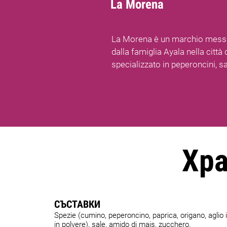
La Morena
La Morena è un marchio messi
dalla famiglia Ayala nella città
specializzato in peperoncini, s
Хр
СЪСТАВКИ
Spezie (cumino, peperoncino, paprica, origano, aglio i
in polvere), sale, amido di mais, zucchero.