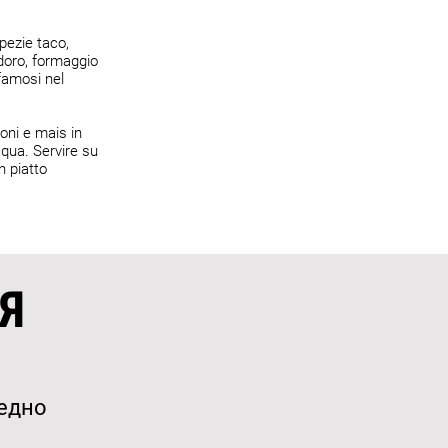
pezie taco,
doro, formaggio
famosi nel
oni e mais in
cqua. Servire su
n piatto
Я
аедно