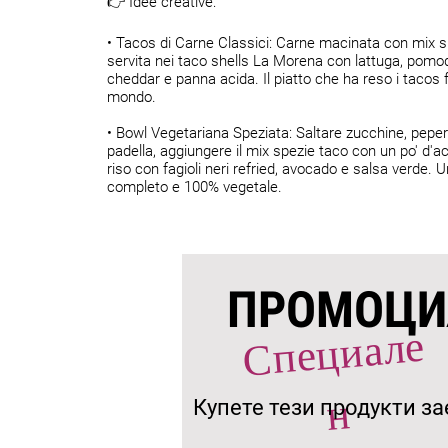
👉 Idee creative:
• Tacos di Carne Classici: Carne macinata con mix s
servita nei taco shells La Morena con lattuga, pomo
cheddar e panna acida. Il piatto che ha reso i tacos 
mondo.
• Bowl Vegetariana Speziata: Saltare zucchine, peper
padella, aggiungere il mix spezie taco con un po' d'a
riso con fagioli neri refried, avocado e salsa verde. U
completo e 100% vegetale.
ПРОМОЦИ
С
пе
ц
иале
н
Купете тези продукти з