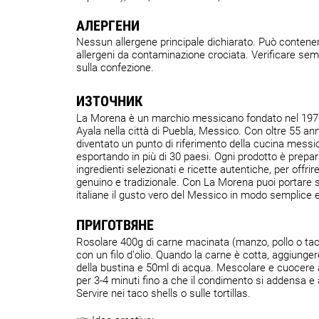
АЛЕРГЕНИ
Nessun allergene principale dichiarato. Può contener
allergeni da contaminazione crociata. Verificare semp
sulla confezione.
ИЗТОЧНИК
La Morena è un marchio messicano fondato nel 1970
Ayala nella città di Puebla, Messico. Con oltre 55 ann
diventato un punto di riferimento della cucina mess
esportando in più di 30 paesi. Ogni prodotto è prepa
ingredienti selezionati e ricette autentiche, per offri
genuino e tradizionale. Con La Morena puoi portare s
italiane il gusto vero del Messico in modo semplice e
ПРИГОТВЯНЕ
Rosolare 400g di carne macinata (manzo, pollo o tac
con un filo d'olio. Quando la carne è cotta, aggiunger
della bustina e 50ml di acqua. Mescolare e cuocere
per 3-4 minuti fino a che il condimento si addensa e 
Servire nei taco shells o sulle tortillas.