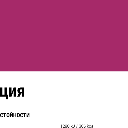
ция
 СТОЙНОСТИ
1280 kJ / 306 kcal