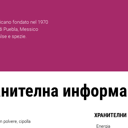
cano fondato nel 1970
 di Puebla, Messico
alse e spezie.
анителна информа
ХРАНИТЕЛНИ
n polvere, cipolla
Energia