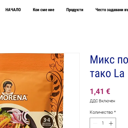
НАЧАЛО
Кои сме ние
Продукти
Често задавани в
Микс по
тако La 
Цена
1,41 €
ДДС Включен
Количество
*