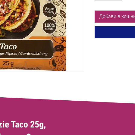
Добави в кошн
ie Taco 25g,