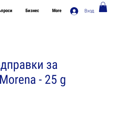
ъпроси
Бизнес
More
Вход
Безплатна доставка в Европа над 120€
дправки за
Morena - 25 g