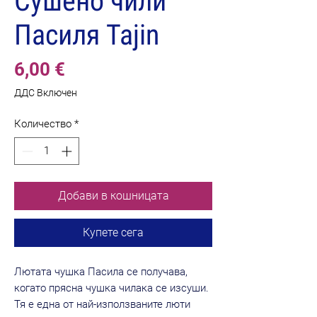
Сушено чили
Пасиля Tajin
Цена
6,00 €
ДДС Включен
Количество
*
Добави в кошницата
Купете сега
Лютата чушка Пасила се получава,
когато прясна чушка чилака се изсуши.
Тя е една от най-използваните люти