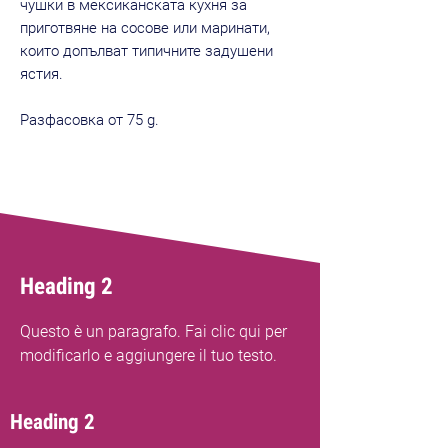
чушки в мексиканската кухня за
приготвяне на сосове или маринати,
които допълват типичните задушени
ястия.
Разфасовка от 75 g.
Heading 2
Questo è un paragrafo. Fai clic qui per
modificarlo e aggiungere il tuo testo.
Heading 2