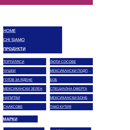
МЕКС
ВКУСОВЕ
HOME
CHI SIAMO
ПРОДУКТИ
ТОРТИЛЯСИ
ЛЮТИ СОСОВЕ
ЧУШКИ
МЕКСИКАНСКИ ПОДПРАВКИ
ГОТОВ ЗА ЯДЕНЕ
БОБ
МЕКСИКАНСКИ ЗЕЛЕНЧУЦИ
СПЕЦИАЛНА ОФЕРТА
НАПИТКИ
МЕКСИКАНСКИ БОНБОНИ
СНАКСОВЕ
ТАКО КУТИЯ
МАРКИ