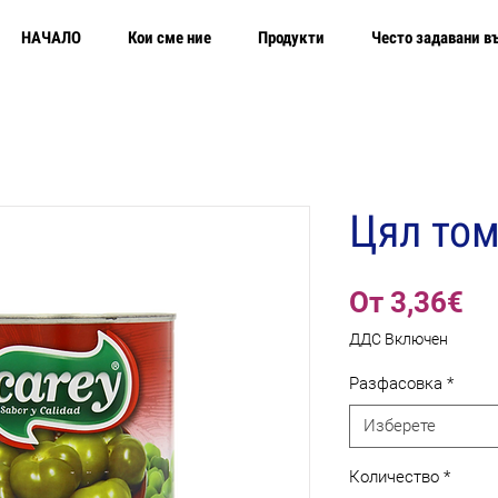
НАЧАЛО
Кои сме ние
Продукти
Често задавани в
Цял том
Пр
От
3,36€
це
ДДС Включен
Разфасовка
*
Изберете
Количество
*