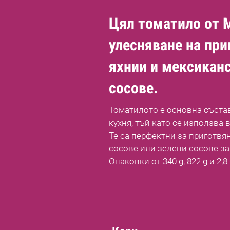
Цял томатило от 
улесняване на при
яхнии и мексикан
сосове.
Томатилото е основна съста
кухня, тъй като се използва в
Те са перфектни за приготвя
сосове или зелени сосове за
Опаковки от 340 g, 822 g и 2,8 