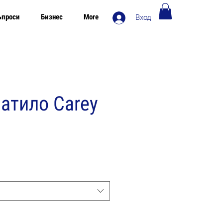
ъпроси
Бизнес
More
Вход
Безплатна доставка в Европа над 120€
атило Carey
одажна
на