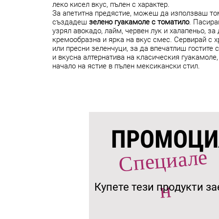
леко кисел вкус, пълен с характер.
За апетитна предястие, можеш да използваш том
създадеш
зелено гуакамоле с томатило
. Пасира
узрял авокадо, лайм, червен лук и халапеньо, за
кремообразна и ярка на вкус смес. Сервирай с х
или пресни зеленчуци, за да впечатлиш гостите 
и вкусна алтернатива на класическия гуакамоле,
начало на ястие в пълен мексикански стил.
ПРОМОЦИ
С
пе
ц
иале
н
Купете тези продукти з