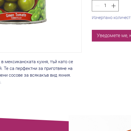
Изчерпано количес
Уведомете ме, 
в мексиканската кухня, тъй като се
й. Те са перфектни за приготвяне на
лени сосове за всякакъв вид яхния.
g.