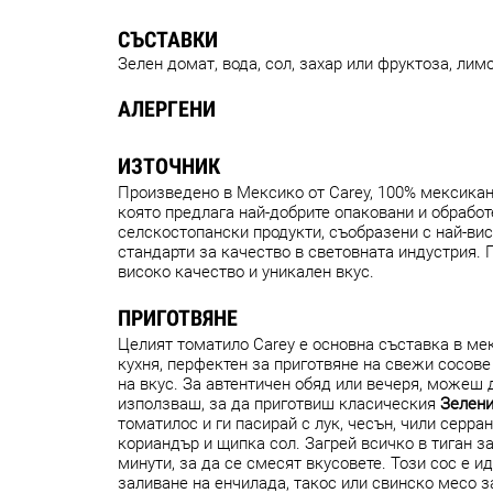
СЪСТАВКИ
Зелен домат, вода, сол, захар или фруктоза, лим
АЛЕРГЕНИ
ИЗТОЧНИК
Произведено в Мексико от Carey, 100% мексика
която предлага най-добрите опаковани и обработ
селскостопански продукти, съобразени с най-ви
стандарти за качество в световната индустрия. 
високо качество и уникален вкус.
ПРИГОТВЯНЕ
Целият томатило Carey е основна съставка в ме
кухня, перфектен за приготвяне на свежи сосове 
на вкус. За автентичен обяд или вечеря, можеш 
използваш, за да приготвиш класическия
Зелени
томатилос и ги пасирай с лук, чесън, чили серран
кориандър и щипка сол. Загрей всичко в тиган з
минути, за да се смесят вкусовете. Този сос е и
заливане на енчилада, такос или свинско месо з