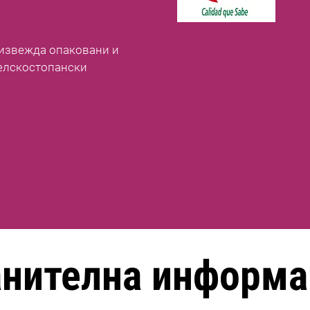
оизвежда опаковани и
елскостопански
анителна информа