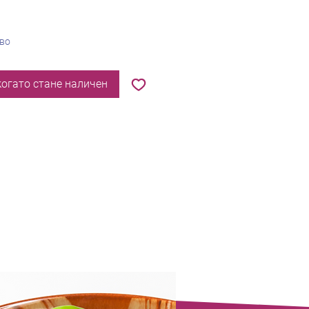
тво
когато стане наличен