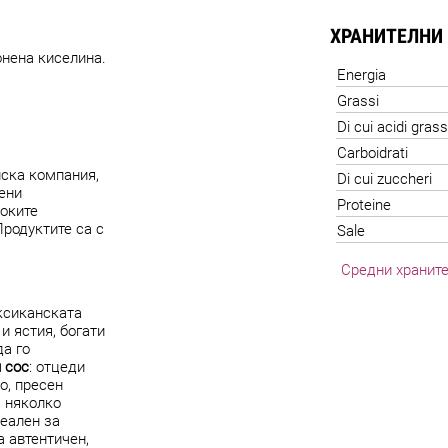
ХРАНИТЕЛНИ
онена киселина.
Energia
Grassi
Di cui acidi grass
Carboidrati
нска компания,
Di cui zuccheri
ени
Proteine
соките
Продуктите са с
Sale
Средни храните
ксиканската
и ястия, богати
да го
 сос
: отцеди
о, пресен
а няколко
деален за
а автентичен,