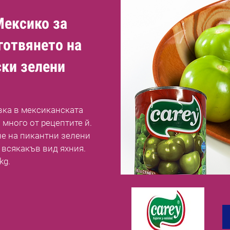
Мексико за
готвянето на
ски зелени
вка в мексиканската
 много от рецептите й.
не на пикантни зелени
 всякакъв вид яхния.
kg.