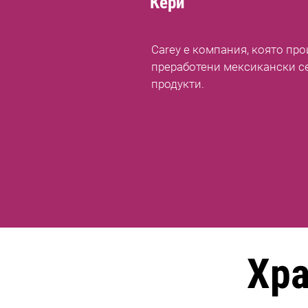
Кери
Carey е компания, която пр
преработени мексикански с
продукти.
Хр