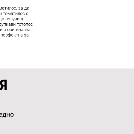
атилос, за да
й томатилос с
 да получиш
рупкави тотопос
си с оригинална
 перфектна за
Я
аедно