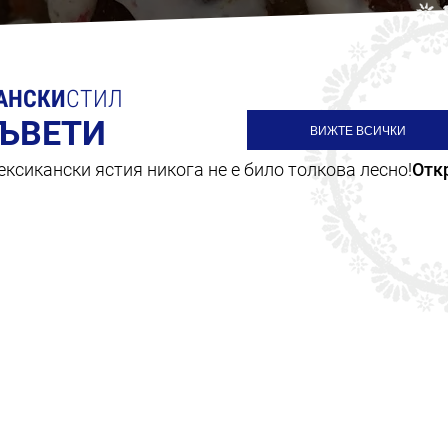
АНСКИ
СТИЛ
СЪВЕТИ
ВИЖТЕ ВСИЧКИ
ксикански ястия никога не е било толкова лесно!
Отк