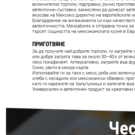
включително тортили, подправки, ръчно приготве
автентични съставки, замислени да донесат авт
вкусове на Мексико директно на европейските м
Благодарение на ангажимента си към качествот
автентичността, Mexsabores е отправна точка за 
търсят същността на мексиканската кухня в Евр
ПРИГОТВЯНЕ
За да получите най-добрите тортили, ги загрейте 
или добре загрята тава за около 30–40 s от всяк
леко покафенеят. Алтернативно, загрейте във фур
5 мин, увити в мокра кърпа.
Използвайте ги за тако с месо, риба или зеленчу
хляба с кесадили или мексикански обвивки; приг
като ги нарежете на триъгълници и запечете във
Универсален и автентичен продукт за креативни
Чес