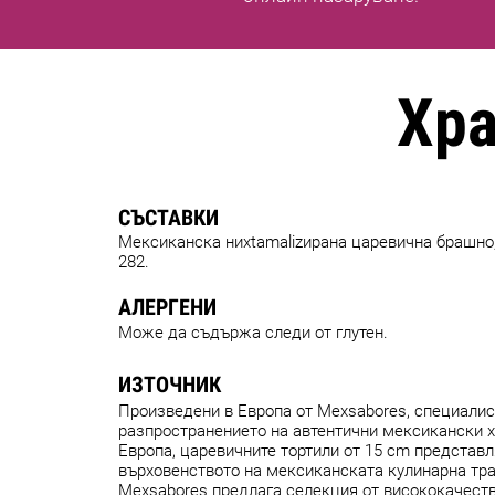
Хр
СЪСТАВКИ
Мексиканска ниxtamalizирана царевична брашно, 
282.
АЛЕРГЕНИ
Може да съдържа следи от глутен.
ИЗТОЧНИК
Произведени в Европа от Mexsabores, специалис
разпространението на автентични мексикански х
Европа, царевичните тортили от 15 cm представ
върховенството на мексиканската кулинарна тр
Mexsabores предлага селекция от висококачеств