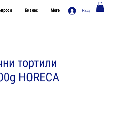
ъпроси
Бизнес
More
Вход
Безплатна доставка в Европа над 120€
ни тортили
500g HORECA
на