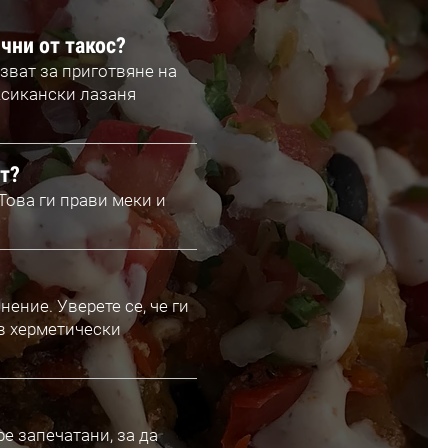
чни от такос?
зват за приготвяне на
ксикански лазаня
ат?
Това ги прави меки и
ение. Уверете се, че ги
 в херметически
е запечатани, за да