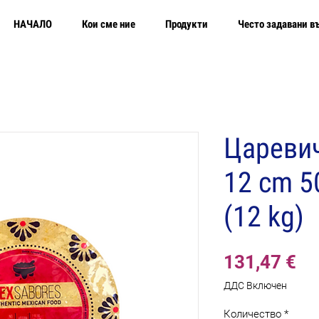
НАЧАЛО
Кои сме ние
Продукти
Често задавани в
Царевич
12 cm 
(12 kg)
Це
131,47 €
ДДС Включен
Количество
*