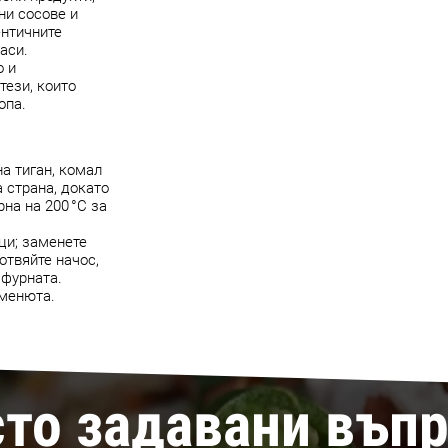
ни сосове и
ентичните
аси.
о и
тези, които
опа.
на тиган, комал
а страна, докато
на на 200 °C за
ци; заменете
отвяйте начос,
 фурната.
 менюта.
то задавани въп