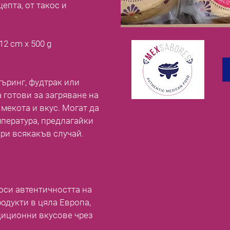
епта, от такос и
12 cm x 500 g
търинг, фудтрак или
а готови за загряване на
мекота и вкус. Могат да
мпература, предлагайки
при всякакъв случай.
носи автентичността на
одукти в цяла Европа,
диционни вкусове чрез