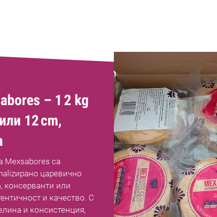
bores – 1 2 kg
или 12 cm,
а
a Mexsabores са
malizирано царевично
, консерванти или
тентичност и качество. С
елина и консистенция,