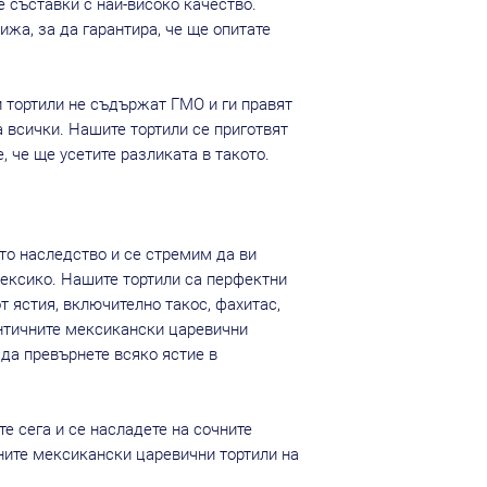
е съставки с най-високо качество.
ижа, за да гарантира, че ще опитате
 тортили не съдържат ГМО и ги правят
 всички. Нашите тортили се приготвят
, че ще усетите разликата в такото.
то наследство и се стремим да ви
ексико. Нашите тортили са перфектни
т ястия, включително такос, фахитас,
ентичните мексикански царевични
 да превърнете всяко ястие в
те сега и се насладете на сочните
ните мексикански царевични тортили на