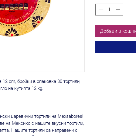
Добави в кошн
 12 cm, бройки в опаковка 30 тортили,
гло на кутията 12 kg.
нски царевични тортили на Mexsabores!
ве на Мексико с нашите вкусни тортили,
епта. Нашите тортили са направени с