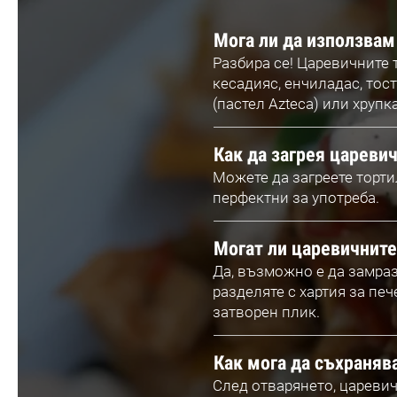
Мога ли да използвам 
Разбира се! Царевичните 
кесадияс, енчиладас, тос
(пастел Azteca) или хрупк
Как да загрея царевич
Можете да загреете тортил
перфектни за употреба.
Могат ли царевичните
Да, възможно е да замраз
разделяте с хартия за печ
затворен плик.
Как мога да съхраняв
След отварянето, царевич