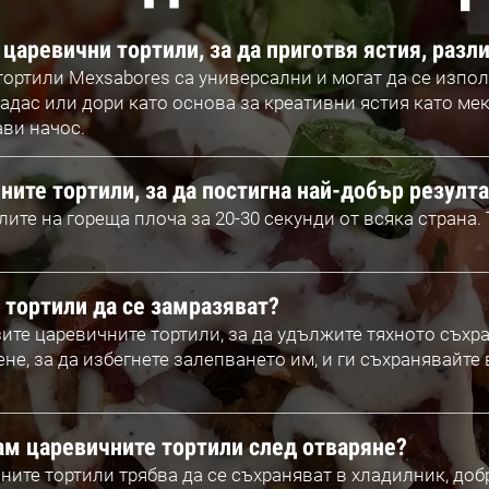
царевични тортили, за да приготвя ястия, разли
тортили Mexsabores са универсални и могат да се изпол
тадас или дори като основа за креативни ястия като ме
ави начос.
ните тортили, за да постигна най-добър резулт
ите на гореща плоча за 20-30 секунди от всяка страна. 
 тортили да се замразяват?
ите царевичните тортили, за да удължите тяхното съхран
ене, за да избегнете залепването им, и ги съхранявайте
ам царевичните тортили след отваряне?
ните тортили трябва да се съхраняват в хладилник, добр