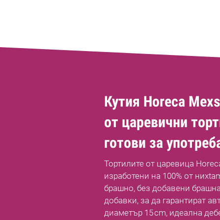
Кутия Horeca Mexsa
от царевични торт
готови за употреб
Тортилите от царевица Horec
изработени на 100% от ниxta
брашно, без добавени брашна
добавки, за да гарантират ав
диаметър 15 cm, идеална деб