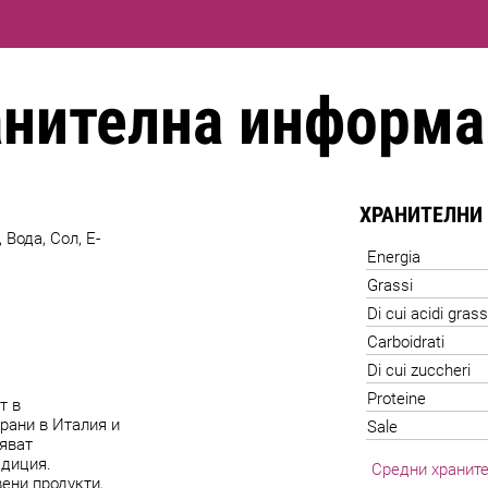
анителна информа
ХРАНИТЕЛНИ
Вода, Сол, E-
Energia
Grassi
Di cui acidi grass
Carboidrati
Di cui zuccheri
Proteine
т в
рани в Италия и
Sale
ляват
адиция.
Средни храните
ени продукти,