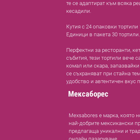
те се адаптират към всяка рец
кесадили.
Кутия с 24 опаковки тортили 
Единици в пакета 30 тортили.
Перфектни за ресторанти, ке
събития, тези тортили вече с
комал или скара, запазвайки 
се съхраняват при стайна те
удобство и автентичен вкус 
Мексаборес
Mexsabores е марка, която 
най-добрите мексикански пр
предлагаща уникални и тра
онлайн пазаруване.