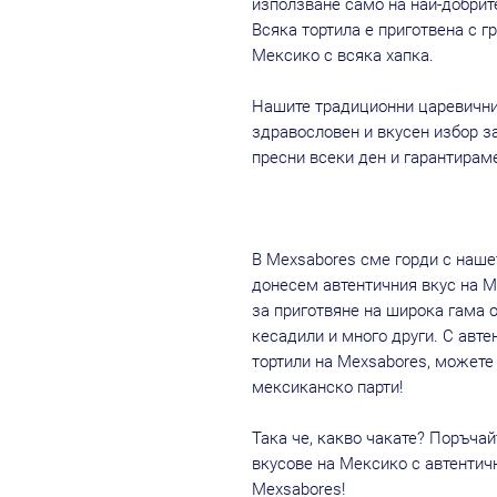
използване само на най-добрит
Всяка тортила е приготвена с гр
Мексико с всяка хапка.
Нашите традиционни царевични
здравословен и вкусен избор за
пресни всеки ден и гарантираме
В Mexsabores сме горди с наше
донесем автентичния вкус на М
за приготвяне на широка гама о
кесадили и много други. С авт
тортили на Mexsabores, можете
мексиканско парти!
Така че, какво чакате? Поръчай
вкусове на Мексико с автентич
Mexsabores!