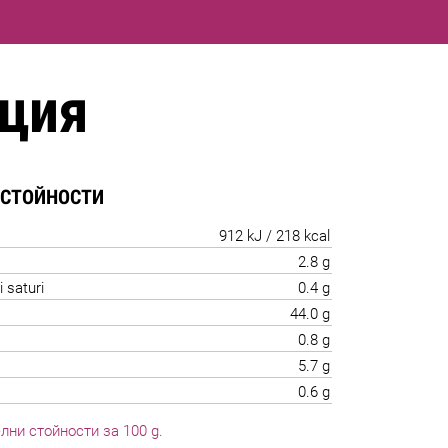
ция
 СТОЙНОСТИ
912 kJ / 218 kcal
2.8 g
i saturi
0.4 g
44.0 g
0.8 g
5.7 g
0.6 g
лни стойности за 100 g.