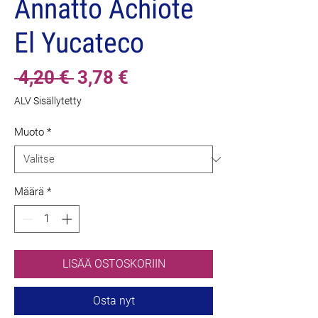
Annatto Achiote
El Yucateco
Normaali
Alehinta
 4,20 € 
3,78 €
hinta
ALV Sisällytetty
Muoto
*
Määrä
*
LISÄÄ OSTOSKORIIN
Osta nyt