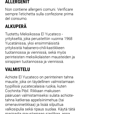
ALLERGENIT
Non contiene allergeni comuni. Verificare
sempre l'etichetta sulla confezione prima
del consumo.
ALKUPERÄ
Tuotettu Meksikossa El Yucateco -
yritykseltä, joka perustettiin vuonna 1968
Yucatánissa, yksi ensimmäisistä
yrityksistä habanero-chili-kastikkeen
tuotannossa ja viennissä, sekä myös
perinteisten meksikolaisten mausteiden ja
siirappien tuotannossa ja viennissä.
VALMISTELU
Achiote El Yucateco on perinteinen tahna
mauste, joka on täydellinen valmistamaan
tyypillisiä yucatecalaisia ruokia, kuten
Cochinita Pibil. Rikkaan makuisen
pääruoan valmistamiseksi sulata achiote-
tahna katkeraa appelsiinimehua (tai
omenaviinietikkaa) ja lisää silputtua
valkosipulia sekä ripaus suolaa. Käytä tätä
marinadia maustamaan sianlihaa, anna