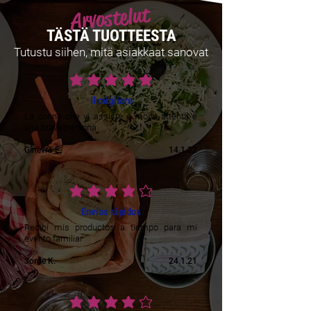
Arvostelut
TÄSTÄ TUOTTEESTA
Tutustu siihen, mitä asiakkaat sanovat
keskimääräinen luokitus on 5 /5
Il migliore
La donna che vi assiste è molto attenta e
una brava persona
Ginevra E.
14.1.22
keskimääräinen luokitus on 4 /5
Envíos rápidos
Recibí mis productos a tiempo para mi
evento familiar
Jorge K.
24.1.21
keskimääräinen luokitus on 4 /5