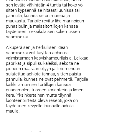
sen levätä vähintään 4 tuntia tai koko yö,
sitten kypsennä se hitaasti uunissa tai
pannulla, kunnes se on mureaa ja
maukasta. Tarjoile revitty liha marinoidun
punasipulin ja maissitortillojen kanssa
täydellisen meksikolaisen kokemuksen
saamiseksi.
Alkuperäisen ja herkullisen idean
saamiseksi voit käyttää achiotea
valmistamaan kasvishampurilaisia. Leikkaa
paprikat ja sipuli suikaleiksi, sekoita ne
pieneen määrään öljyyn ja limemehuun
sulatettua achiote-tahnaa, sitten paista
pannulla, kunnes ne ovat pehmeitä. Tarjoile
kaikki lämpimien tortillojen kanssa
guacamolen, tuoreen korianterin ja limen
kera. Yksinkertainen mutta täynnä
luonteenpiirteitä oleva resepti, joka on
täydellinen kevyelle lounaalle aidolla
maulla.