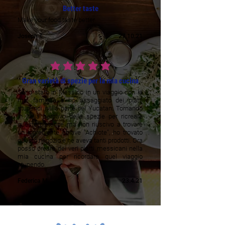
Better taste
Make your food taste better
Joseph T.
27.10.21
keskimääräinen luokitus on 5 /5
Gran varietà di spezie per la mia cucina
Sono stato in Messico in un viaggio con la
mai famiglia e ho assaggiato dei piatti
stupendi nella parte del Yucatan. Tornando
in Italia cercavo delle spezie per ricreare
queste pietanze ma non riuscivo a trovare
un ingrediente chiave "Achiote", ho trovato
questo negozio e ne aveva tanti prodotti. Ora
posso creare dei veri piatti messicani nella
mia cucina per ricordare quel viaggio
stupendo.
Federica M.
23.4.21