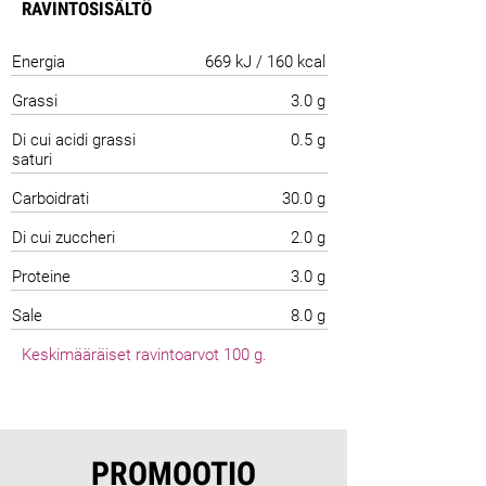
RAVINTOSISÄLTÖ
Energia
669 kJ / 160 kcal
Grassi
3.0 g
Di cui acidi grassi
0.5 g
saturi
Carboidrati
30.0 g
Di cui zuccheri
2.0 g
Proteine
3.0 g
Sale
8.0 g
Keskimääräiset ravintoarvot 100 g.
PROMOOTIO