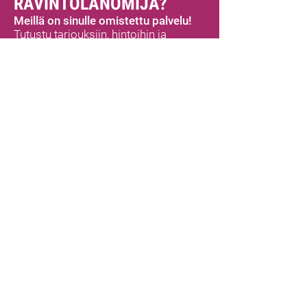
RAVINTOLANOMIJA?
Meillä on sinulle omistettu palvelu!
Tutustu tarjouksiin, hintoihin ja
liiketoimintatoimituksiin.
TUTUSTU LISÄÄ
MEX
MAUT
HOME
CHI SIAMO
TUOTTEET
TORTILLAT
MAUSTESET KASTIKKEET
PIPPURIT
MEKSIKOLAISET MAUSTEET
VALMIS SYÖTÄVÄKSI
PAVUT
MEKSIKOLAISET VIHANNEKSET
ERITYISTARJOUS