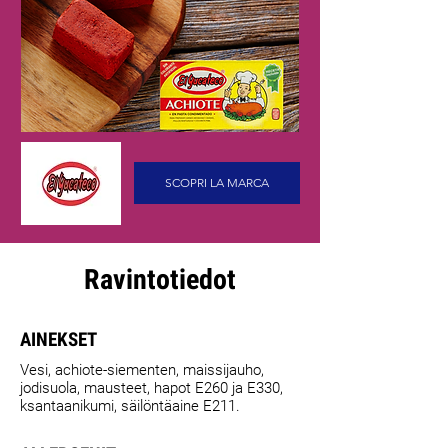
SCOPRI LA MARCA
Ravintotiedot
AINEKSET
Vesi, achiote-siementen, maissijauho,
jodisuola, mausteet, hapot E260 ja E330,
ksantaanikumi, säilöntäaine E211.