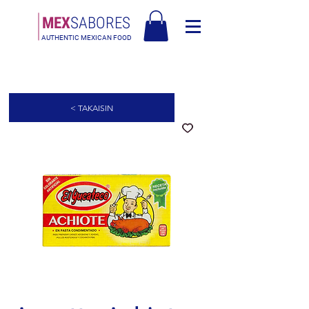
MEX
SABORES
AUTHENTIC MEXICAN FOOD
Ilmainen toimitus Euroopassa yli 120€ - Ilmainen toimitus Italiassa yli
80€
< TAKAISIN