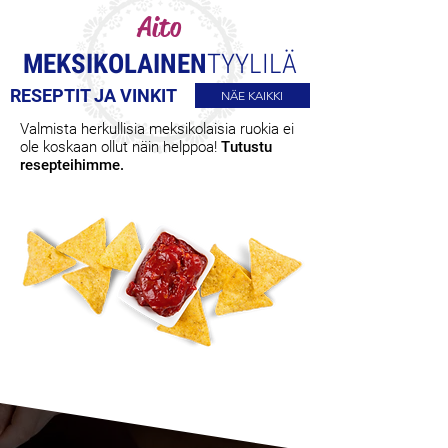
Aito
MEKSIKOLAINEN
TYYLILÄ
RESEPTIT JA VINKIT
NÄE KAIKKI
Valmista herkullisia meksikolaisia ruokia ei
ole koskaan ollut näin helppoa!
Tutustu
resepteihimme.