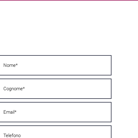
Vous voulez en savoir plus ?
Écrivez-nous dès maintenant ! Nous vous
répondrons dans les plus brefs délais !