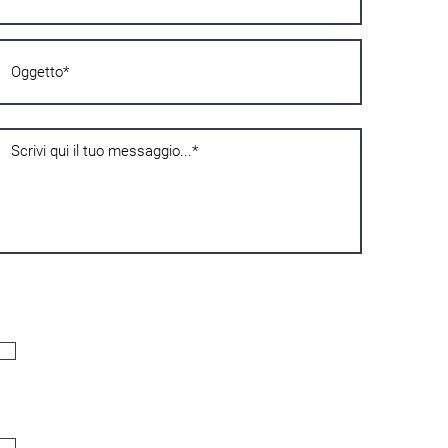
Confidentialité
Je déclare avoir plus de seize ans, et si je suis mineur de seize ans,
d'avoir été autorisé par le titulaire de l'autorité parentale, par
conséquent j'accepte le traitement de mes données personnelles
comme indiqué dans la
Politique de confidentialité
.
Acconsento*
Communications
J'accepte le traitement de mes données personnelles. Pour l'envoi
de la newsletter, les communications par téléphone (sms,
WhatsApp, appel vocal)
Acconsento