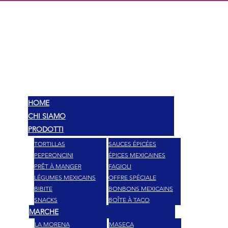
MEX
SAVEURS
HOME
CHI SIAMO
PRODOTTI
TORTILLAS
SAUCES ÉPICÉES
PEPERONCINI
ÉPICES MEXICAINES
PRÊT À MANGER
FAGIOLI
LÉGUMES MEXICAINS
OFFRE SPÉCIALE
BIBITE
BONBONS MEXICAINS
SNACKS
BOÎTE À TACO
MARCHE
LA MORENA
MASECA