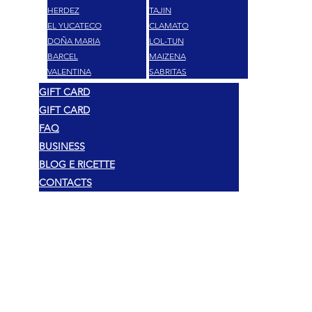
HERDEZ
TAJIN
EL YUCATECO
CLAMATO
DOÑA MARIA
LOL-TUN
BARCEL
MAIZENA
VALENTINA
SABRITAS
GIFT CARD
GIFT CARD
FAQ
BUSINESS
BLOG E RICETTE
CONTACTS
Légal
Droit d'auteur 2025 Mexshop NL
Politique de confidentialité
Politique de cookies
Conditions générales