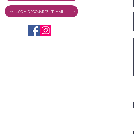
I..@.....COM DÉCOUVREZ L'E-MAIL