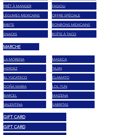
PRÊT À MANGER
FAGIOLI
LÉGUMES MEXICAINS
OFFRE SPÉCIALE
BIBITE
BONBONS MEXICAINS
SNACKS
BOÎTE À TACO
MARCHE
LA MORENA
MASECA
HERDEZ
TAJIN
EL YUCATECO
CLAMATO
DOÑA MARIA
LOL-TUN
BARCEL
MAIZENA
VALENTINA
SABRITAS
GIFT CARD
GIFT CARD