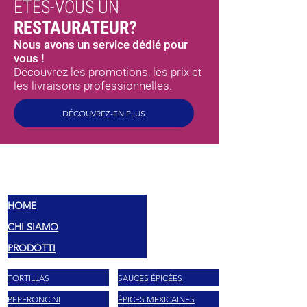
ÊTES-VOUS UN
RESTAURATEUR?
Nous avons un service dédié pour
vous !
Découvrez les promotions, les prix et
les livraisons professionnelles.
DÉCOUVREZ-EN PLUS
MEX
SAVEURS
HOME
CHI SIAMO
PRODOTTI
TORTILLAS
SAUCES ÉPICÉES
PEPERONCINI
ÉPICES MEXICAINES