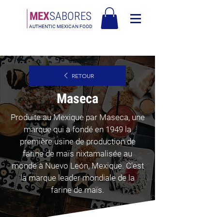
MEX
SABORES
AUTHENTIC MEXICAN FOOD
Livraison gratuite en Europe pour les commandes de plus de 90€ -
Livraison gratuite en Italie pour les commandes de plus de 80€
RETOUR
Maseca
Produite au Mexique par Maseca, une
marque qui a fondé en 1949 la
première usine de production de
farine de maïs nixtamalisée au
monde à Nuevo León, Mexique. C'est
la marque leader mondiale de la
farine de maïs.