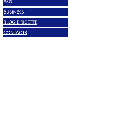
FAQ
BUSINESS
BLOG E RICETTE
CONTACTS
Légal
Droit d'auteur 2025 Mexshop NL
Politique de confidentialité
Politique de cookies
Conditions générales
Adresse
Vechtstraat 60, 2515 SV La Haye,
Pays-Bas
Mexshop NL TVA. NL003218069B03
02.... DÉCOUVREZ LE TÉLÉPHONE