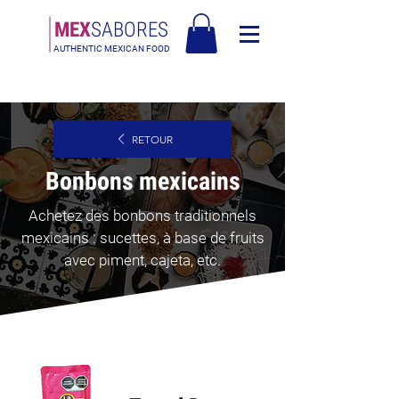
MEX
SABORES
AUTHENTIC MEXICAN FOOD
Livraison gratuite en Europe pour les commandes de plus de 90€ -
Livraison gratuite en Italie pour les commandes de plus de 80€
RETOUR
Bonbons mexicains
Achetez des bonbons traditionnels
mexicains : sucettes, à base de fruits
avec piment, cajeta, etc.