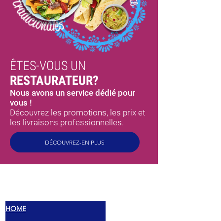
ÊTES-VOUS UN
RESTAURATEUR?
Nous avons un service dédié pour
vous !
Découvrez les promotions, les prix et
les livraisons professionnelles.
DÉCOUVREZ-EN PLUS
MEX
SAVEURS
HOME