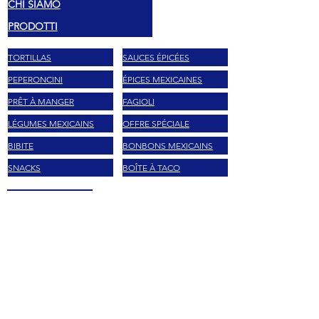
CHI SIAMO
PRODOTTI
TORTILLAS
SAUCES ÉPICÉES
PEPERONCINI
ÉPICES MEXICAINES
PRÊT À MANGER
FAGIOLI
LÉGUMES MEXICAINS
OFFRE SPÉCIALE
BIBITE
BONBONS MEXICAINS
SNACKS
BOÎTE À TACO
MARCHE
LA MORENA
MASECA
HERDEZ
TAJIN
EL YUCATECO
CLAMATO
DOÑA MARIA
LOL-TUN
BARCEL
MAIZENA