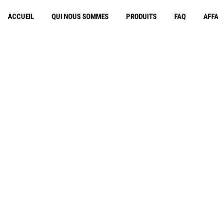
ACCUEIL
QUI NOUS SOMMES
PRODUITS
FAQ
AFFA
Livraison gratuite en
e Policy