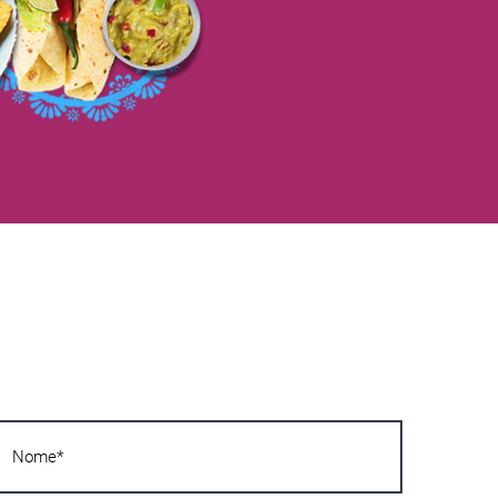
Vous voulez en savoir plus ?
Écrivez-nous dès maintenant ! Nous vous
répondrons dans les plus brefs délais !