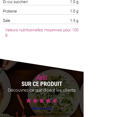
Di cui zuccheri
1.0 g
Proteine
1.0 g
Sale
1.5 g
Valeurs nutritionnelles moyennes pour 100
g.
Avis
SUR CE PRODUIT
Découvrez ce que disent les clients
la note moyenne est 5 sur 5
Buen servicio
El mejor servicio y atencion, me ayudaron a