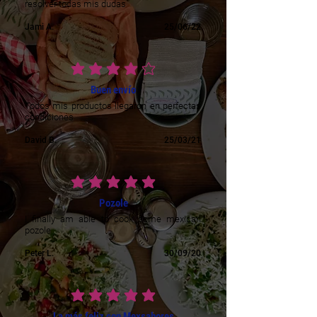
resolver todas mis dudas
Jami A.
25/06/22
la note moyenne est 4 sur 5
Buen envío
Todos mis productos llegaron en perfectas
condiciones
David B.
25/03/21
la note moyenne est 5 sur 5
Pozole
I finally am able to cook some mexican
pozole
Peter L.
30/09/20
la note moyenne est 5 sur 5
La más feliz con Mexsabores