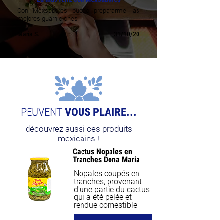
Con Mexsabores puedo prepararme las
mejores guarniciones
Maria S.
31/10/20
PEUVENT
VOUS PLAIRE...
découvrez aussi ces produits
mexicains !
Cactus Nopales en
Tranches Dona Maria
Nopales coupés en
tranches, provenant
d'une partie du cactus
qui a été pelée et
rendue comestible.