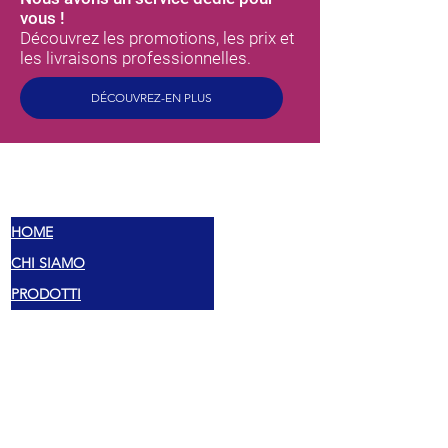
vous !
Découvrez les promotions, les prix et
les livraisons professionnelles.
DÉCOUVREZ-EN PLUS
MEX
SAVEURS
HOME
CHI SIAMO
PRODOTTI
TORTILLAS
SAUCES ÉPICÉES
PEPERONCINI
ÉPICES MEXICAINES
PRÊT À MANGER
FAGIOLI
LÉGUMES MEXICAINS
OFFRE SPÉCIALE