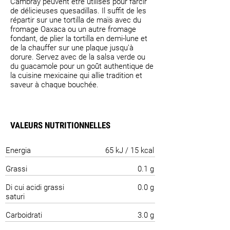
Cambray peuvent être utilisés pour farcir
de délicieuses quesadillas. Il suffit de les
répartir sur une tortilla de maïs avec du
fromage Oaxaca ou un autre fromage
fondant, de plier la tortilla en demi-lune et
de la chauffer sur une plaque jusqu'à
dorure. Servez avec de la salsa verde ou
du guacamole pour un goût authentique de
la cuisine mexicaine qui allie tradition et
saveur à chaque bouchée.
VALEURS NUTRITIONNELLES
Energia
65 kJ / 15 kcal
Grassi
0.1 g
Di cui acidi grassi
0.0 g
saturi
Carboidrati
3.0 g