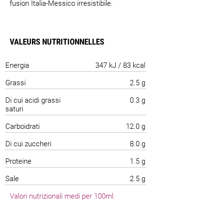
fusion Italia-Messico irresistibile.
VALEURS NUTRITIONNELLES
Energia
347 kJ / 83 kcal
Grassi
2.5 g
Di cui acidi grassi
0.3 g
saturi
Carboidrati
12.0 g
Di cui zuccheri
8.0 g
Proteine
1.5 g
Sale
2.5 g
Valori nutrizionali medi per 100ml.