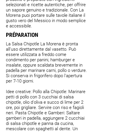
selezionati e ricette autentiche, per offrire
un sapore genuino e tradizionale. Con La
Morena puoi portare sulle tavole italiane il
gusto vero del Messico in modo semplice
e accessibile.
PRÉPARATION
La Salsa Chipotle La Morena è pronta
all'uso direttamente dal vasetto. Può
essere utilizzata a freddo come
condimento per panini, hamburger e
insalate, oppure scaldata brevemente in
padella per marinare carni, pollo o verdure.
Si conserva in frigorifero dopo l'apertura
per 7-10 giorni.
Idee creative: Pollo alla Chipotle: Marinare
petti di pollo con 3 cucchiai di salsa
chipotle, olio d'oliva e succo di lime per 2
ore, poi grigliare. Servire con riso e fagioli
neri. Pasta Chipotle e Gamberi: Saltare
gamberi in padella, aggiungere 2 cucchiai
di salsa chipotle e panna da cucina,
mescolare con spaghetti al dente. Un